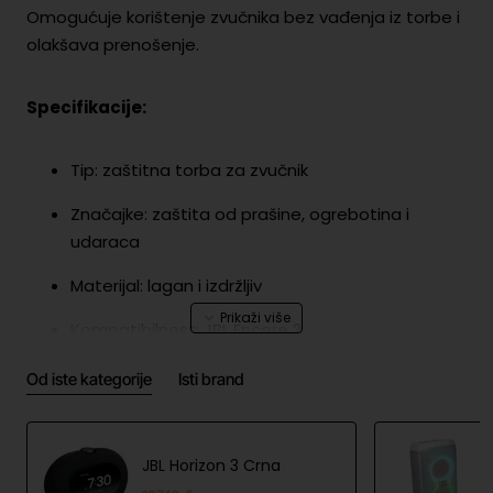
Omogućuje korištenje zvučnika bez vađenja iz torbe i
olakšava prenošenje.
Specifikacije:
Tip: zaštitna torba za zvučnik
Značajke: zaštita od prašine, ogrebotina i
udaraca
Materijal: lagan i izdržljiv
Kompatibilnost: JBL Encore 2
Dodatno: omogućuje reprodukciju zvuka tijekom
Od iste kategorije
Isti brand
zaštite
JBL Horizon 3 Crna
Sigurnost proizvoda