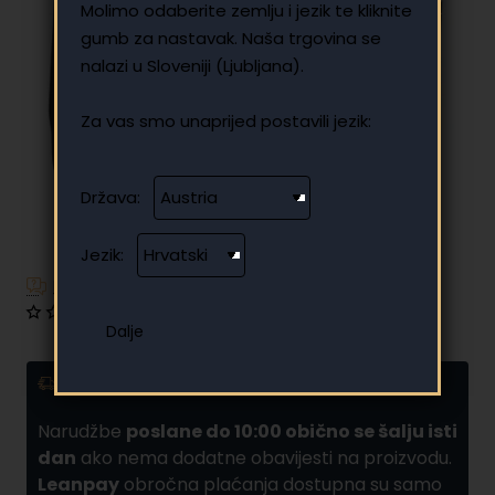
Molimo odaberite zemlju i jezik te kliknite
gumb za nastavak. Naša trgovina se
nalazi u Sloveniji (Ljubljana).
Za vas smo unaprijed postavili jezik:
Država:
Jezik:
Imate dodatnih pitanja?
0 recenzija
•
Napišite recenziju
Dostava i obročna plaćanja
Narudžbe
poslane do 10:00 obično se šalju isti
dan
ako nema dodatne obavijesti na proizvodu.
Leanpay
obročna plaćanja dostupna su samo