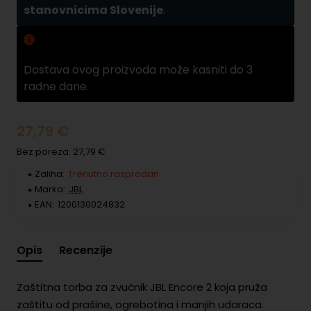
stanovnicima Slovenije
.
Zamuda pri dobavama
Dostava ovog proizvoda može kasniti do 3
radne dane.
27,79 €
Bez poreza: 27,79 €
Zaliha:
Trenutno rasprodan
Marka:
JBL
EAN:
1200130024832
Opis
Recenzije
Zaštitna torba za zvučnik JBL Encore 2 koja pruža
zaštitu od prašine, ogrebotina i manjih udaraca.