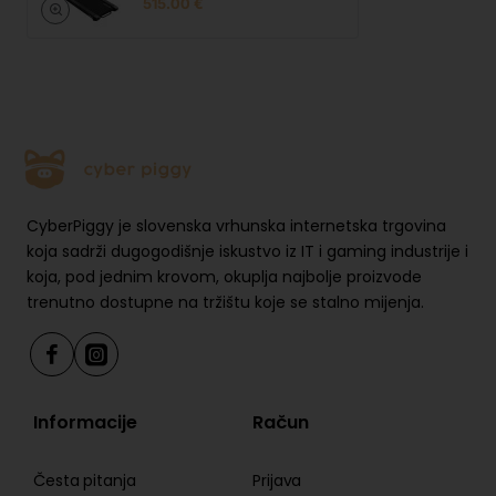
515.00 €
funkcije za oporavak i wellness.
Dizajn za uštedu prostora
Steza je dizajnirana za kućnu upotrebu. Brzo se
sklapa nakon treninga, a ugrađena transportna
kotača olakšavaju premještanje i spremanje.
Kompaktna forma osigurava minimalno zauzimanje
prostora kada se ne koristi.
CyberPiggy je slovenska vrhunska internetska trgovina
koja sadrži dugogodišnje iskustvo iz IT i gaming industrije i
koja, pod jednim krovom, okuplja najbolje proizvode
Sadržaj paketa
trenutno dostupne na tržištu koje se stalno mijenja.
• Električna steza
• Napojni kabel
• Bočica ulja za održavanje
• Allen ključ
Informacije
Račun
• Sigurnosni ključ
• Upute za uporabu
Česta pitanja
Prijava