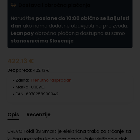
Dostava i obročna plaćanja
Narudžbe
poslane do 10:00 obično se šalju isti
dan
ako nema dodatne obavijesti na proizvodu.
Leanpay
obročna plaćanja dostupna su samo
stanovnicima Slovenije
.
422,13 €
Bez poreza: 422,13 €
Zaliha:
Trenutno rasprodan
Marka:
UREVO
EAN:
6978258900042
Opis
Recenzije
UREVO Foldi 3S Smart je električna traka za trčanje za
kućnu upotrebu koja vam omogućuje vježbanje dok