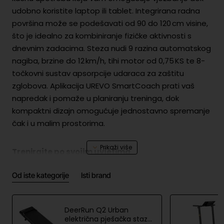
udobno koristite laptop ili tablet. Integrirana radna
površina može se podešavati od 90 do 120 cm visine,
što je idealno za kombiniranje fizičke aktivnosti s
dnevnim zadacima. Steza nudi 9 razina automatskog
nagiba, brzine do 12 km/h, tihi motor od 0,75 KS te 8-
točkovni sustav apsorpcije udaraca za zaštitu
zglobova. Aplikacija UREVO SmartCoach prati vaš
napredak i pomaže u planiranju treninga, dok
kompaktni dizajn omogućuje jednostavno spremanje
čak i u malim prostorima.
Trenirajte po svojim uvjetima
Automatsko podešavanje nagiba u 9 razina
Od iste kategorije
Isti brand
omogućuje prilagodbu intenziteta treninga vašim
potrebama. Trčanje na nagibu povećava učinkovitost
treninga – pomaže u bržem sagorijevanju kalorija i
DeerRun Q2 Urban
aktivira više mišića nego trening na ravnoj površini.
električna pješačka staza