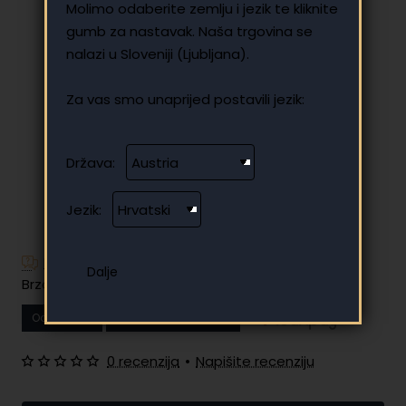
Molimo odaberite zemlju i jezik te kliknite
gumb za nastavak. Naša trgovina se
nalazi u Sloveniji (Ljubljana).
Za vas smo unaprijed postavili jezik:
Država:
Jezik:
Imate dodatnih pitanja?
Brzo i jednostavno plaćanje na rate
Od
13.69 €
Vaša mjesečna rata
0 recenzija
•
Napišite recenziju