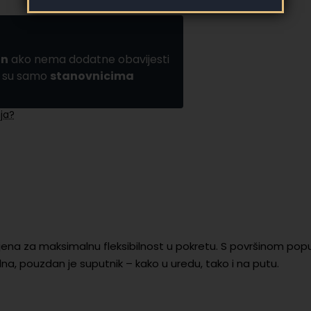
an
ako nema dodatne obavijesti
a su samo
stanovnicima
ja?
ljena za maksimalnu fleksibilnost u pokretu. S površinom pop
dna, pouzdan je suputnik – kako u uredu, tako i na putu.