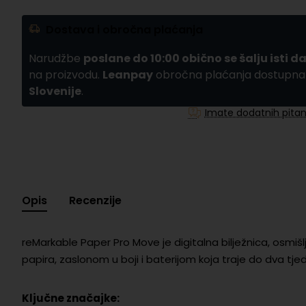
Dostava i obročna plaćanja
Narudžbe
poslane do 10:00 obično se šalju isti d
na proizvodu.
Leanpay
obročna plaćanja dostupn
Slovenije
.
Imate dodatnih pitan
Opis
Recenzije
reMarkable Paper Pro Move je digitalna bilježnica, osmiš
papira, zaslonom u boji i baterijom koja traje do dva tje
Ključne značajke: