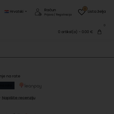
0
Račun
Lista želja
Hrvatski
Prijava / Registracija
0
0 artikal(a) - 0.00 €
nje na rate
na rata
•
Napišite recenziju