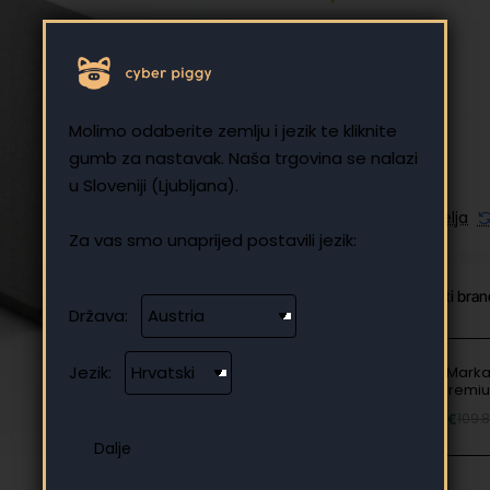
Bez poreza: 501,64 €
Molimo odaberite zemlju i jezik te kliknite
gumb za nastavak. Naša trgovina se nalazi
u Sloveniji (Ljubljana).
Dodaj u listu želja
Za vas smo unaprijed postavili jezik:
Od iste kategorije
Isti bra
Država:
Jezik:
Etui reMarka
Folio Premi
69.90 €
109.