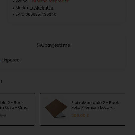
Zaliha:
Trenutno rasprodan
Marka:
reMarkable
EAN:
0609851436640
Obavijesti me!
Usporedi
nd
ble 2 - Book
Etui reMarkable 2 - Book
um koža - Crna
Folio Premium koža -
Smeđa
80 €
209.00 €