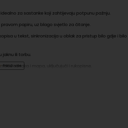
 idealno za sastanke koji zahtijevaju potpunu pažnju.
pravom papiru, uz blago svjetlo za čitanje.
pisa u tekst, sinkronizacija u oblak za pristup bilo gdje i bilo
jaknu ili torbu.
moću oznaka i mapa, uključujući i rukopisne.
ebrnoj boji i teksturirano staklo za profesionalan izgled.
 s jednim punjenjem, vrijeme punjenja manje od 45 minuta.
ugrađenom gumicom i magnetskim pričvršćivanjem.