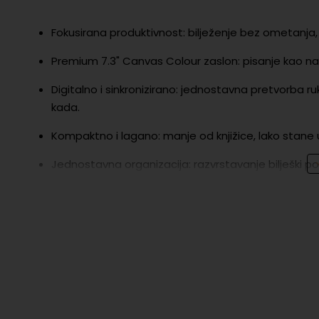
Fokusirana produktivnost: bilježenje bez ometanja,
Premium 7.3" Canvas Colour zaslon: pisanje kao na 
Digitalno i sinkronizirano: jednostavna pretvorba ruko
kada.
Kompaktno i lagano: manje od knjižice, lako stane u 
Jednostavna organizacija: razvrstavanje bilješki po
Izdržljiv i elegantan dizajn: anodizirani aluminij u sr
Dug vijek trajanja baterije: do 336 sati (~15 dana)
Marker : precizna olovka s prirodnim osjećajem, 
U paketu se nalazi:
reMarkable Paper Pro Move 7.3" tablet