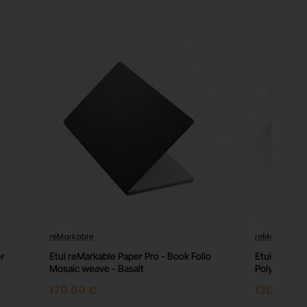
reMarkable
reMarkable
er
Etui reMarkable Paper Pro - Book Folio
Etui reMarka
Mosaic weave - Basalt
Polymer wea
170.00 €
120.00 €