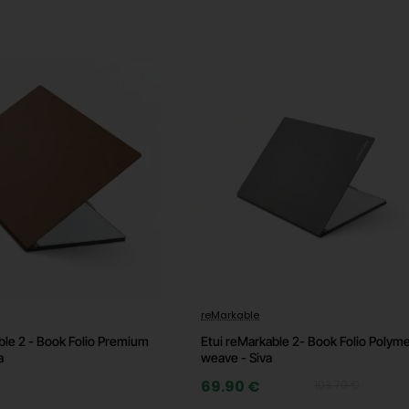
stranicu proizvođača)
-33%
reMarkable
ble 2 - Book Folio Premium
Etui reMarkable 2- Book Folio Polym
a
weave - Siva
69.90 €
103.70 €