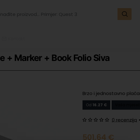
đite
vod...
er:
t
Kontakt
 + Marker + Book Folio Siva
Brzo i jednostavno plaća
Od
16.27 €
Vaša mjeseč
0 recenzija
501,64 €