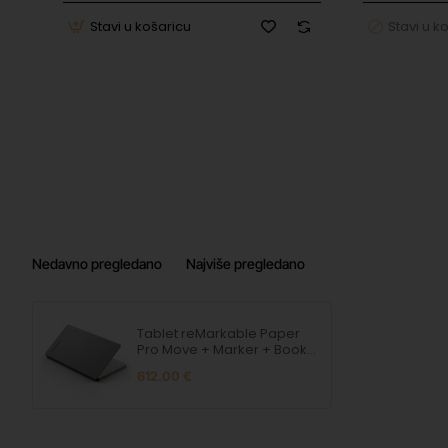
Vrijeme odziva: 12 ms
Stavi u košaricu
Stavi u k
Razina pritiska olovke: 4.096
Namjena: digitalna bilježnica, e-potpis
Zvučnik: ne
Punjiva: da
Procesorska obitelj: ARM
Tip RAM-a: LPDDR4X
Nedavno pregledano
Najviše pregledano
RAM: 2 GB
Unutarnja memorija: 64 GB
Tablet reMarkable Paper
Pro Move + Marker + Book
Folio Siva
Operativni sustav: reMarkable OS
612.00 €
Bežično: WLAN