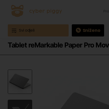
Prona
proiz
Primj
Ques
3
Sniženo
Svi odjeli
Tablet reMarkable Paper Pro Move