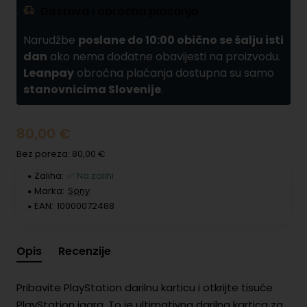
Dostava i obročna plaćanja
Narudžbe
poslane do 10:00 obično se šalju isti
dan
ako nema dodatne obavijesti na proizvodu.
Leanpay
obročna plaćanja dostupna su samo
stanovnicima Slovenije
.
80,00 €
Bez poreza: 80,00 €
Zaliha:
✅ Na zalihi
Marka:
Sony
EAN:
10000072488
Opis
Recenzije
Pribavite PlayStation darilnu karticu i otkrijte tisuće
PlayStation igara. To je ultimativna darilna kartica za