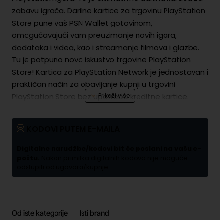
zabavu igrača. Darilne kartice za trgovinu PlayStation
Store pune vaš PSN Wallet gotovinom,
omogućavajući vam preuzimanje novih igara,
dodataka i videa, kao i streamanje filmova i glazbe.
Tu je potpuno novo iskustvo trgovine PlayStation
Store! Kartica za PlayStation Network je jednostavan i
praktičan način za obavljanje kupnji u trgovini
PlayStation Store bez upotrebe kreditne kartice.
KODOVI PUTEM E-MAILA
Digitalne narudžbe/kodovi bit će poslani na vašu e-
poštu.
Nakon primitka digitalnih kodova nije moguće
odstupiti od ugovora/kupnje.
Od iste kategorije
Isti brand