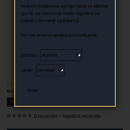
Molimo odaberite zemlju i jezik te kliknite
gumb za nastavak. Naša trgovina se
nalazi u Sloveniji (Ljubljana).
Za vas smo unaprijed postavili jezik:
Država:
Jezik:
🔥 HOT
Imate dodatnih pitanja?
Brzo i jednostavno plaćanje na rate
Od
14.64 €
Vaša mjesečna rata
0 recenzija
•
Napišite recenziju