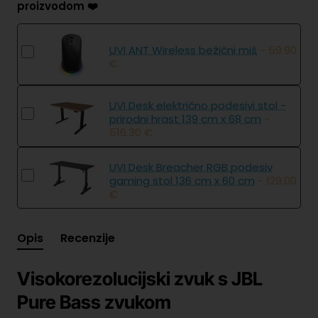
proizvodom ❤️
UVI ANT Wireless bežični miš
- 59.90
€
UVI Desk električno podesivi stol -
prirodni hrast 139 cm x 68 cm
-
516.30 €
UVI Desk Breacher RGB podesiv
gaming stol 136 cm x 60 cm
- 129.00
€
Opis
Recenzije
Visokorezolucijski zvuk s JBL
Pure Bass zvukom