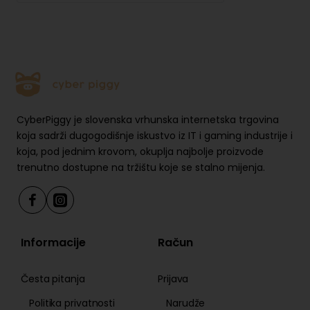
CyberPiggy je slovenska vrhunska internetska trgovina
koja sadrži dugogodišnje iskustvo iz IT i gaming industrije i
koja, pod jednim krovom, okuplja najbolje proizvode
trenutno dostupne na tržištu koje se stalno mijenja.
Informacije
Račun
Česta pitanja
Prijava
Politika privatnosti
Narudže