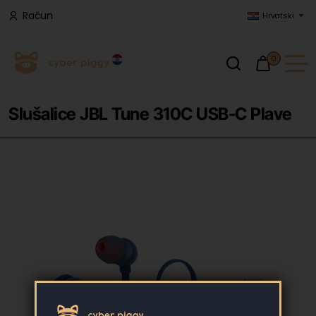
Račun
Hrvatski
0
Slušalice JBL Tune 310C USB-C Plave