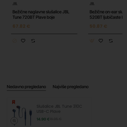
JBL
JBL
Bežične naglavne slušalice JBL
Bežične on-ear sluš
Tune 720BT Plave boje
520BT ljubičaste bo
67.82 €
50.87 €
Nedavno pregledano
Najviše pregledano
Slušalice JBL Tune 310C
USB-C Plave
14.90 €
16.95 €