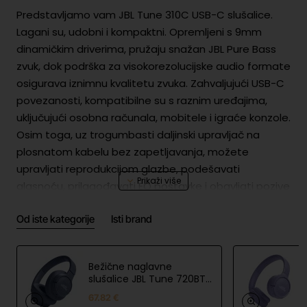
Predstavljamo vam JBL Tune 310C USB-C slušalice.
Lagani su, udobni i kompaktni. Opremljeni s 9mm
dinamičkim driverima, pružaju snažan JBL Pure Bass
zvuk, dok podrška za visokorezolucijske audio formate
osigurava iznimnu kvalitetu zvuka. Zahvaljujući USB-C
povezanosti, kompatibilne su s raznim uređajima,
uključujući osobna računala, mobitele i igraće konzole.
Osim toga, uz trogumbasti daljinski upravljač na
plosnatom kabelu bez zapetljavanja, možete
upravljati reprodukcijom glazbe, podešavati
glasnoću, prilagođavati EQ postavke i obavljati pozive
uz ugrađeni mikrofon. To čini JBL Tune 310C USB-C
Od iste kategorije
Isti brand
vašim svakodnevnim pratiteljem na poslu, kod kuće ili
u pokretu.
Bežične naglavne
slušalice JBL Tune 720BT
Plave boje
Sigurnost proizvoda
67.82 €