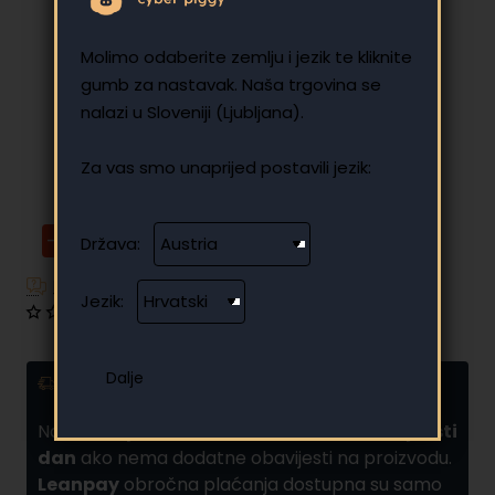
Molimo odaberite zemlju i jezik te kliknite
gumb za nastavak. Naša trgovina se
nalazi u Sloveniji (Ljubljana).
Za vas smo unaprijed postavili jezik:
-12%
Država:
Imate dodatnih pitanja?
Jezik:
0 recenzija
•
Napišite recenziju
Dostava i obročna plaćanja
Narudžbe
poslane do 10:00 obično se šalju isti
dan
ako nema dodatne obavijesti na proizvodu.
Leanpay
obročna plaćanja dostupna su samo