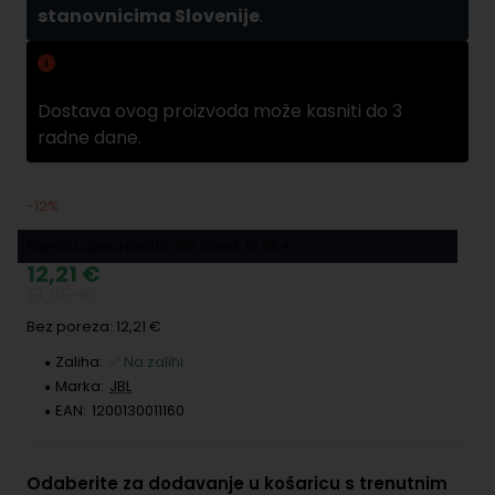
stanovnicima Slovenije
.
Zamuda pri dobavama
Dostava ovog proizvoda može kasniti do 3
radne dane.
-12%
Najniža cijena prošlih 180 dana: 16.95 €
12,21 €
13,89 €
Bez poreza: 12,21 €
Zaliha:
✅ Na zalihi
Marka:
JBL
EAN:
1200130011160
Odaberite za dodavanje u košaricu s trenutnim