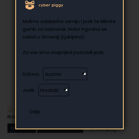
Molimo odaberite zemlju i jezik te kliknite
gumb za nastavak. Naša trgovina se
nalazi u Sloveniji (Ljubljana).
Za vas smo unaprijed postavili jezik:
Država:
Jezik:
Imate dodatnih pitanja?
Brzo i jednostavno plaćanje na rate
Od
77.88 €
Vaša mjesečna rata