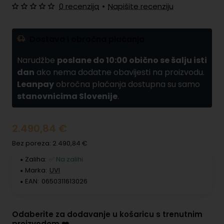
0 recenzija
•
Napišite recenziju
Dostava i obročna plaćanja
Narudžbe
poslane do 10:00 obično se šalju isti
dan
ako nema dodatne obavijesti na proizvodu.
Leanpay
obročna plaćanja dostupna su samo
stanovnicima Slovenije
.
2.490,84 €
Bez poreza: 2.490,84 €
Zaliha:
✅ Na zalihi
Marka:
UVI
EAN:
0650311613026
Odaberite za dodavanje u košaricu s trenutnim
proizvodom ❤️