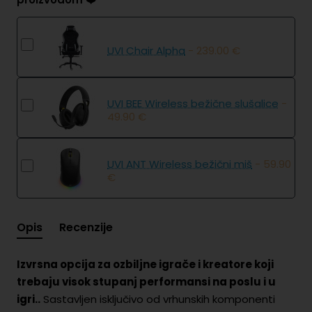
UVI Chair Alpha
- 239.00 €
UVI BEE Wireless bežične slušalice
-
49.90 €
UVI ANT Wireless bežični miš
- 59.90
€
Opis
Recenzije
Izvrsna opcija za ozbiljne igrače i kreatore koji
trebaju visok stupanj performansi na poslu i u
igri..
Sastavljen isključivo od vrhunskih komponenti