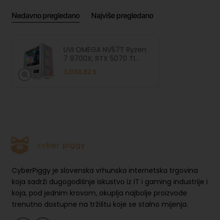
od strane programera. Testiranja provodimo pri sobnoj temperaturi
Nedavno pregledano
Najviše pregledano
na svježe instaliranom sustavu Windows, bez dodatnih programa u
pozadini. Igre testiramo s visokim grafičkim postavkama, s
isključenim ray tracingom i uključenom tehnologijom Frame
UVI OMEGA NV57T Ryzen
Generation (DLSS, FSR).
7 9700X, RTX 5070 TI
16GB, 2TB SSD, 32GB RAM,
3,038.82 €
850W, vodeno hlađenje,
W11 Home
Tehničke informacije
Proc
AMD Ryzen 7 9700X 3,8/5,5GHz 8c/16t
esor
Grafi
čka
GeForce RTX 5070 Ti 16GB GDDR7
karti
ca
RAM
32GB (2x 16GB) 6000MT/s RGB EXPO
CyberPiggy je slovenska vrhunska internetska trgovina
Mati
koja sadrži dugogodišnje iskustvo iz IT i gaming industrije i
čna
koja, pod jednim krovom, okuplja najbolje proizvode
ASUS TUF GAMING B650-Plus
ploč
trenutno dostupne na tržištu koje se stalno mijenja.
a