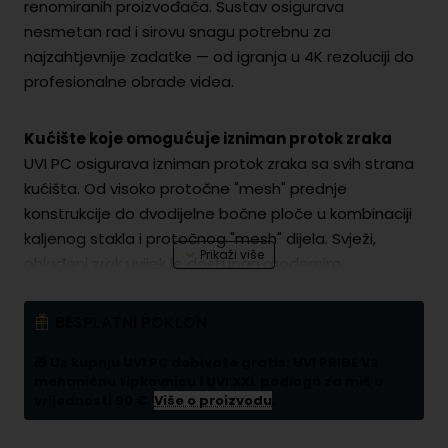
renomiranih proizvođača. Sustav osigurava
nesmetan rad i sirovu snagu potrebnu za
najzahtjevnije zadatke — od igranja u 4K rezoluciji do
profesionalne obrade videa.
Kućište koje omogućuje izniman protok zraka
UVI PC osigurava izniman protok zraka sa svih strana
kućišta. Od visoko protočne "mesh" prednje
konstrukcije do dvodijelne bočne ploče u kombinaciji
kaljenog stakla i protočnog "mesh" dijela. Svježi,
ohlađeni zrak uvijek je dostupan modernim,
energetski zahtjevnim komponentama, što
omogućuje optimalno hlađenje i stabilnost sustava
BESPLATNI POKLON
čak i pri najvećim opterećenjima.
🎁 Uz kupnju UVI PC dobivate gratis: UVI PRIDE V2
mehaničnu tipkovnicu i UVI XXL podlogu za miš u
Moderna kontrolna ploča i LED ekran
vrijednosti 90 €.
Više o proizvodu
.
Prednja kontrolna ploča omogućava brz pristup USB,
Type-C i audio ulazima, što pojednostavljuje