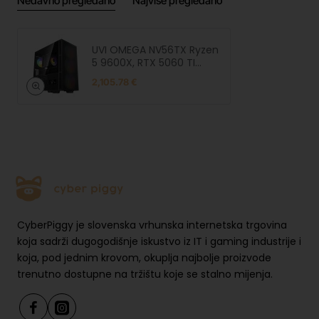
Nedavno pregledano
Najviše pregledano
UVI OMEGA NV56TX Ryzen
5 9600X, RTX 5060 TI
16GB, 1TB SSD, 32GB RAM,
2,105.78 €
850W, W11 Home
CyberPiggy je slovenska vrhunska internetska trgovina
koja sadrži dugogodišnje iskustvo iz IT i gaming industrije i
koja, pod jednim krovom, okuplja najbolje proizvode
trenutno dostupne na tržištu koje se stalno mijenja.