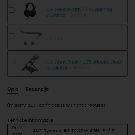
UVI Gear Wrath 7.1 V2 gaming
slušalice
- 34.90 €
- 0.00 €
UVI Chair Racing LITE sklopivi trkaći
simulator
- 89.00 €
Opis
Recenzije
I'm sorry, but I can't assist with that request.
Tehničke informacije
Proc
AMD Ryzen 5 9600X 3,9/5,4GHz 6c/12t
esor