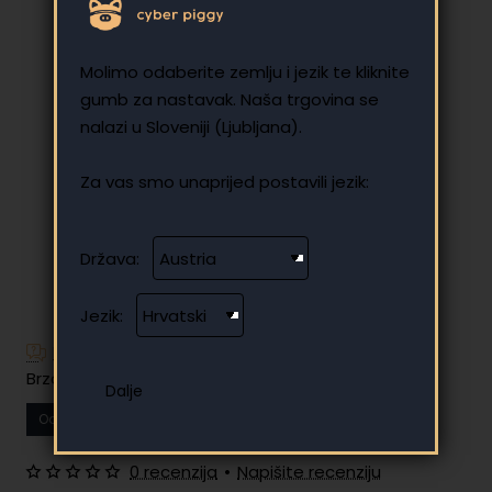
Molimo odaberite zemlju i jezik te kliknite
gumb za nastavak. Naša trgovina se
nalazi u Sloveniji (Ljubljana).
Za vas smo unaprijed postavili jezik:
Država:
Jezik:
Imate dodatnih pitanja?
Brzo i jednostavno plaćanje na rate
Od
53.96 €
Vaša mjesečna rata
0 recenzija
•
Napišite recenziju