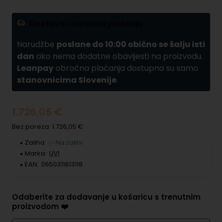
Dostava i obročna plaćanja
Narudžbe
poslane do 10:00 obično se šalju isti
dan
ako nema dodatne obavijesti na proizvodu.
Leanpay
obročna plaćanja dostupna su samo
stanovnicima Slovenije
.
1.726,05 €
Bez poreza: 1.726,05 €
Zaliha:
✅ Na zalihi
Marka:
UVI
EAN:
0650311613118
Odaberite za dodavanje u košaricu s trenutnim
proizvodom ❤️