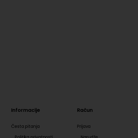
Informacije
Račun
Česta pitanja
Prijava
Politika privatnosti
Narudže