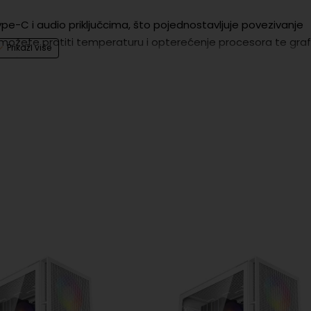
pe-C i audio priključcima, što pojednostavljuje povezivanje
če možete pratiti temperaturu i opterećenje procesora te graf
 sustava u stvarnom vremenu.
gli odmah započeti svoje putovanje.
tvom na sve komponente i računalo kao cjelinu. Jamstvo ne
ftverske intervencije ili fizičke intervencije na komponenta
- 70 FPS
61 FPS
 4K - 130 FPS