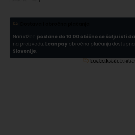
Dostava i obročna plaćanja
Narudžbe
poslane do 10:00 obično se šalju isti d
na proizvodu.
Leanpay
obročna plaćanja dostupn
Slovenije
.
Imate dodatnih pitan