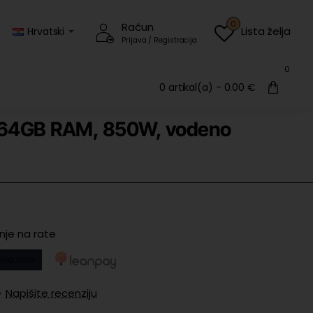
0
Račun
Lista želja
Hrvatski
Prijava / Registracija
0
0 artikal(a) - 0.00 €
 64GB RAM, 850W, vodeno
nje na rate
na rata
•
Napišite recenziju