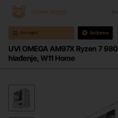
Prona
proiz
Primj
Ques
3
Sniženo
Svi odjeli
UVI OMEGA AM97X Ryzen 7 9800
hlađenje, W11 Home