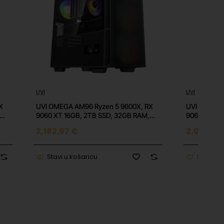
a na
o pri
UVI
UVI
Top
⭐️ Top
X
UVI OMEGA AM96 Ryzen 5 9600X, RX
UVI OMEGA 
9060 XT 16GB, 2TB SSD, 32GB RAM,
9060 XT 16
850W, W11 Home
850W, OS, bi
2,182.97 €
2,001.51 
Stavi u košaricu
Stavi u 