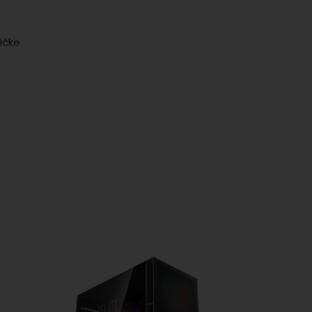
ičke
ma.