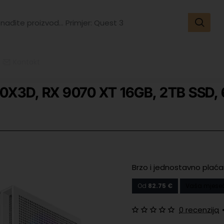
đite
vod...
er:
t
Kontakt
X3D, RX 9070 XT 16GB, 2TB SSD,
Brzo i jednostavno plaća
Od
82.75 €
Vaša mjeseč
0 recenzija