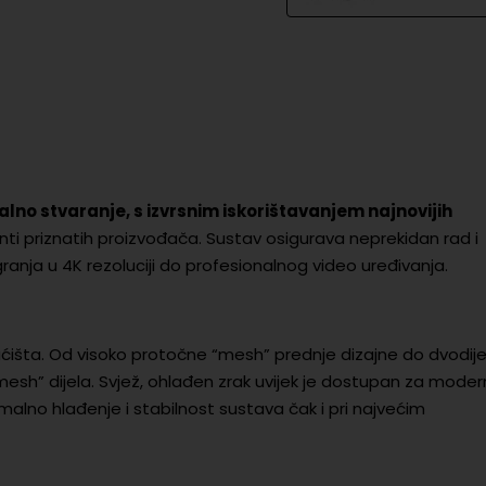
alno stvaranje, s izvrsnim iskorištavanjem najnovijih
nti priznatih proizvođača. Sustav osigurava neprekidan rad i
anja u 4K rezoluciji do profesionalnog video uređivanja.
ućišta. Od visoko protočne “mesh” prednje dizajne do dvodij
esh” dijela. Svjež, ohlađen zrak uvijek je dostupan za moder
no hlađenje i stabilnost sustava čak i pri najvećim