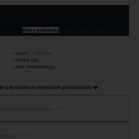
vate gratis: UVI PRIDE V2 mehaničnu tipkovnicu i UVI XXL
osti 90 €.
Više o proizvodu
.
Zaliha:
✅ Na zalihi
Marka:
UVI
EAN:
0650311613002
e u košaricu s trenutnim proizvodom ❤️
Wireless bežične slušalice
- 49.90 €
 WIRELESS
- 59.90 €