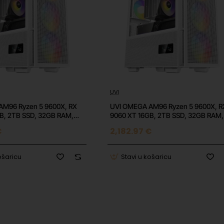
romjena u igrama te ažuriranja operativnog sustava i upravljačkih program
ni dodatni softver, zastarjeli ili pogrešni upravljački programi, antivirusni
ima ili neoptimizirana ažuriranja od strane developera. Testiranja provodim
nog softvera u pozadinskom radu. Igre testiramo pri visokim grafičkim
ame Generation (DLSS, FSR).
UVI
⭐️ Top
⭐️ 
AM96 Ryzen 5 9600X, RX
UVI OMEGA AM96 Ryzen 5 9600X, R
B, 2TB SSD, 32GB RAM,
9060 XT 16GB, 2TB SSD, 32GB RAM,
 8c/16t
850W, W11 Home
€
2,182.97 €
XPO
ošaricu
Stavi u košaricu
CIe 5.0 NVMe
60 V2, 360mm ARGB
Gold modularni