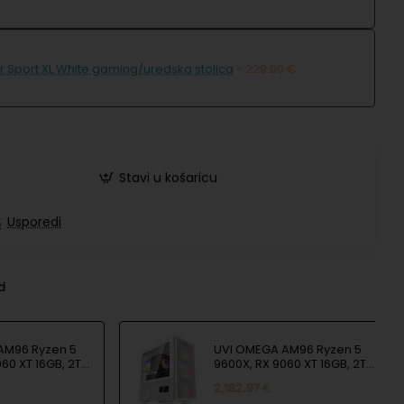
r Sport XL White gaming/uredska stolica
- 229.00 €
Stavi u košaricu
Usporedi
nd
AM96 Ryzen 5
UVI OMEGA AM96 Ryzen 5
60 XT 16GB, 2TB
9600X, RX 9060 XT 16GB, 2TB
RAM, 850W
SSD, 32GB RAM, 850W
2,182.97 €