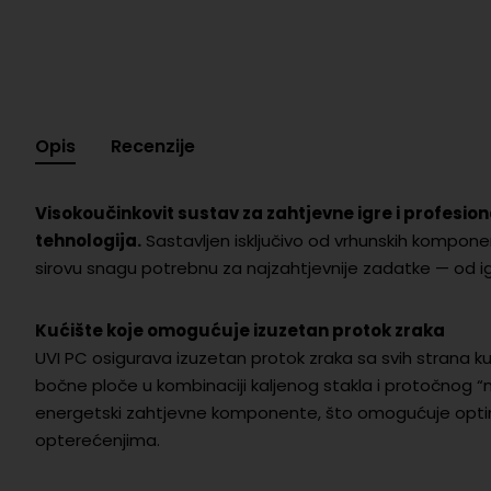
Opis
Recenzije
Visokoučinkovit sustav za zahtjevne igre i profesion
tehnologija.
Sastavljen isključivo od vrhunskih kompone
sirovu snagu potrebnu za najzahtjevnije zadatke — od igr
Kućište koje omogućuje izuzetan protok zraka
UVI PC osigurava izuzetan protok zraka sa svih strana k
bočne ploče u kombinaciji kaljenog stakla i protočnog “m
energetski zahtjevne komponente, što omogućuje optimal
opterećenjima.