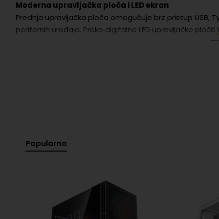
Moderna upravljačka ploča i LED ekran
Prednja upravljačka ploča omogućuje brz pristup USB, Ty
perifernih uređaja. Preko digitalne LED upravljačke plo
kartice, što vam omogućuje jednostavnu kontrolu rada
Operativni sustav
Windows 11 Home unaprijed je instaliran, kako biste mo
Jamstvo i povrat
Svaka kupnja UVI PC-a zajamčena je s 2-godišnjim jams
pokriva estetska oštećenja, zlouporabu, udare groma, so
Popularno
Prosječna izvedba u igrama (FPS – slike u sekundi)
Black Myth Wukong: 1080p - 76 FPS / 1440p - 73 FPS / 4K 
Fortnite: 1080p - 248 FPS / 1440p - 188 FPS / 4K - 118 FPS
Cyberpunk 2077: 1080p - 145 FPS / 1440p - 124 FPS / 4K - 
DOOM: The Dark Ages: 1080p - 175 FPS / 1440p - 164 FPS /