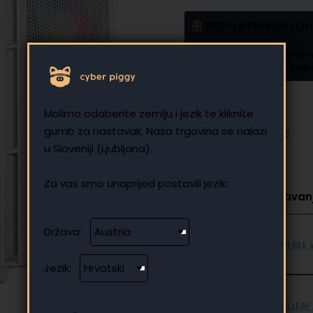
BESPLATNI POKLON
🎁 Uz kupnju UVI PC dobi
podlogu za miš u vrijedn
2.646,24 €
Molimo odaberite zemlju i jezik te kliknite
gumb za nastavak. Naša trgovina se nalazi
Bez poreza: 2.646,24 €
u Sloveniji (Ljubljana).
Za vas smo unaprijed postavili jezik:
Odaberite za dodavanj
Država:
UVI BEE 
Jezik:
UVI LEAF