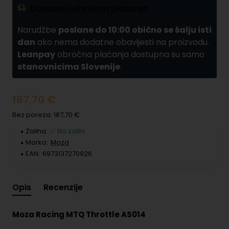
Dostava i obročna plaćanja
Narudžbe
poslane do 10:00 obično se šalju isti
dan
ako nema dodatne obavijesti na proizvodu.
Leanpay
obročna plaćanja dostupna su samo
stanovnicima Slovenije
.
187,70 €
Bez poreza: 187,70 €
Zaliha:
✅ Na zalihi
Marka:
Moza
EAN:
6973137270926
Opis
Recenzije
Moza Racing MTQ Throttle AS014