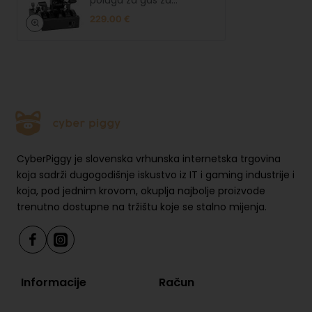
poluga za gas za
Sigurnost proizvoda
simulator
229.00 €
S
li
k
e
o
s
i
g
u
r
CyberPiggy je slovenska vrhunska internetska trgovina
n
koja sadrži dugogodišnje iskustvo iz IT i gaming industrije i
o
Otvori link
koja, pod jednim krovom, okuplja najbolje proizvode
s
trenutno dostupne na tržištu koje se stalno mijenja.
ti
p
r
o
i
Informacije
Račun
z
v