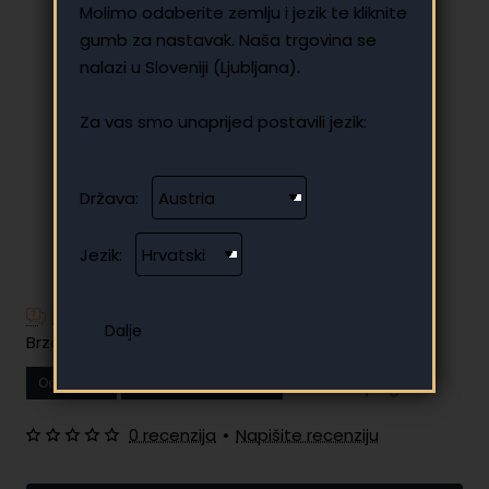
Molimo odaberite zemlju i jezik te kliknite
gumb za nastavak. Naša trgovina se
nalazi u Sloveniji (Ljubljana).
Za vas smo unaprijed postavili jezik:
Država:
Jezik:
Imate dodatnih pitanja?
Brzo i jednostavno plaćanje na rate
Od
11.15 €
Vaša mjesečna rata
0 recenzija
•
Napišite recenziju