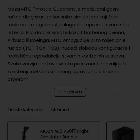
Moza MTQ Throttle Quadrant je modularni gasni
ručica dizajniran za korisnike simulatora koji žele
realizam i mogućnost prilagodbe opreme svom stilu
letenja. Bilo da preferirate kokpit borbenog aviona,
Airbusa ili Boeinga, MTQ omogućuje brzo mijenjanje
ručica (TQF, TQA, TQB), nudeći slobodu konfiguracije i
realističnu reprodukciju stvarnih kontrolnih sustava.
Svaka verzija održava visoku preciznost zahvaljujući
korištenju četverosmjernog upravljanja s fizičkim
otporom.
Proširena kontrolna ploča i široka kompatibilnost
MTQ nudi ne samo realistične gasne ručice, već i
Od iste kategorije
Isti brand
proširenu kontrolnu ploču s dodatnim tipkama i
prekidačima, što omogućuje veću kontrolu nad
letjelicom u svakoj fazi leta. Sve je dizajnirano da se
MOZA AB6 AS017 Flight
potpuno integrira u Moz ekosustav, radeći
Simulator Bundle