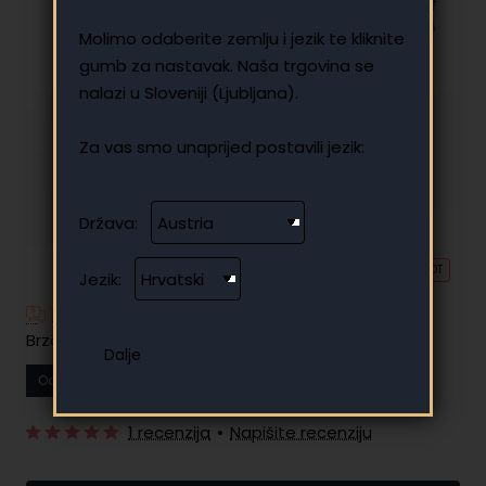
Molimo odaberite zemlju i jezik te kliknite
gumb za nastavak. Naša trgovina se
nalazi u Sloveniji (Ljubljana).
Za vas smo unaprijed postavili jezik:
Država:
🔥 HOT
Jezik:
Imate dodatnih pitanja?
Brzo i jednostavno plaćanje na rate
Od
13.29 €
Vaša mjesečna rata
1 recenzija
•
Napišite recenziju