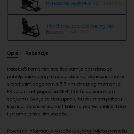
UVI Racing Seat PRO V2
- 349.00 €
Trkaći simulator UVI Racing SIM
Extreme
- 549.00 €
Opis
Recenzije
Paket R5 kombinira sve što vam je potrebno za
poboljšanje vašeg trkaćeg iskustva, uključujući motor
s direktnim pogonom s 5,5 Nm okretnog momenta,
ES volan i set papučica SR-P Lite (s opcionalnom
spojkom). Sve je to dostupno u atraktivnom paketu
koji nudi izvrsnu vrijednost kako za profesionalne, tako
i za amaterske sim vozače.
Povratne informacije vozača iz cijelog svijeta pomažu