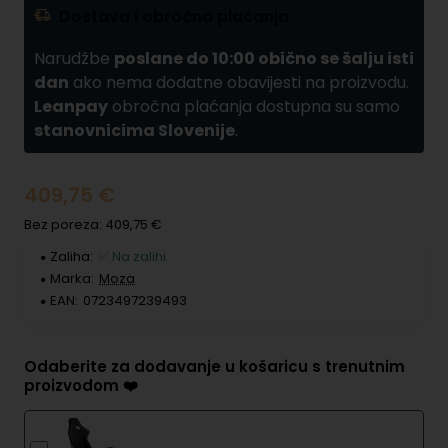
Dostava i obročna plaćanja
Narudžbe
poslane do 10:00 obično se šalju isti
dan
ako nema dodatne obavijesti na proizvodu.
Leanpay
obročna plaćanja dostupna su samo
stanovnicima Slovenije
.
409,75 €
Bez poreza: 409,75 €
Zaliha:
✅ Na zalihi
Marka:
Moza
EAN:
0723497239493
Odaberite za dodavanje u košaricu s trenutnim
proizvodom ❤️