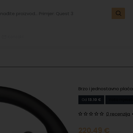
đite
vod...
er:
t
Kontakt
Brzo i jednostavno plaća
Od
13.10 €
Vaša mjeseč
0 recenzija
220,49 €