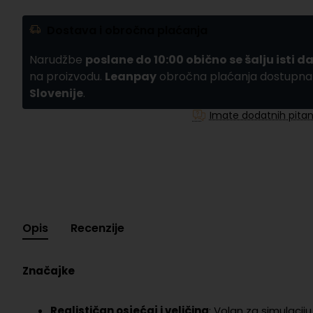
Dostava i obročna plaćanja
Narudžbe
poslane do 10:00 obično se šalju isti d
na proizvodu.
Leanpay
obročna plaćanja dostupn
Slovenije
.
Imate dodatnih pitan
Opis
Recenzije
Značajke
Realističan osjećaj i veličina
: Volan za simulacij