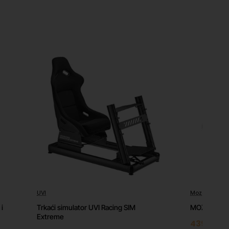
UVI
Moza
⭐️ Top
i
Trkaći simulator UVI Racing SIM
MOZA R9 V2
Extreme
439.20 €