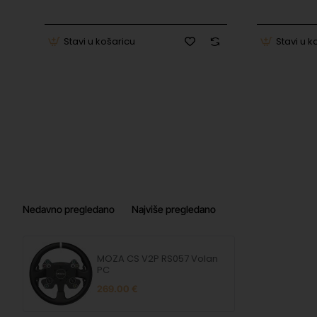
MOZA R16
MOZA R5
MOZA R21
Stavi u košaricu
Stavi u k
U paketu:
1x
MOZA CS V2P Volan
1x Materijal za instalaciju i dodatna oprema
Tehničke informacije
Sigurnost proizvoda
Nedavno pregledano
Najviše pregledano
Podaci o
MOZA Racing | 6/F, 10th Building, 
proizvođaču
Shenzhen,China |
ecommerce@
EU odgovorna
MOZA Racing | 6/F, 10th Building, 
MOZA CS V2P RS057 Volan
osoba
Shenzhen,China |
ecommerce@
PC
Slike o sigurnosti
https://b2b.legit.si/SAFETY-IM
269.00 €
proizvoda