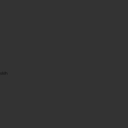
skih
ćaj
 za
iti