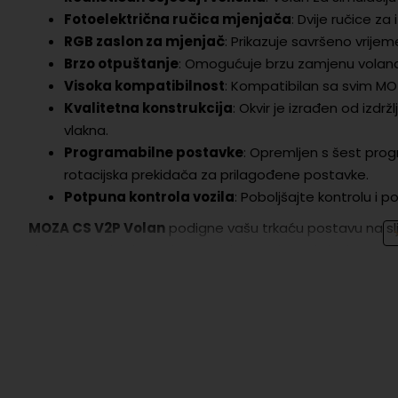
Fotoelektrična ručica mjenjača
: Dvije ručice z
RGB zaslon za mjenjač
: Prikazuje savršeno vrije
Brzo otpuštanje
: Omogućuje brzu zamjenu volan
Visoka kompatibilnost
: Kompatibilan sa svim M
Kvalitetna konstrukcija
: Okvir je izrađen od izd
vlakna.
Programabilne postavke
: Opremljen s šest prog
rotacijska prekidača za prilagođene postavke.
Potpuna kontrola vozila
: Poboljšajte kontrolu i 
MOZA CS V2P Volan
podigne vašu trkaću postavu na slje
vlakana, ovaj volan osigurava dugotrajnost i visoke per
kao da se nalazite u pravom trkaćem automobilu.
S
fotoelektričnim ručicama za mjenjač
možete brzo p
mjenjač
prikazuje savršeno vrijeme za prebacivanje.
Osim toga, volan nudi prilagodljive postavke s ukupno
d