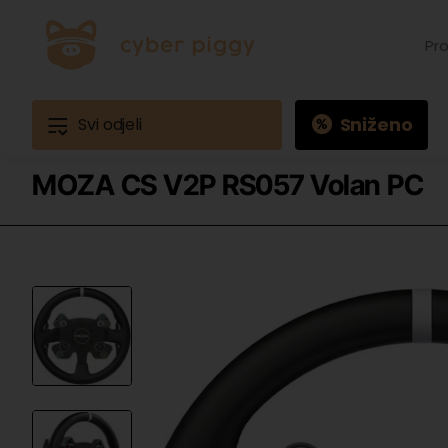
Prona
proiz
Primj
Ques
3
Sniženo
Svi odjeli
MOZA CS V2P RS057 Volan PC