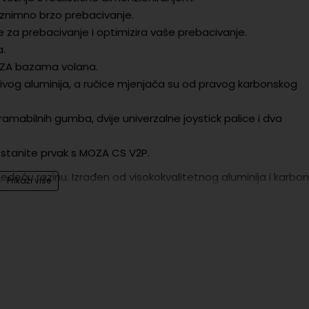
a iznimno brzo prebacivanje.
me za prebacivanje i optimizira vaše prebacivanje.
a.
OZA bazama volana.
ržljivog aluminija, a ručice mjenjača su od pravog karbonskog
ramabilnih gumba, dvije univerzalne joystick palice i dva
postanite prvak s MOZA CS V2P.
deću razinu. Izrađen od visokokvalitetnog aluminija i karbon
formanse. Realistična veličina od 13 inča omogućuje vam osje
rebacivati bez uklanjanja ruku s volana, dok
RGB indikator
eset postavki
, tako da svoju trkaću iskustvo možete prilagod