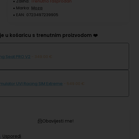
Zaliha:
Trenutno rasprodan
Marka:
Moza
EAN:
0723497239905
e u košaricu s trenutnim proizvodom ❤️
ing Seat PRO V2
- 349.00 €
imulator UVI Racing SIM Extreme
- 549.00 €
Obavijesti me!
Usporedi