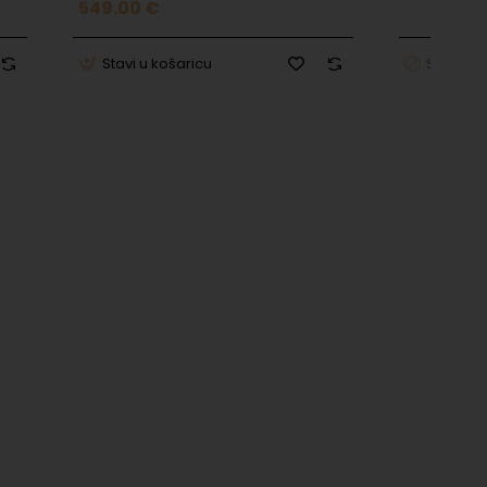
549.00 €
Stavi u košaricu
Stavi u 