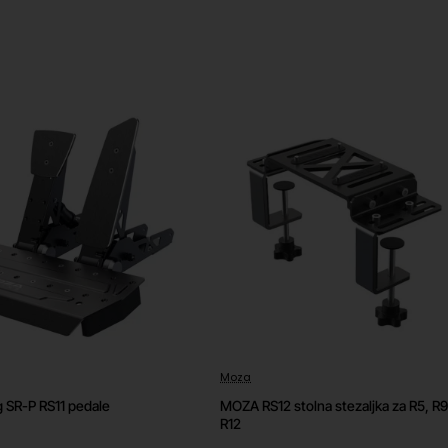
arbonska vlakna
Moza
 SR-P RS11 pedale
MOZA RS12 stolna stezaljka za R5, R9 
R12