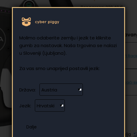
Bez poreza: 220,49 €
Odaberite za dodavanj
Molimo odaberite zemlju i jezik te kliknite
gumb za nastavak. Naša trgovina se nalazi
u Sloveniji (Ljubljana).
UVI Rac
Za vas smo unaprijed postavili jezik:
Trkaći s
Država:
Jezik:
Dodaj u listu želja