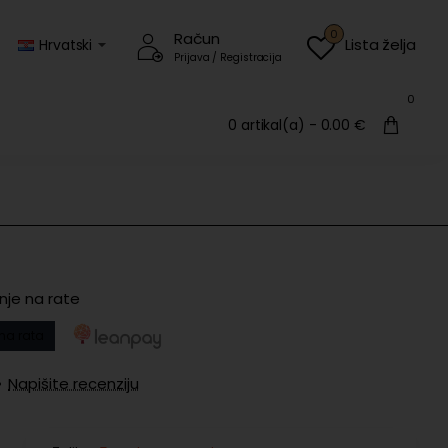
0
Račun
Lista želja
Hrvatski
Prijava / Registracija
0
0 artikal(a) - 0.00 €
nje na rate
na rata
•
Napišite recenziju