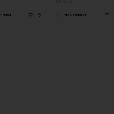
55.90 €
ošaricu
Stavi u košaricu
Jiuxiang Ling Industrial, Park Ave Xili, Nanshan District,
mozaracing.com
Jiuxiang Ling Industrial, Park Ave Xili, Nanshan District,
mozaracing.com
AGES/0723497239905.jpg