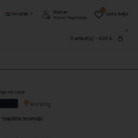
0
Račun
Lista želja
Hrvatski
Prijava / Registracija
0
0 artikal(a) - 0.00 €
nje na rate
na rata
•
Napišite recenziju