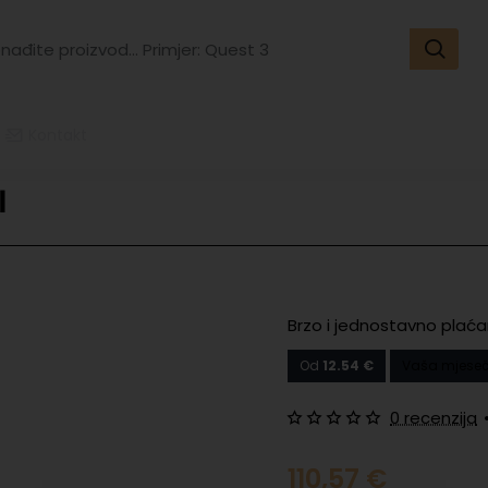
đite
vod...
er:
t
Kontakt
l
Brzo i jednostavno plaća
Od
12.54 €
Vaša mjeseč
0 recenzija
110,57 €