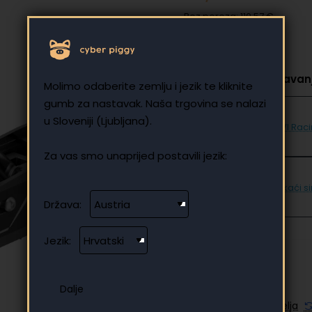
Bez poreza: 110,57 €
Odaberite za dodavanj
Molimo odaberite zemlju i jezik te kliknite
gumb za nastavak. Naša trgovina se nalazi
u Sloveniji (Ljubljana).
UVI Rac
Za vas smo unaprijed postavili jezik:
Trkaći s
Država:
Jezik:
Dodaj u listu želja