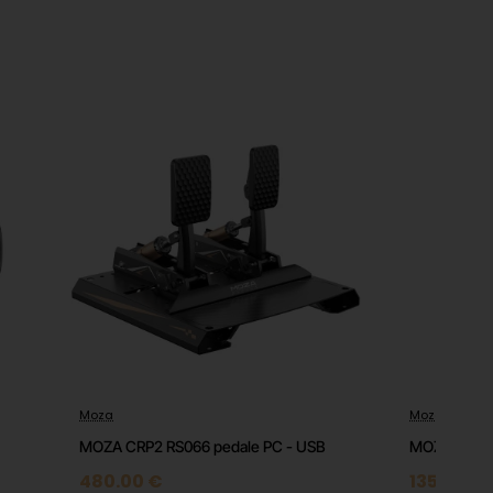
Moza
Moza
MOZA CRP2 RS066 pedale PC - USB
MOZA HBP R
480.00 €
135.00 €