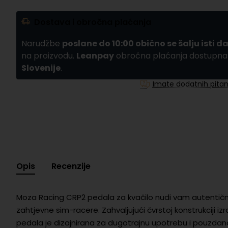
Dostava i obročna plaćanja
Narudžbe
poslane do 10:00 obično se šalju isti d
na proizvodu.
Leanpay
obročna plaćanja dostupn
Slovenije
.
Imate dodatnih pitan
Opis
Recenzije
Moza Racing CRP2 pedala za kvačilo nudi vam autentično 
zahtjevne sim-racere. Zahvaljujući čvrstoj konstrukciji iz
pedala je dizajnirana za dugotrajnu upotrebu i pouzdano