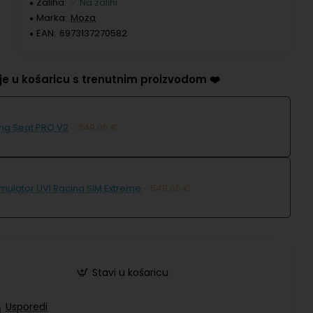
Zaliha:
✅ Na zalihi
Marka:
Moza
EAN:
6973137270582
e u košaricu s trenutnim proizvodom ❤️
ing Seat PRO V2
- 349.00 €
imulator UVI Racing SIM Extreme
- 549.00 €
Stavi u košaricu
Usporedi