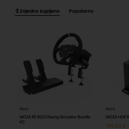
1x MOZA CRP2 Pedala za kvačilo
🧷Zajedno kupljeno
Popularno
1x Dodaci
Tehničke informacije
Sigurnost proizvoda
Podaci o
MOZA Racing | 6/F, 10th Building, 
proizvođaču
Shenzhen,China |
ecommerce@
EU odgovorna
MOZA Racing | 6/F, 10th Building, 
osoba
Shenzhen,China |
ecommerce@
Slike o sigurnosti
Otvori link
proizvoda
Moza
Moza
🔥 HOT
MOZA R5 RS20 Racing Simulator Bundle
MOZA HGP R
PC
195.00 €