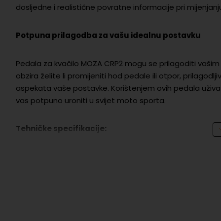
dosljedne i realistične povratne informacije pri mijenjanj
Potpuna prilagodba za vašu idealnu postavku
Pedala za kvačilo MOZA CRP2 mogu se prilagoditi vašim že
obzira želite li promijeniti hod pedale ili otpor, prilag
aspekata vaše postavke. Korištenjem ovih pedala uživat 
vas potpuno uroniti u svijet moto sporta.
Tehničke specifikacije:
Materijal:
Aluminij, plastika
Boja:
Crna
Povezivanje:
USB
Platforma:
PC (Windows)
Sadržaj paketa: