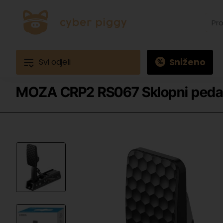
Prona
proiz
Primj
Ques
3
Sniženo
Svi odjeli
MOZA CRP2 RS067 Sklopni peda