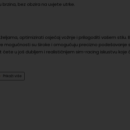
u brzina, bez obzira na uvjete utrke.
ljama, optimizirati osjećaj vožnje i prilagoditi vašem stilu. 
odljive mogućnosti su široke i omogućuju precizno podešavanje 
ćete u još dubljem i realističnijem sim-racing iskustvu koje 