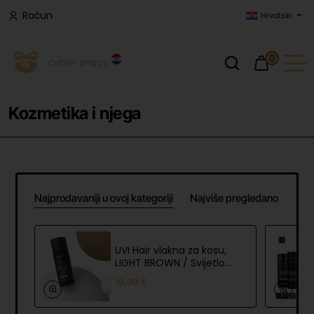
Račun
Hrvatski
0
Kozmetika i njega
Najprodavaniji u ovoj kategoriji
Najviše pregledano
UVI Hair vlakna za kosu,
LIGHT BROWN / Svijetlo
smeđa (velika 27,5 g,
19.90 €
do 50 nanosa)