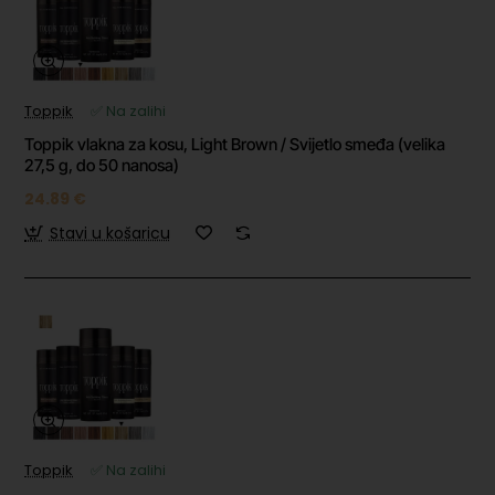
Toppik
✅ Na zalihi
Toppik vlakna za kosu, Light Brown / Svijetlo smeđa (velika
27,5 g, do 50 nanosa)
24.89 €
Stavi u košaricu
Toppik
✅ Na zalihi