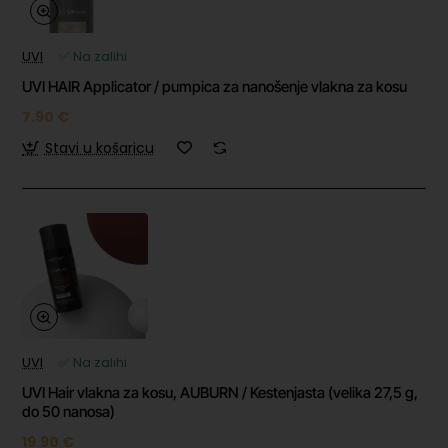
UVI
✅ Na zalihi
UVI HAIR Applicator / pumpica za nanošenje vlakna za kosu
7.90 €
Stavi u košaricu
UVI
✅ Na zalihi
UVI Hair vlakna za kosu, AUBURN / Kestenjasta (velika 27,5 g,
do 50 nanosa)
19.90 €