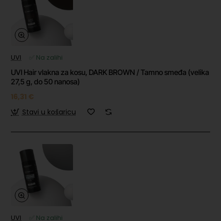
UVI
✅ Na zalihi
UVI Hair vlakna za kosu, DARK BROWN / Tamno smeđa (velika
27,5 g, do 50 nanosa)
16,31 €
Stavi u košaricu
UVI
✅ Na zalihi