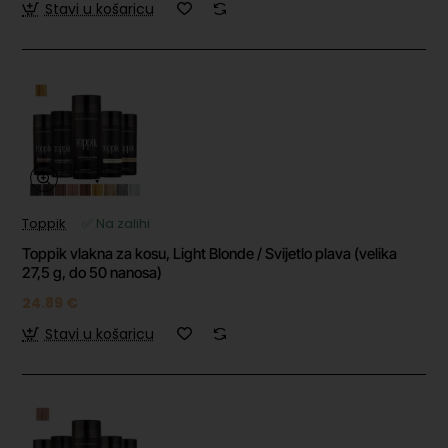
Stavi u košaricu
Toppik
✅ Na zalihi
Toppik vlakna za kosu, Light Blonde / Svijetlo plava (velika
27,5 g, do 50 nanosa)
24.89 €
Stavi u košaricu