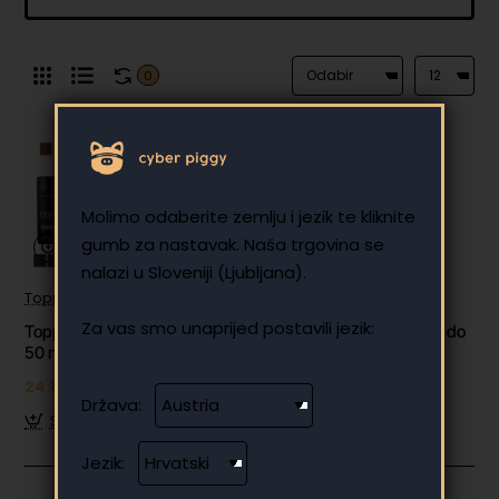
0
Molimo odaberite zemlju i jezik te kliknite
gumb za nastavak. Naša trgovina se
nalazi u Sloveniji (Ljubljana).
Toppik
✅ Na zalihi
Za vas smo unaprijed postavili jezik:
Toppik vlakna za kosu, Auburn / crvenkasta (velika 27,5 g, do
50 nanosa)
24.89 €
Država:
Stavi u košaricu
Jezik: