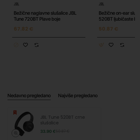
JBL
JBL
Bežične naglavne slušalice JBL
Bežične on-ear sluš
Tune 720BT Plave boje
520BT ljubičaste bo
67.82 €
50.87 €
Nedavno pregledano
Najviše pregledano
JBL Tune 520BT crne
slušalice
33.90 €
50.87 €