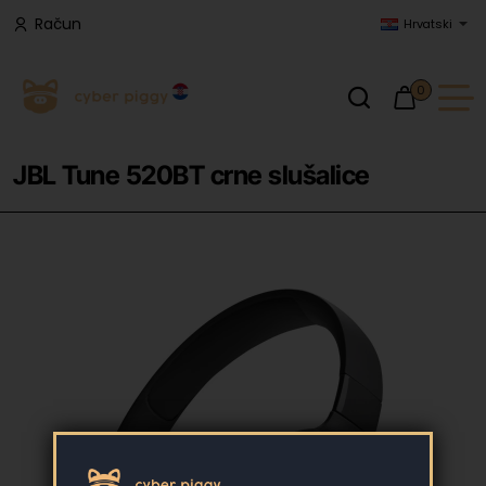
Račun
Hrvatski
0
JBL Tune 520BT crne slušalice