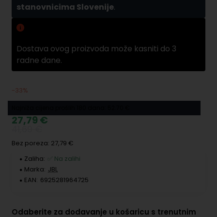
stanovnicima Slovenije
.
Zamuda pri dobavama
Dostava ovog proizvoda može kasniti do 3
radne dane.
-33%
Najniža cijena prošlih 180 dana: 52.70 €
27,79 €
41,69 €
Bez poreza: 27,79 €
Zaliha:
✅ Na zalihi
Marka:
JBL
EAN:
6925281964725
Odaberite za dodavanje u košaricu s trenutnim