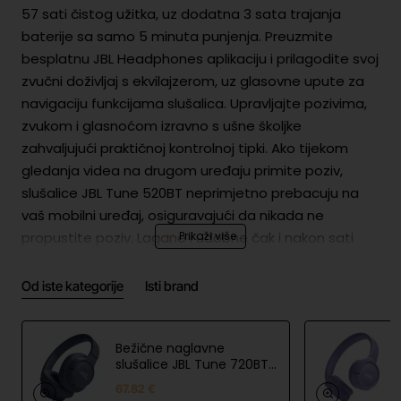
57 sati čistog užitka, uz dodatna 3 sata trajanja
baterije sa samo 5 minuta punjenja. Preuzmite
besplatnu JBL Headphones aplikaciju i prilagodite svoj
zvučni doživljaj s ekvilajzerom, uz glasovne upute za
navigaciju funkcijama slušalica. Upravljajte pozivima,
zvukom i glasnoćom izravno s ušne školjke
zahvaljujući praktičnoj kontrolnoj tipki. Ako tijekom
gledanja videa na drugom uređaju primite poziv,
slušalice JBL Tune 520BT neprimjetno prebacuju na
vaš mobilni uređaj, osiguravajući da nikada ne
propustite poziv. Lagane i udobne čak i nakon sati
slušanja, ove slušalice možete složiti u ruksak, čineći
ih savršenim suputnikom za putovanja.
Od iste kategorije
Isti brand
Sigurnost proizvoda
Bežične naglavne
Bat
Lithium-ion Polymer
slušalice JBL Tune 720BT
erij
|3.7V|3.7V,450mAh|1.665Wh|Priložen USB
Plave boje
a i
67.82 €
kabel: Da|Priložen punjač: Ne|PD USB: