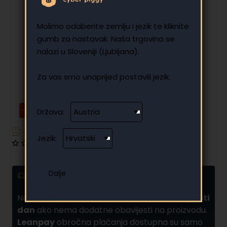
Molimo odaberite zemlju i jezik te kliknite
gumb za nastavak. Naša trgovina se
nalazi u Sloveniji (Ljubljana).
Za vas smo unaprijed postavili jezik:
-33%
Država:
Imate dodatnih pitanja?
Jezik:
0 recenzija
•
Napišite recenziju
Dostava i obročna plaćanja
Narudžbe
poslane do 10:00 obično se šalju isti
dan
ako nema dodatne obavijesti na proizvodu.
Leanpay
obročna plaćanja dostupna su samo