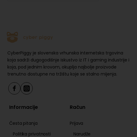
CyberPiggy je slovenska vrhunska internetska trgovina
koja sadrži dugogodišnje iskustvo iz IT i gaming industrije i
koja, pod jednim krovom, okuplja najbolje proizvode
trenutno dostupne na tržištu koje se stalno mijenja.
Informacije
Račun
Česta pitanja
Prijava
Politika privatnosti
Narudže