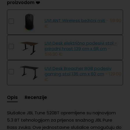
proizvodom ❤️
UVI ANT Wireless bežični miš
- 59.90
€
UVI Desk električno podesivi stol -
prirodni hrast 139 cm x 68 cm
-
516.30 €
UVI Desk Breacher RGB podesiv
gaming stol 136 cm x 60 cm
- 129.00
€
Opis
Recenzije
Slušalice JBL Tune 520BT opremljene su najnovijom
5.3 BT tehnologijom za prijenos snažnog JBL Pure
Bass zvuka. Ove jednostavne slušalice omogućuju do