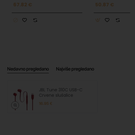
67.82 €
50.87 €
Nedavno pregledano
Najviše pregledano
JBL Tune 310C USB-C
Crvene slušalice
16.95 €