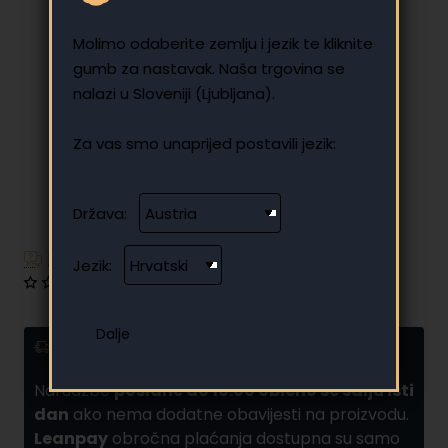
Molimo odaberite zemlju i jezik te kliknite
gumb za nastavak. Naša trgovina se
nalazi u Sloveniji (Ljubljana).
Za vas smo unaprijed postavili jezik:
Država:
Imate dodatnih pitanja?
Jezik:
0 recenzija
•
Napišite recenziju
Dostava i obročna plaćanja
Narudžbe
poslane do 10:00 obično se šalju isti
dan
ako nema dodatne obavijesti na proizvodu.
Leanpay
obročna plaćanja dostupna su samo