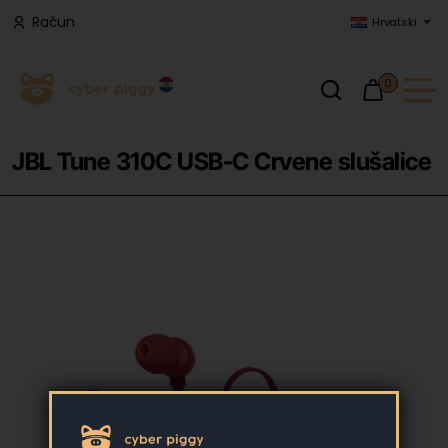
Račun
Hrvatski
0
JBL Tune 310C USB-C Crvene slušalice