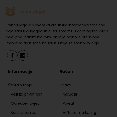
CyberPiggy je slovenska vrhunska internetska trgovina
koja sadrži dugogodišnje iskustvo iz IT i gaming industrije i
koja, pod jednim krovom, okuplja najbolje proizvode
trenutno dostupne na tržištu koje se stalno mijenja.
Informacije
Račun
Česta pitanja
Prijava
Politika privatnosti
Narudže
Odredbe i uvjeti
Povrat
Karta stranice
Affiliate marketing