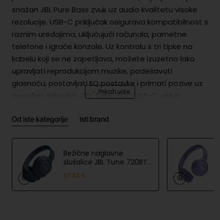
snažan JBL Pure Bass zvuk uz audio kvalitetu visoke
rezolucije. USB-C priključak osigurava kompatibilnost s
raznim uređajima, uključujući računala, pametne
telefone i igraće konzole. Uz kontrolu s tri tipke na
kabelu koji se ne zapetljava, možete izuzetno lako
upravljati reprodukcijom muzike, podešavati
glasnoću, postavljati EQ postavke i primati pozive uz
ugrađeni mikrofon. JBL Tune 310C USB-C vaš je
svakodnevni suputnik na poslu, kod kuće i u pokretu.
Od iste kategorije
Isti brand
Sigurnost proizvoda
Bežične naglavne
Poda
slušalice JBL Tune 720BT
Harman International Industries,
ci o
Plave boje
Incorporated, EMEA Liaison,
67.82 €
proiz
Danzigerkade 16G, 1013 AP, Amsterdam,
vođa
NL, www.jbl.com
ču
EU