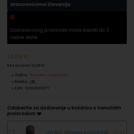
stanovnicima Slovenije
.
Zamuda pri dobavama
Dostava ovog proizvoda može kasniti do 3
radne dane.
13,89 €
Bez poreza: 13,89 €
Zaliha:
Trenutno rasprodan
Marka:
JBL
EAN:
1200130011177
Odaberite za dodavanje u košaricu s trenutnim
proizvodom ❤️
UVI ANT Wireless bežični miš
- 59.90