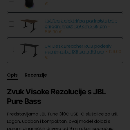
€
UVI Desk električno podesivi stol -
prirodni hrast 139 cm x 68 cm
-
516.30 €
UVI Desk Breacher RGB podesiv
gaming stol 136 cm x 60 cm
- 129.00
€
Opis
Recenzije
Zvuk Visoke Rezolucije s JBL
Pure Bass
Predstavljamo JBL Tune 310C USB-C slušalice za uši.
Lagan, udoban i kompaktan, ovaj model dolazi s
parom dinamičkih drivera od 9 mm, koji isporučuju