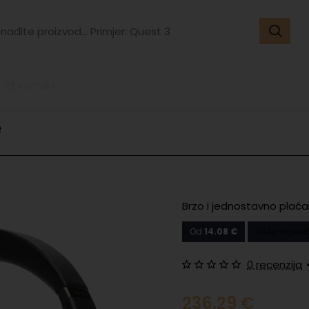
đite
vod...
er:
t
Kontakt
e
Brzo i jednostavno plaća
Od
14.08 €
Vaša mjeseč
0 recenzija
236,29 €