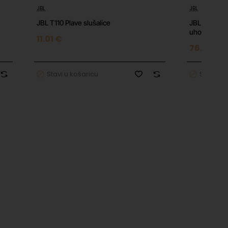
JBL
JBL
JBL T110 Plave slušalice
JBL 720BT T
uho - bijele
11.01 €
76.30 €
Stavi u košaricu
Stavi u 