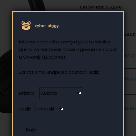
Bez poreza: 236,29 €
Odaberite za dodavanj
Molimo odaberite zemlju i jezik te kliknite
gumb za nastavak. Naša trgovina se nalazi
UVI ANT 
u Sloveniji (Ljubljana).
Za vas smo unaprijed postavili jezik:
UVI Desk
€
Država:
UVI Des
Jezik: