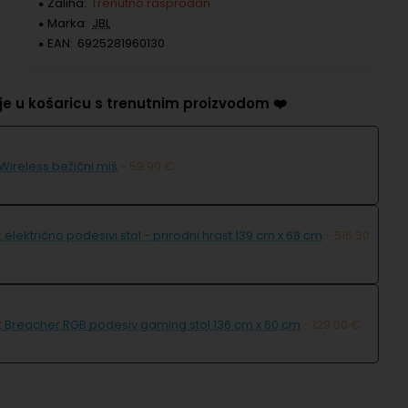
Zaliha:
Trenutno rasprodan
Marka:
JBL
EAN:
6925281960130
e u košaricu s trenutnim proizvodom ❤️
Wireless bežični miš
- 59.90 €
 električno podesivi stol - prirodni hrast 139 cm x 68 cm
- 516.30
k Breacher RGB podesiv gaming stol 136 cm x 60 cm
- 129.00 €