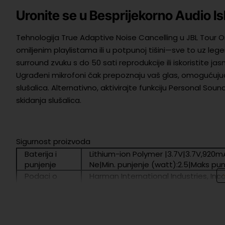
Uronite se u Besprijekorno Audio I
Tehnologija True Adaptive Noise Cancelling u JBL Tour 
omiljenim playlistama ili u potpunoj tišini—sve to uz leg
surround zvuku s do 50 sati reprodukcije ili iskoristite ja
Ugrađeni mikrofoni čak prepoznaju vaš glas, omogućujuć
slušalica. Alternativno, aktivirajte funkciju Personal Soun
skidanja slušalica.
Sigurnost proizvoda
Baterija i
Lithium-ion Polymer |3.7V|3.7V,920m
punjenje
Ne|Min. punjenje (watt):2.5|Maks pun
Podaci o
Harman International Industries, Inc
proizvođaču
NL, www.jbl.com
EU
Harman International Industries, Inc
odgovorna
NL, www.jbl.com
osoba