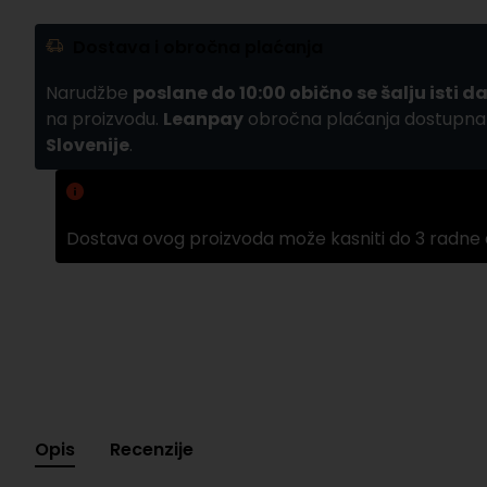
Dostava i obročna plaćanja
Narudžbe
poslane do 10:00 obično se šalju isti d
na proizvodu.
Leanpay
obročna plaćanja dostupn
Slovenije
.
Zamuda pri dobavama
Dostava ovog proizvoda može kasniti do 3 radne
Opis
Recenzije