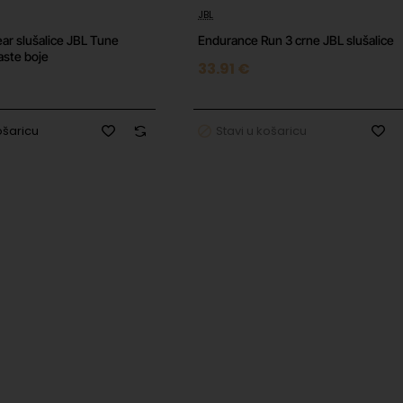
JBL
ar slušalice JBL Tune
Endurance Run 3 crne JBL slušalice
aste boje
33.91 €
ošaricu
Stavi u košaricu