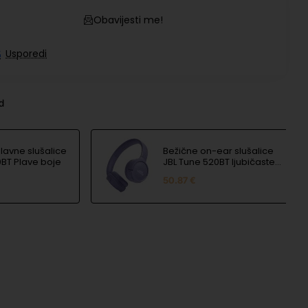
Obavijesti me!
Usporedi
nd
lavne slušalice
Bežične on-ear slušalice
0BT Plave boje
JBL Tune 520BT ljubičaste
boje
50.87 €