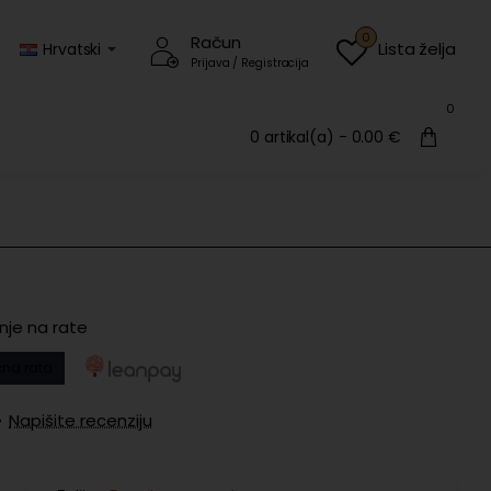
0
Račun
Lista želja
Hrvatski
Prijava / Registracija
0
0 artikal(a) - 0.00 €
nje na rate
na rata
•
Napišite recenziju