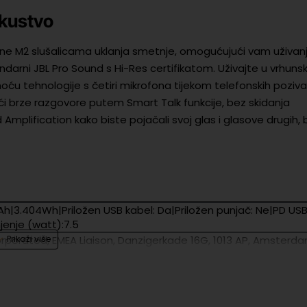
skustvo
One M2 slušalicama uklanja smetnje, omogućujući vam uživan
endarni JBL Pro Sound s Hi-Res certifikatom. Uživajte u vrhun
snoću tehnologije s četiri mikrofona tijekom telefonskih poziva
i brze razgovore putem Smart Talk funkcije, bez skidanja
d Amplification kako biste pojačali svoj glas i glasove drugih,
Ah|3.404Wh|Priložen USB kabel: Da|Priložen punjač: Ne|PD USB
jenje (watt):7.5
orporated, EMEA Liaison, Danzigerkade 16G, 1013 AP, Amsterda
orporated, EMEA Liaison, Danzigerkade 16G, 1013 AP, Amsterda