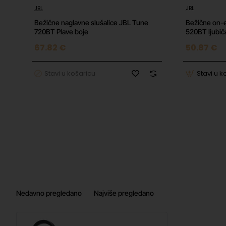
JBL
JBL
Bežične naglavne slušalice JBL Tune
Bežične on-e
720BT Plave boje
520BT ljubič
67.82 €
50.87 €
Stavi u košaricu
Stavi u k
Nedavno pregledano
Najviše pregledano