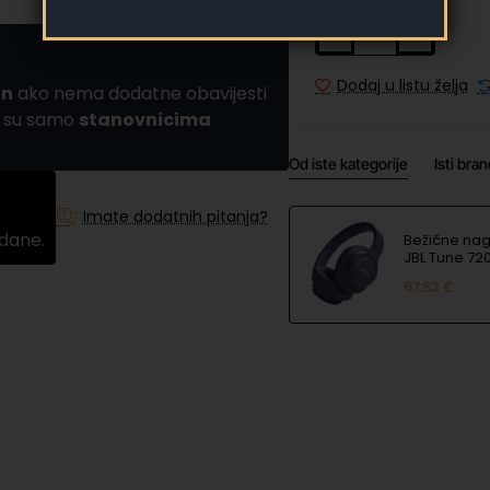
Dodaj u listu želja
an
ako nema dodatne obavijesti
a su samo
stanovnicima
Od iste kategorije
Isti bra
Imate dodatnih pitanja?
 dane.
Bežične nag
JBL Tune 72
67.82 €