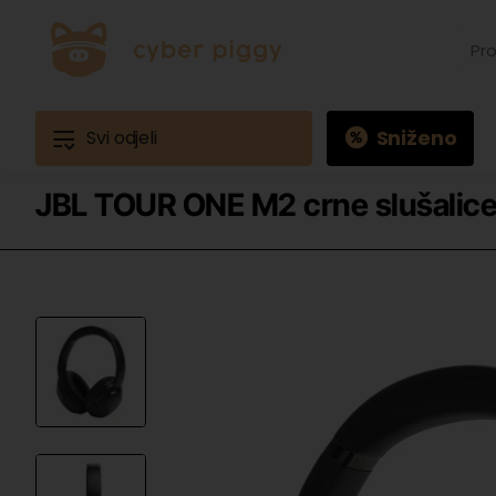
Prona
proiz
Primj
Ques
3
Sniženo
Svi odjeli
JBL TOUR ONE M2 crne slušalic