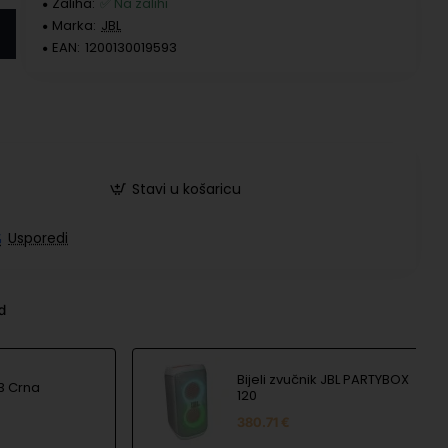
Zaliha:
✅ Na zalihi
Marka:
JBL
EAN:
1200130019593
Stavi u košaricu
Usporedi
nd
Bijeli zvučnik JBL PARTYBOX
 3 Crna
120
380.71 €