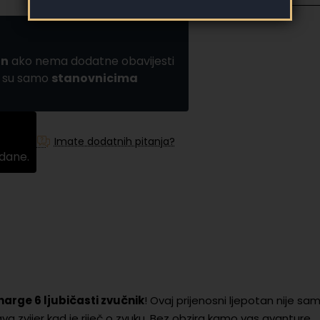
an
ako nema dodatne obavijesti
a su samo
stanovnicima
Imate dodatnih pitanja?
 dane.
harge 6 ljubičasti zvučnik
! Ovaj prijenosni ljepotan nije sa
va zvijer kad je riječ o zvuku. Bez obzira kamo vas avanture