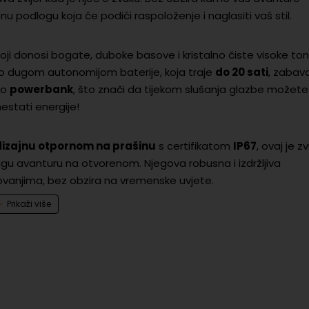
 podlogu koja će podići raspoloženje i naglasiti vaš stil.
oji donosi bogate, duboke basove i kristalno čiste visoke to
no dugom autonomijom baterije, koja traje
do 20 sati
, zabav
ao
powerbank
, što znači da tijekom slušanja glazbe možete
nestati energije!
izajnu otpornom na prašinu
s certifikatom
IP67
, ovaj je z
drugu avanturu na otvorenom. Njegova robusna i izdržljiva
ovanjima, bez obzira na vremenske uvjete.
te svoju glazbu s prijateljima. S funkcijom
PartyBoost
možete
iju zvučnu kulisu koja će oduševiti svakoga. JBL Charge 6 nije 
ivost i izvanredan zvuk. Odaberite JBL Charge 6 ljubičasti zvučnik