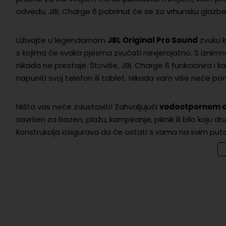
odvedu, JBL Charge 6 pobrinut će se za vrhunsku glazbenu
Uživajte u legendarnom
JBL Original Pro Sound
zvuku k
s kojima će svaka pjesma zvučati nevjerojatno. S iznim
nikada ne prestaje. Štoviše, JBL Charge 6 funkcionira i k
napuniti svoj telefon ili tablet. Nikada vam više neće po
Ništa vas neće zaustaviti! Zahvaljujući
vodootpornom d
savršen za bazen, plažu, kampiranje, piknik ili bilo koju 
konstrukcija osigurava da će ostati s vama na svim put
Jednostavno se povežite putem
Bluetootha
i podijeli
povezati više JBL zvučnika i stvoriti još veću i impresivn
zvučnik, on je nezamjenjiv pratilac koji spaja stil, izdržlj
dodajte boju i snagu svom životu!