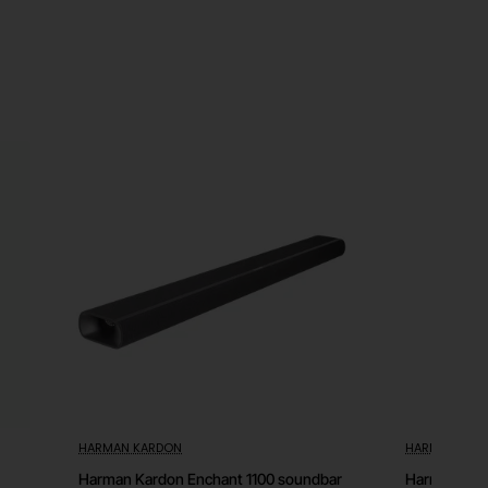
HARMAN KARDON
HARMAN KAR
Harman Kardon Enchant 1100 soundbar
Harman Kar