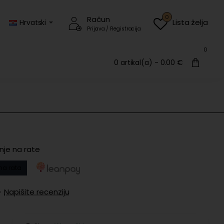
0
Račun
Lista želja
Hrvatski
Prijava / Registracija
0
0 artikal(a) - 0.00 €
nje na rate
na rata
•
Napišite recenziju