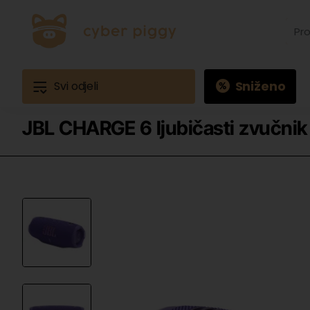
Prona
proiz
Primj
Ques
3
Sniženo
Svi odjeli
JBL CHARGE 6 ljubičasti zvučnik