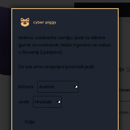
Najniža cijena prošlih 180
dana: 119.00 €
104,09 €
138,99 €
Bez poreza: 104,09 €
Molimo odaberite zemlju i jezik te kliknite
gumb za nastavak. Naša trgovina se nalazi
u Sloveniji (Ljubljana).
Za vas smo unaprijed postavili jezik:
Dodaj u listu želja
Država:
Od iste kategorije
Isti bra
Jezik:
JBL Horizon
127.10 €