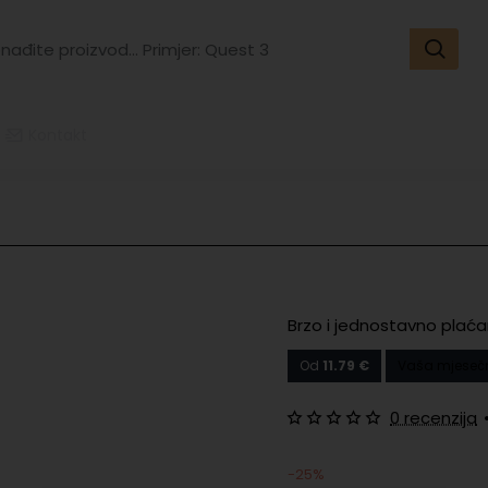
đite
vod...
er:
t
Kontakt
Brzo i jednostavno plaća
Od
11.79 €
Vaša mjeseč
0 recenzija
-25%