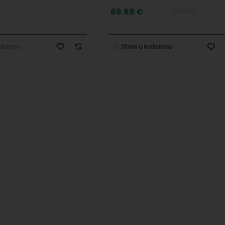
69.99 €
84.78 €
ošaricu
Stavi u košaricu