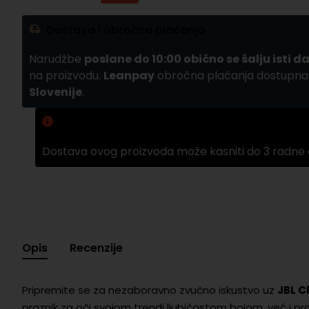
Dostava i obročna plaćanja
Narudžbe
poslane do 10:00 obično se šalju isti d
na proizvodu.
Leanpay
obročna plaćanja dostupn
Slovenije
.
Zamuda pri dobavama
Dostava ovog proizvoda može kasniti do 3 radne
Opis
Recenzije
Pripremite se za nezaboravno zvučno iskustvo uz
JBL C
praznik za oči svojom trendi ljubičastom bojom, već i pra