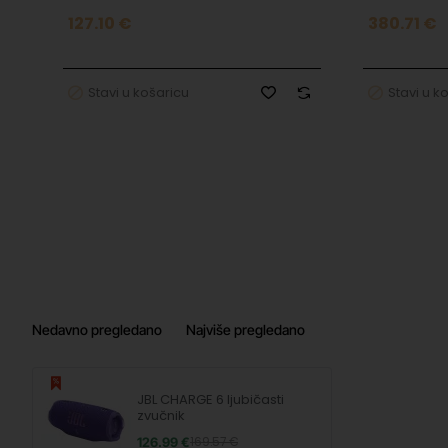
127.10 €
380.71 €
Stavi u košaricu
Stavi u k
Nedavno pregledano
Najviše pregledano
JBL CHARGE 6 ljubičasti
zvučnik
126.99 €
169.57 €