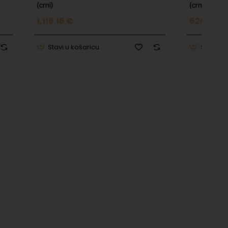
(crni)
(crna)
1,116.16 €
620.09 €
Stavi u košaricu
Stavi u 