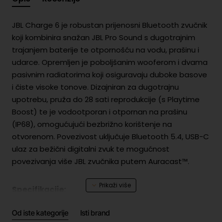
JBL Charge 6 je robustan prijenosni Bluetooth zvučnik
koji kombinira snažan JBL Pro Sound s dugotrajnim
trajanjem baterije te otpornošću na vodu, prašinu i
udarce. Opremljen je poboljšanim wooferom i dvama
pasivnim radiatorima koji osiguravaju duboke basove
i čiste visoke tonove. Dizajniran za dugotrajnu
upotrebu, pruža do 28 sati reprodukcije (s Playtime
Boost) te je vodootporan i otpornan na prašinu
(IP68), omogućujući bezbrižno korištenje na
otvorenom. Povezivost uključuje Bluetooth 5.4, USB-C
ulaz za bežični digitalni zvuk te mogućnost
povezivanja više JBL zvučnika putem Auracast™.
Specifikacije:
Od iste kategorije
Isti brand
Ukupna snaga sustava:
45 W RMS