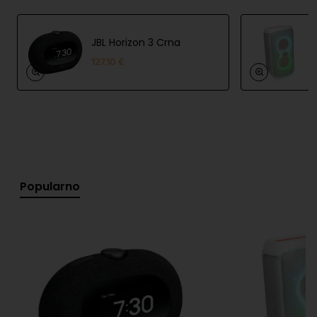
Zvučni sustav:
1 × 3,66" (93 mm) woofer, 1 ×
0,8" (20 mm) visokotonac
JBL Horizon 3 Crna
127.10 €
Frekvencijski raspon:
56 Hz – 20 kHz
Bluetooth verzija:
5.4
Podržani Bluetooth profili:
A2DP 1.4, AVRCP 1.6
Ulazni priključci:
1 × USB-C (audio ulaz)
Tehnologija zvuka:
AI Sound Boost, Bass Boost
Popularno
Vodootpornost i otpornost na prašinu:
IP68
Baterija:
34 Wh
Predviđeno trajanje baterije:
do 28 sati (do
24 sata pri normalnoj reprodukciji)
Vrijeme punjenja:
otprilike 3 sata