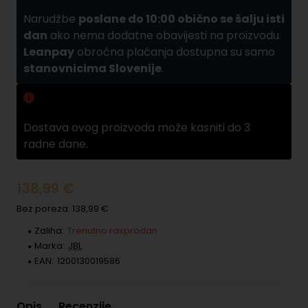
Narudžbe
poslane do 10:00 obično se šalju isti
dan
ako nema dodatne obavijesti na proizvodu.
Leanpay
obročna plaćanja dostupna su samo
stanovnicima Slovenije
.
Zamuda pri dobavama
Dostava ovog proizvoda može kasniti do 3
radne dane.
138,99 €
Bez poreza: 138,99 €
Zaliha:
Trenutno rasprodan
Marka:
JBL
EAN:
1200130019586
Opis
Recenzije