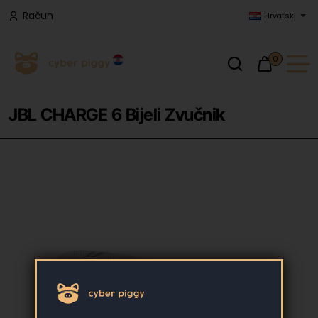
Račun
Hrvatski
0
JBL CHARGE 6 Bijeli Zvučnik