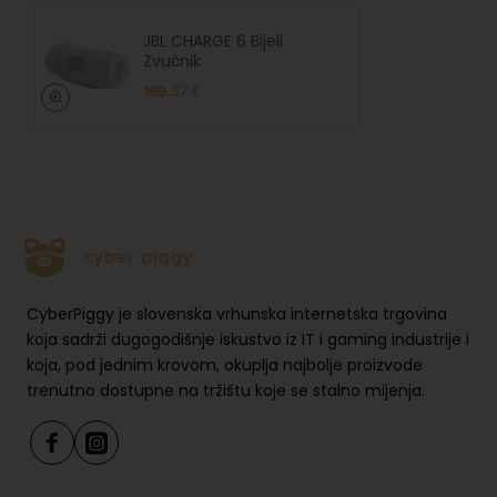
EU
odg
Harman International Industries,
JBL CHARGE 6 Bijeli
ovor
Incorporated, EMEA Liaison,
Zvučnik
na
Danzigerkade 16G, 1013 AP, Amsterdam,
169.57 €
osob
NL, www.jbl.com
a
CyberPiggy je slovenska vrhunska internetska trgovina
koja sadrži dugogodišnje iskustvo iz IT i gaming industrije i
koja, pod jednim krovom, okuplja najbolje proizvode
trenutno dostupne na tržištu koje se stalno mijenja.