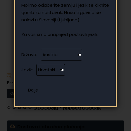
Molimo odaberite zemlju i jezik te kliknite
gumb za nastavak. Naša trgovina se
nalazi u Sloveniji (Ljubljana).
Za vas smo unaprijed postavili jezik:
Država:
Jezik:
Imate dodatnih pitanja?
Brzo i jednostavno plaćanje na rate
Od
15.81 €
Vaša mjesečna rata
0 recenzija
•
Napišite recenziju
Dostava i obročna plaćanja