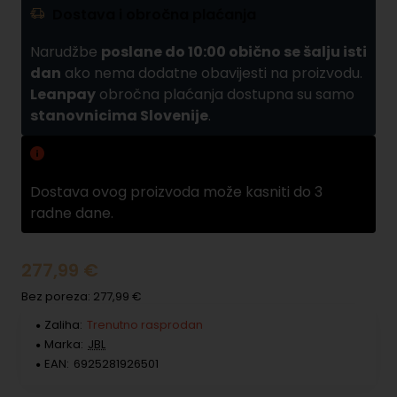
Dostava i obročna plaćanja
Narudžbe
poslane do 10:00 obično se šalju isti
dan
ako nema dodatne obavijesti na proizvodu.
Leanpay
obročna plaćanja dostupna su samo
stanovnicima Slovenije
.
Zamuda pri dobavama
Dostava ovog proizvoda može kasniti do 3
radne dane.
277,99 €
Bez poreza: 277,99 €
Zaliha:
Trenutno rasprodan
Marka:
JBL
EAN:
6925281926501