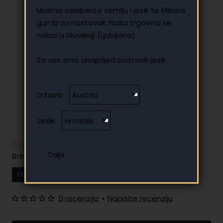
Molimo odaberite zemlju i jezik te kliknite
gumb za nastavak. Naša trgovina se
nalazi u Sloveniji (Ljubljana).
Za vas smo unaprijed postavili jezik:
Država:
Jezik:
Imate dodatnih pitanja?
Brzo i jednostavno plaćanje na rate
Od
11.54 €
Vaša mjesečna rata
0 recenzija
•
Napišite recenziju