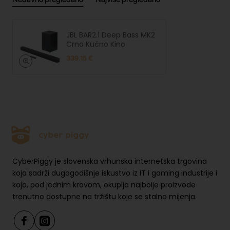
a
JBL BAR2.1 Deep Bass MK2
Crno Kućno Kino
339.15 €
CyberPiggy je slovenska vrhunska internetska trgovina
koja sadrži dugogodišnje iskustvo iz IT i gaming industrije i
koja, pod jednim krovom, okuplja najbolje proizvode
trenutno dostupne na tržištu koje se stalno mijenja.