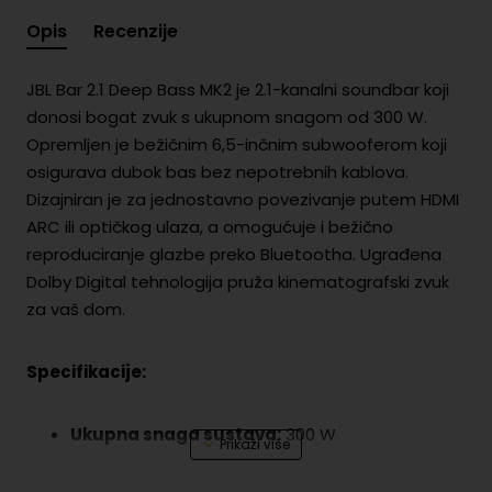
Opis
Recenzije
JBL Bar 2.1 Deep Bass MK2 je 2.1-kanalni soundbar koji
donosi bogat zvuk s ukupnom snagom od 300 W.
Opremljen je bežičnim 6,5-inčnim subwooferom koji
osigurava dubok bas bez nepotrebnih kablova.
Dizajniran je za jednostavno povezivanje putem HDMI
ARC ili optičkog ulaza, a omogućuje i bežično
reproduciranje glazbe preko Bluetootha. Ugrađena
Dolby Digital tehnologija pruža kinematografski zvuk
za vaš dom.
Specifikacije:
Ukupna snaga sustava:
300 W
Audio sustav:
2.1 kanalni