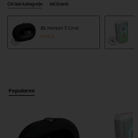
Od iste kategorije
Isti brand
Subwoofer:
6,5" bežični subwoofer
Frekvencijski raspon:
40 Hz – 20 kHz
JBL Horizon 3 Crna
Ulazne opcije:
1 × HDMI ARC, 1 × optički ulaz, 1 ×
127.10 €
USB-A (do 64 GB)
Povezivost:
Bluetooth 4.2
Ugrađeni zvučnici:
4 × ovalna "racetrack"
zvučnika, 2 × 1" visokotonca
Tehnologija zvuka:
Dolby Digital
Popularno
Uključeni dodaci:
Daljinski upravljač, HDMI kabel,
montažni nosači
Dimenzije (Š × V × D):
Soundbar: 965 × 58 × 85
mm; Subwoofer: 241 × 378 × 286 mm
Težina:
Soundbar: 2,1 kg; Subwoofer: 5,7 kg