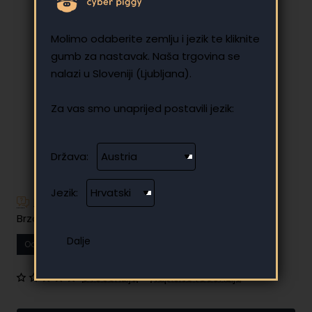
Molimo odaberite zemlju i jezik te kliknite
gumb za nastavak. Naša trgovina se
nalazi u Sloveniji (Ljubljana).
Za vas smo unaprijed postavili jezik:
Država:
Jezik:
Imate dodatnih pitanja?
Brzo i jednostavno plaćanje na rate
Od
18.10 €
Vaša mjesečna rata
0 recenzija
•
Napišite recenziju