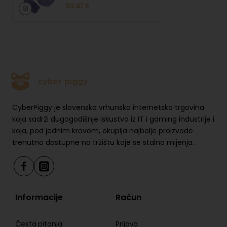
boje
50.87 €
CyberPiggy je slovenska vrhunska internetska trgovina
koja sadrži dugogodišnje iskustvo iz IT i gaming industrije i
koja, pod jednim krovom, okuplja najbolje proizvode
trenutno dostupne na tržištu koje se stalno mijenja.
Informacije
Račun
Česta pitanja
Prijava