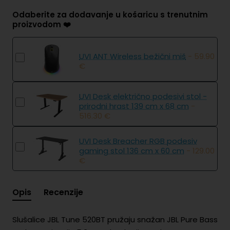
Odaberite za dodavanje u košaricu s trenutnim
proizvodom ❤️
UVI ANT Wireless bežični miš
- 59.90
€
UVI Desk električno podesivi stol -
prirodni hrast 139 cm x 68 cm
-
516.30 €
UVI Desk Breacher RGB podesiv
gaming stol 136 cm x 60 cm
- 129.00
€
Opis
Recenzije
Slušalice JBL Tune 520BT pružaju snažan JBL Pure Bass