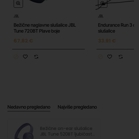
JBL
JBL
Bežične naglavne slušalice JBL
Endurance Run 3 cr
Tune 720BT Plave boje
slušalice
67.82 €
33.91 €
Nedavno pregledano
Najviše pregledano
Bežične on-ear slušalice
JBL Tune 520BT ljubičaste