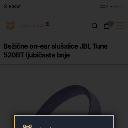
Račun
Hrvatski
0
Bežične on-ear slušalice JBL Tune
520BT ljubičaste boje