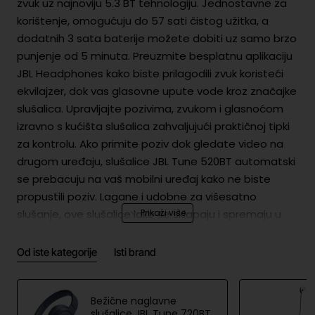
zvuk uz najnoviju 5.3 BT tehnologiju. Jednostavne za
korištenje, omogućuju do 57 sati čistog užitka, a
dodatnih 3 sata baterije možete dobiti uz samo brzo
punjenje od 5 minuta. Preuzmite besplatnu aplikaciju
JBL Headphones kako biste prilagodili zvuk koristeći
ekvilajzer, dok vas glasovne upute vode kroz značajke
slušalica. Upravljajte pozivima, zvukom i glasnoćom
izravno s kućišta slušalica zahvaljujući praktičnoj tipki
za kontrolu. Ako primite poziv dok gledate video na
drugom uređaju, slušalice JBL Tune 520BT automatski
se prebacuju na vaš mobilni uređaj kako ne biste
propustili poziv. Lagane i udobne za višesatno
slušanje, ove slušalice lako se sklapaju i spremaju u
ruksak, spremne da vas prate posvuda.
Od iste kategorije
Isti brand
Sigurnost proizvoda
Bat
Lithium-ion Polymer
erij
Bežične naglavne
|3.7V|3.7V,450mAh|1.665Wh|Priložen USB
a i
slušalice JBL Tune 720BT