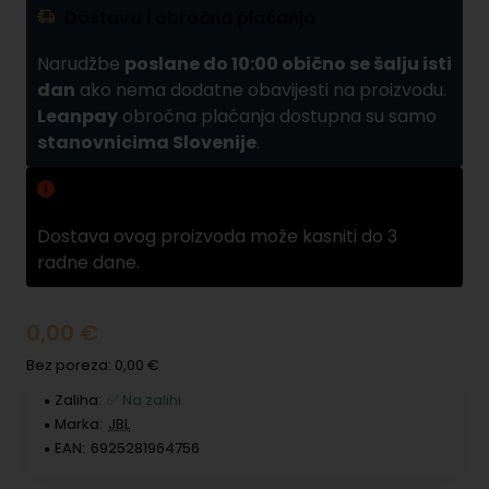
Dostava i obročna plaćanja
Narudžbe
poslane do 10:00 obično se šalju isti
dan
ako nema dodatne obavijesti na proizvodu.
Leanpay
obročna plaćanja dostupna su samo
stanovnicima Slovenije
.
Zamuda pri dobavama
Dostava ovog proizvoda može kasniti do 3
radne dane.
0,00 €
Bez poreza: 0,00 €
Zaliha:
✅ Na zalihi
Marka:
JBL
EAN:
6925281964756