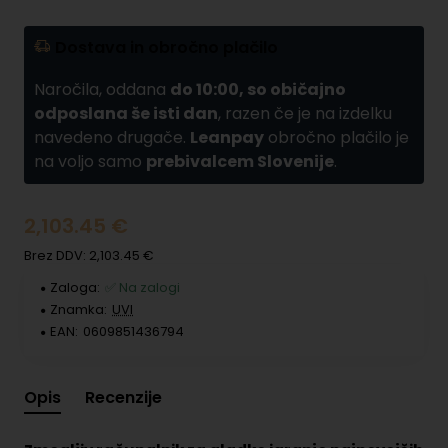
Dostava in obročno plačilo
Naročila, oddana
do 10:00, so običajno
odposlana še isti dan
, razen če je na izdelku
navedeno drugače.
Leanpay
obročno plačilo je
na voljo samo
prebivalcem Slovenije
.
2,103.45 €
Brez DDV: 2,103.45 €
Zaloga:
✅ Na zalogi
Znamka:
UVI
EAN:
0609851436794
Opis
Recenzije