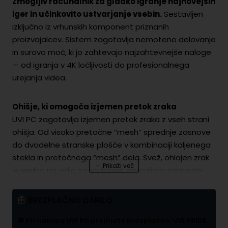
Zmogljiv računalnik za gladko igranje najnovejših
iger in učinkovito ustvarjanje vsebin.
Sestavljen
izključno iz vrhunskih komponent priznanih
proizvajalcev. Sistem zagotavlja nemoteno delovanje
in surovo moč, ki jo zahtevajo najzahtevnejše naloge
— od igranja v 4K ločljivosti do profesionalnega
urejanja videa.
Ohišje, ki omogoča izjemen pretok zraka
UVI PC zagotavlja izjemen pretok zraka z vseh strani
ohišja. Od visoko pretočne “mesh” sprednje zasnove
do dvodelne stranske plošče v kombinaciji kaljenega
stekla in pretočnega “mesh” dela. Svež, ohlajen zrak
je vedno na voljo za sodobne, energijsko zahtevne
komponente, kar omogoča optimalno hlajenje in
stabilnost sistema tudi pri največjih obremenitvah.
BREZPLAČNO DARILO
🎁 Pri nakupu UVI PC prejmete brezplačno:
UVI PRIDE
Moderna nadzorna plošča in LED ekranček