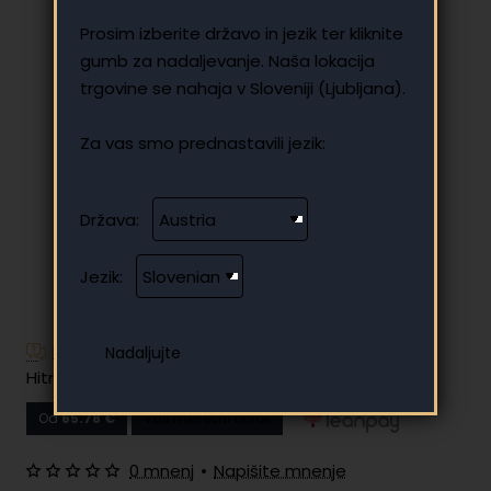
Prosim izberite državo in jezik ter kliknite
gumb za nadaljevanje. Naša lokacija
trgovine se nahaja v Sloveniji (Ljubljana).
Za vas smo prednastavili jezik:
Država:
Jezik:
Imate dodatna vprašanja?
Hitro in enostavno obročno plačilo
Od
65.78 €
Vaš mesečni obrok
0 mnenj
•
Napišite mnenje