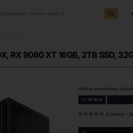
ite
k...
r:
t
Kontakt
X, RX 9060 XT 16GB, 2TB SSD, 3
Hitro in enostavno obroč
Od
55.93 €
Vaš mesečni
0 mnenj
•
N