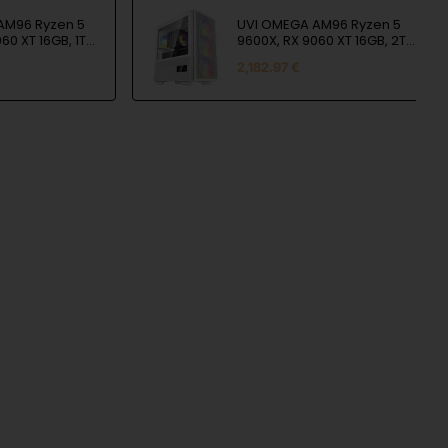
AM96 Ryzen 5
UVI OMEGA AM96 Ryzen 5
60 XT 16GB, 1TB
9600X, RX 9060 XT 16GB, 2TB
AM, 850W, OS,
SSD, 32GB RAM, 850W
2,182.97 €