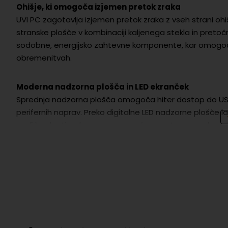
Ohišje, ki omogoča izjemen pretok zraka
UVI PC zagotavlja izjemen pretok zraka z vseh strani o
stranske plošče v kombinaciji kaljenega stekla in pretoč
sodobne, energijsko zahtevne komponente, kar omogoča o
obremenitvah.
Moderna nadzorna plošča in LED ekranček
Sprednja nadzorna plošča omogoča hiter dostop do USB
perifernih naprav. Preko digitalne LED nadzorne plošče
grafične kartice, kar vam omogoča enostaven nadzor d
Garancija in vračilo
Vsak nakup UVI PC je zajamčen z 2-letno garancijo na vs
estetskih poškodb, zlorab, udarov strele, programskih 
Povprečna zmogljivost v igrah (FPS – sličice na sek