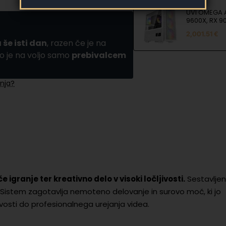
UVI OMEGA 
9600X, RX 90
SSD, 32GB R
2,001.51 €
bela
 še isti dan
, razen če je na
o je na voljo samo
prebivalcem
nja?
igranje ter kreativno delo v visoki ločljivosti.
Sestavljen
. Sistem zagotavlja nemoteno delovanje in surovo moč, ki jo
vosti do profesionalnega urejanja videa.