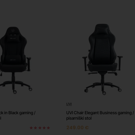
 – 111 FPS
 100 FPS
 sprememb v igrah ter posodobitev operacijskega sistema in gonilnikov na 
 dodatna programska oprema, zastareli ali napačni gonilniki, protivirusni pro
timizirane posodobitve s strani razvijalcev. Testiranja izvajamo pri sobni
eme v ozadju. Igre testiramo pri visokih grafičnih nastavitvah, z izkloplje
UVI
⭐️ Top
⭐️ 
/12t
ck in Black gaming /
UVI Chair Elegant Business gaming /
l
pisarniški stol
249.00 €