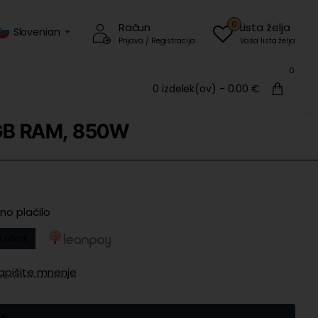
0
Račun
Lista želja
Slovenian
Prijava / Registracija
Vaša lista želja
0
0 izdelek(ov) - 0.00 €
2GB RAM, 850W
no plačilo
 obrok
apišite mnenje