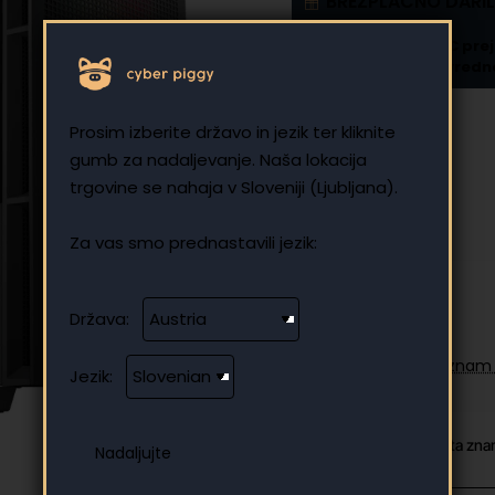
BREZPLAČNO DARI
🎁 Pri nakupu UVI PC pr
UVI XXL podlogo v vredno
1,789.32 €
Prosim izberite državo in jezik ter kliknite
gumb za nadaljevanje. Naša lokacija
Brez DDV: 1,789.32 €
trgovine se nahaja v Sloveniji (Ljubljana).
Za vas smo prednastavili jezik:
Država:
Dodajte na seznam 
Jezik:
Od iste kategorije
Ista zn
⭐️ Top