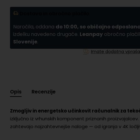
Dostava in obročno plačilo
Naročila, oddana
do 10:00, so običajno odposlana
izdelku navedeno drugače.
Leanpay
obročno plačil
Slovenije
.
Imate dodatna vpraša
Opis
Recenzije
Zmogljiv in energetsko učinkovit računalnik za tekoče 
izključno iz vrhunskih komponent priznanih proizvajalcev
zahtevajo najzahtevnejše naloge — od igranja v 4K ločlji