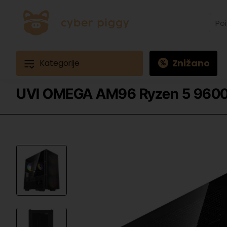
Poišč
izdele
Prime
Ques
3
Znižano
Kategorije
UVI OMEGA AM96 Ryzen 5 9600