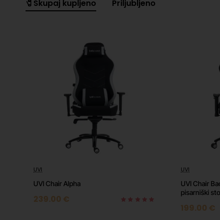
🧷Skupaj kupljeno
Priljubljeno
Black Myth Wukong: 1080p – 191 FPS / 1440p – 132 FPS / 4K
Fortnite: 1080p – 187 FPS / 1440p – 155 FPS / 4K – 125 FP
Cyberpunk 2077: 1080p – 203 FPS / 1440p – 131 FPS / 4K –
DOOM: 1080p – 261 FPS / 1440p – 217 FPS / 4K – 110 FPS
Meritve FPS (sličic na sekundo) lahko odstopajo zaradi vsakodnevnih
računanliku. Na rezultate vplivajo številni dejavniki, kot so nameščena
morebitna prisotnost virusov, nezdružljivost s tretjimi programi ali neop
temperaturi na sveže nameščenem sistemu , brez dodatno programske opr
ray tracingom in vklopljeno tehnologijo Frame Generation (DLSS, FSR).
Tehnične informacije
UVI
UVI
⭐️ Top
Procesor
AMD Ryzen 5 9600X 3,9/5,4GHz 6c
UVI Chair Alpha
UVI Chair Ba
Grafična
Radeon RX 9060 XT 16GB GDDR6
pisarniški sto
kartica
239.00 €
199.00 €
RAM
32GB (2x 16GB) 6000MT/s EXPO
Osnovna