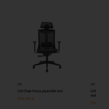
vašem
grami,
nim
UVI
UVI
Top
⭐️ Top
UVI Chair Focus pisarniški stol
UVI Chair He
stol
199.00 €
99.00 €