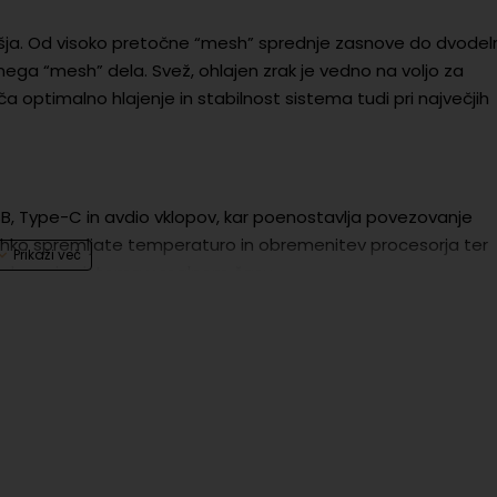
hišja. Od visoko pretočne “mesh” sprednje zasnove do dvodel
nega “mesh” dela. Svež, ohlajen zrak je vedno na voljo za
ptimalno hlajenje in stabilnost sistema tudi pri največjih
, Type-C in avdio vklopov, kar poenostavlja povezovanje
 lahko spremljate temperaturo in obremenitev procesorja ter
elovanja sistema v realnem času.
e komponente in računalnik kot celoto. Garancija ne krije
posegov ali fizičnih posegov v komponente
undo)