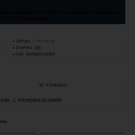
LO
ejmete brezplačno:
UVI PRIDE V2 mehanično tipkovnico in
sti 90 €!
Več o izdelku
.
Zaloga:
✅ Na zalogi
Znamka:
UVI
EAN:
0609851436831
V košarico
želja
Primerjajte ta izdelek
amka