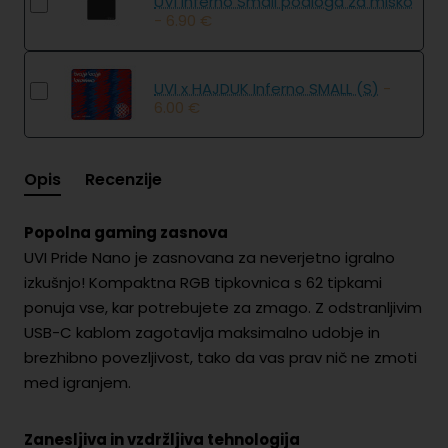
UVI Inferno Small podloga za miško
- 6.90 €
UVI x HAJDUK Inferno SMALL (S)
-
6.00 €
Opis
Recenzije
Popolna gaming zasnova
UVI Pride Nano je zasnovana za neverjetno igralno
izkušnjo! Kompaktna RGB tipkovnica s 62 tipkami
ponuja vse, kar potrebujete za zmago. Z odstranljivim
USB-C kablom zagotavlja maksimalno udobje in
brezhibno povezljivost, tako da vas prav nič ne zmoti
med igranjem.
Zanesljiva in vzdržljiva tehnologija