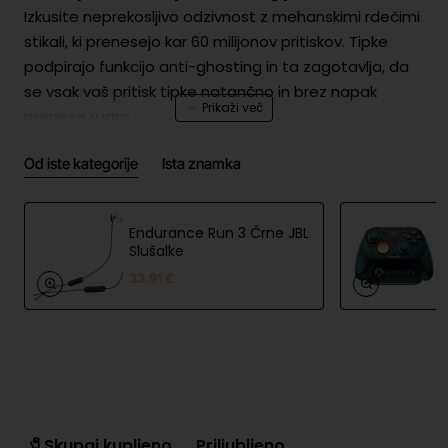
Izkusite neprekosljivo odzivnost z mehanskimi rdečimi
stikali, ki prenesejo kar 60 milijonov pritiskov. Tipke
podpirajo funkcijo anti-ghosting in ta zagotavlja, da
se vsak vaš pritisk tipke natančno in brez napak
prenese v igro.
Od iste kategorije
Ista znamka
Osupljiva RGB osvetlitev
Z 18 nastavljivimi svetlobnimi
učinki bo vaša tipkovnica zasijala v povsem novem
sijaju. Svetlobne efekte prilagodite z enostavnimi
Endurance Run 3 Črne JBL
kombinacijami tipk in ustvarite vzdušje, ki ustreza
Slušalke
vašemu stilu igranja.
33.91 €
Prilagodljiva višina za največje udobje
Nastavljive nogice omogočajo, da tipkovnico
dvignete na popolno višino za dolge ure igranja, brez
kompromisov pri udobju.
🧷Skupaj kupljeno
Priljubljeno