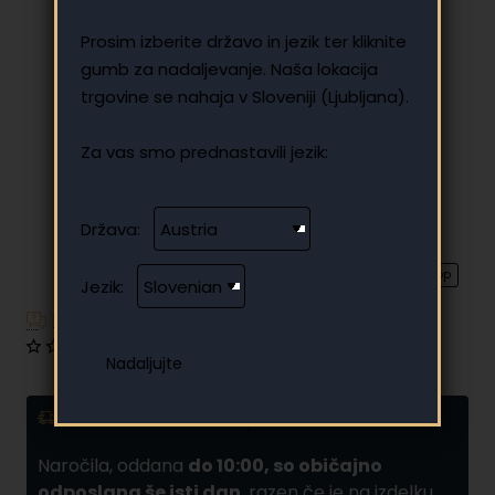
Prosim izberite državo in jezik ter kliknite
gumb za nadaljevanje. Naša lokacija
trgovine se nahaja v Sloveniji (Ljubljana).
Za vas smo prednastavili jezik:
Država:
⭐️ Top
Jezik:
Imate dodatna vprašanja?
0 mnenj
•
Napišite mnenje
Dostava in obročno plačilo
Naročila, oddana
do 10:00, so običajno
odposlana še isti dan
, razen če je na izdelku