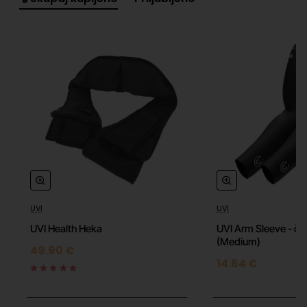
Lokalna ISO (SLO/CRO) razporeditev tipk
UVI Pride Nano je izdelana za naš trg, z ISO
razporedom tipk in tipkami za č, ž, š, ć in đ, kar
zagotavlja optimalno izkušnjo za slovenske in tudi
hrvaške uporabnike.
Ključne specifikacije:
•
ISO razporeditev tipk (SLO/CRO)
•
62 tipk (60 % velikost)
UVI
UVI
UVI Health Heka
UVI Arm Sleeve - čr
•
Mehanska rdeča stikala (60 milijonov pritiskov)
(Medium)
49.90 €
14.64 €
•
RGB osvetlitev z 18 načini