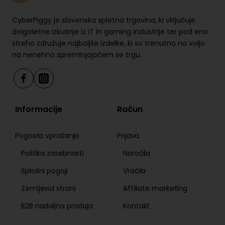
Varnostn
e slike
Odpri povezavo
CyberPiggy je slovenska spletna trgovina, ki vključuje
izdelkov
dolgoletne izkušnje iz IT in gaming industrije ter pod eno
streho združuje najboljše izdelke, ki so trenutno na voljo
na nenehno spreminjajočem se trgu.
Informacije
Račun
Pogosta vprašanja
Prijava
Politika zasebnosti
Naročila
Splošni pogoji
Vračila
Zemljevid strani
Affiliate marketing
B2B nadaljna prodaja
Kontakt