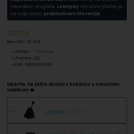
navedeno drugače.
Leanpay
obročno plačilo je
na voljo samo
prebivalcem Slovenije
.
32.70 €
Brez DDV: 32.70 €
Zaloga:
✅ Na zalogi
Znamka:
UVI
EAN:
0650311612760
Izberite, če želite dodati v košarico s trenutnim
izdelkom ❤️
UVI Sloth
- 17.90 €