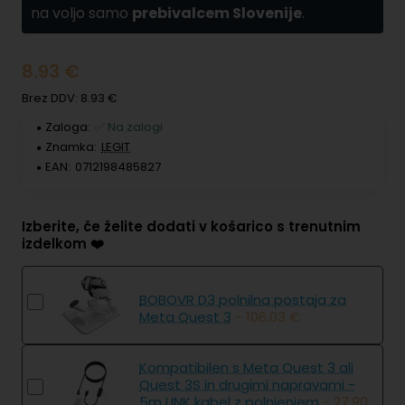
na voljo samo
prebivalcem Slovenije
.
8.93 €
Brez DDV: 8.93 €
Zaloga:
✅ Na zalogi
Znamka:
LEGIT
EAN:
0712198485827
Izberite, če želite dodati v košarico s trenutnim
izdelkom ❤️
BOBOVR D3 polnilna postaja za
Meta Quest 3
- 106.03 €
Kompatibilen s Meta Quest 3 ali
Quest 3S in drugimi napravami -
5m LINK kabel z polnjenjem
- 27.90