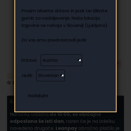
Prosim izberite državo in jezik ter kliknite
gumb za nadaljevanje. Naša lokacija
trgovine se nahaja v Sloveniji (Ljubljana).
Za vas smo prednastavili jezik:
Država:
🔥 HOT
Jezik:
Imate dodatna vprašanja?
0 mnenj
•
Napišite mnenje
Dostava in obročno plačilo
Naročila, oddana
do 10:00, so običajno
odposlana še isti dan
, razen če je na izdelku
navedeno drugače.
Leanpay
obročno plačilo je