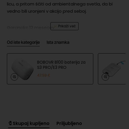
licu, a pritom ščiti od ambientalnega svetla, da bi
vedno bili uronjeni v akcijo pred seboj.
Garancija: 12 mesecev
Od iste kategorije
Ista znamka
Tehnične informacije
Garancija
1 leto
BOBOVR B100 baterija za
S3 PRO/E3 PRO
Varnost izdelka
47.59 €
Informacije
LEGIT d.o.o. | Brnčičeva ulica 13,
o
1231 Ljubljana, Slovenia |
proizvajalc
https://uvi.gg
u
EU
LEGIT d.o.o. | Brnčičeva ulica 13,
odgovorna
1231 Ljubljana, Slovenia |
oseba
https://uvi.gg
🧷Skupaj kupljeno
Priljubljeno