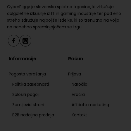
CyberPiggy je slovenska spletna trgovina, ki vključuje
dolgoletne izkušnje iz IT in gaming industrije ter pod eno
streho združuje najboljše izdelke, ki so trenutno na voljo
na nenehno spreminjajočem se trgu.
Informacije
Račun
Pogosta vprašanja
Prijava
Politika zasebnosti
Naročila
Splošni pogoji
Vračila
Zemljevid strani
Affiliate marketing
B2B nadaljna prodaja
Kontakt