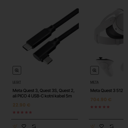
LEGIT
META
🔥 HOT
Meta Quest 3, Quest 3S, Quest 2,
Meta Quest
ali PICO 4 USB-C kotni kabel 5m
704.90 €
22.90 €