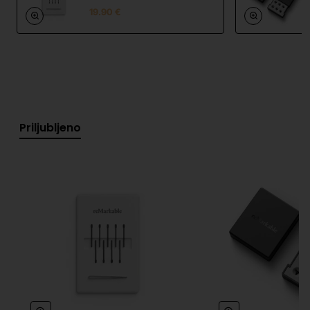
Marker in Marker Plus
brez motenj.
19.90 €
Vse na enem mestu
– Zapisi, seznami opravil,
PDF-ji, e-knjige in skice, organizirani in enostavno
dostopni.
Neomejeno zapisovanje in sinhronizacija v
oblaku
– Sinhronizirajte zapiske na vseh
napravah z naročnino Connect*.
Priljubljeno
Pretvorba rokopisa v digitalno besedilo
–
Hitro in enostavno spremenite rokopis v
digitalno besedilo.
Integracija z Google Drive, Dropbox in
OneDrive
– Povežite se z oblačnimi storitvami
za dostop do datotek kjerkoli.
Urejanje PDF-jev in dodajanje opomb
–
Enostavno označite in uredite PDF-je za boljšo
interaktivnost.
Chrome razširitev "Read on reMarkable"
–
Shranite dokumente, spletne strani in