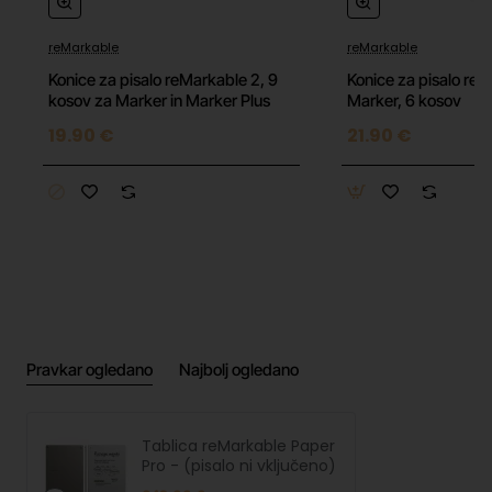
PowerPoint predstavitve za enostaven dostop.
Prenosna digitalna tabla
– Uporabite
reMarkable
reMarkable
reMarkable Paper Pro kot prenosno tablo za
Konice za pisalo reMarkable 2, 9
Konice za pisalo re
skiciranje, zapisovanje in vizualizacijo idej na
kosov za Marker in Marker Plus
Marker, 6 kosov
sestankih.
19.90 €
21.90 €
Vsebina paketa:
reMarkable Paper Pro papirnati tablični
računalnik
USB-C kabel
*Aktivirajte Connect na my.remarkable.com in
preizkusite brezplačno 100-dnevno različico. Odpoved
Pravkar ogledano
Najbolj ogledano
kadarkoli.
Tehnični podatki:
Tablica reMarkable Paper
Pro - (pisalo ni vključeno)