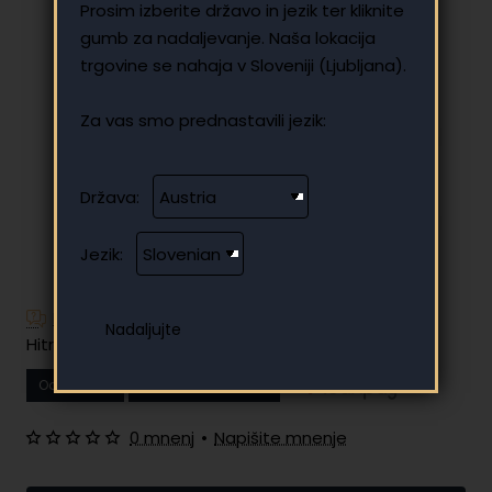
Prosim izberite državo in jezik ter kliknite
gumb za nadaljevanje. Naša lokacija
trgovine se nahaja v Sloveniji (Ljubljana).
Za vas smo prednastavili jezik:
Država:
Jezik:
Imate dodatna vprašanja?
Hitro in enostavno obročno plačilo
Od
17.25 €
Vaš mesečni obrok
0 mnenj
•
Napišite mnenje