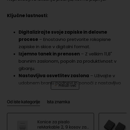
Ključne lastnosti:
Digitalizirajte svoje zapiske in delovne
procese
– Enostavno pretvorite rokopisne
zapiske in skice v digitalni format.
Izjemno tanek in prenosen
– Z velikim 11,8"
barvnim zaslonom, popoln za produktivnost v
gibanju.
Nastavljiva osvetlitev zaslona
– Uživajte v
udobnem branju podnevi in ponoči z nastavljivo
osvetlitvijo.
Občutek pisanja, kot na pravem papirju
–
Od iste kategorije
Ista znamka
Izjemno nizka zakasnitev zagotavlja občutek
resničnega pisanja.
Popolna osredotočenost brez motenj
– Brez
Konice za pisalo
obvestil, pojavnih oken ali družbenih omrežij,
reMarkable 2, 9 kosov za