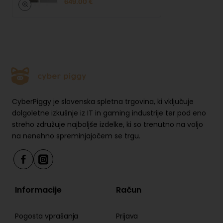
649.00 €
Vrsta izdelka:
E-ink tablični računalnik
Garancija proizvajalca:
1 leto (glejte spletno
stran proizvajalca za podrobnosti)
Velikost zaslona:
29,9 cm (11,8”)
Barvni zaslon:
Da
Fizična ločljivost:
2160 x 1620
Razmerje stranic:
4:3
Nivoji pritiska na pisalo:
4,096
CyberPiggy je slovenska spletna trgovina, ki vključuje
dolgoletne izkušnje iz IT in gaming industrije ter pod eno
Uporaba:
Digitalna beležka, E-podpis
streho združuje najboljše izdelke, ki so trenutno na voljo
Polnjenje:
Polnilna baterija
na nenehno spreminjajočem se trgu.
Družina procesorja:
ARM
Vrsta RAM-a:
LPDDR4
RAM:
2 GB
Informacije
Račun
Notranji pomnilnik:
64 GB
Brezžična povezava:
WLAN
Pogosta vprašanja
Prijava