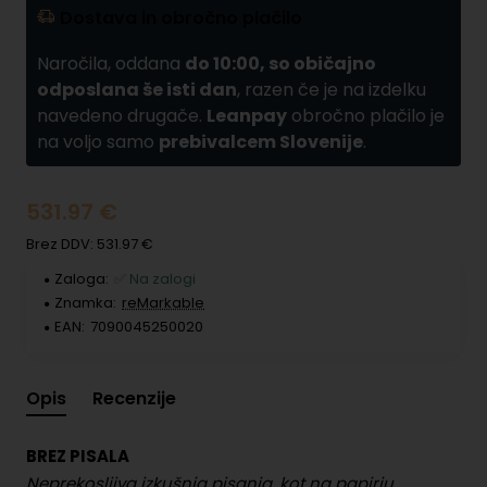
Dostava in obročno plačilo
Naročila, oddana
do 10:00, so običajno
odposlana še isti dan
, razen če je na izdelku
navedeno drugače.
Leanpay
obročno plačilo je
na voljo samo
prebivalcem Slovenije
.
531.97 €
Brez DDV: 531.97 €
Zaloga:
✅ Na zalogi
Znamka:
reMarkable
EAN:
7090045250020
Opis
Recenzije
BREZ PISALA
Neprekosljiva izkušnja pisanja, kot na papirju.