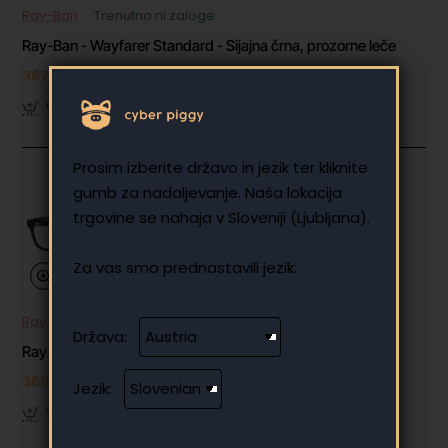
Ray-Ban
Trenutno ni zaloge
Ray-Ban - Wayfarer Standard - Sijajna črna, prozorne leče
367.90 €
V košarico
Prosim izberite državo in jezik ter kliknite
gumb za nadaljevanje. Naša lokacija
trgovine se nahaja v Sloveniji (Ljubljana).
Za vas smo prednastavili jezik:
Ray-Ban
Trenutno ni zaloge
Država:
Ray-Ban - Wayfarer Standard - Sijajna črna, prozorne leče
369.90 €
Jezik:
V košarico