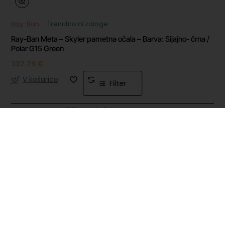
Ray-Ban
Trenutno ni zaloge
Ray-Ban Meta – Skyler pametna očala – Barva: Sijajno- črna /
Polar G15 Green
327.79 €
V košarico
Filter
Prišli ste do konca seznama.
Najbolj ogledano
Steam predplačniška
kartica 10 EUR - EU