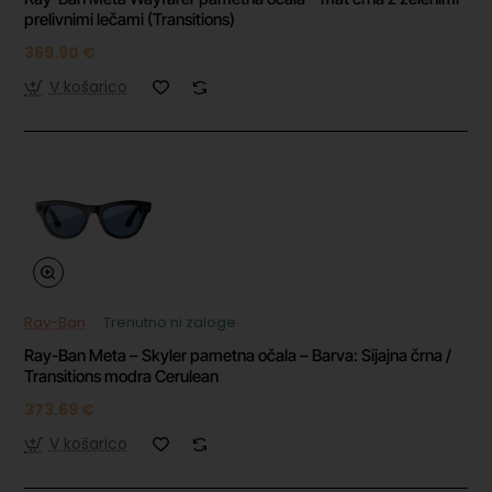
prelivnimi lečami (Transitions)
369.90 €
V košarico
Ray-Ban
Trenutno ni zaloge
Ray-Ban Meta – Skyler pametna očala – Barva: Sijajna črna /
Transitions modra Cerulean
373.69 €
V košarico