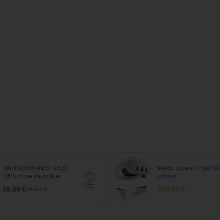
JBL ENDURANCE RACE
Meta Quest 3 512 GB VR
TWS črne slušalke
očala
58.99 €
76.30 €
704.90 €