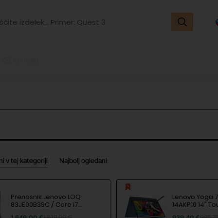
ite
k...
r:
t
Kontakt
i v tej kategoriji
Najbolj ogledani
Prenosnik Lenovo LOQ
Lenovo Yoga 7 
83JE00B3SC / Core i7
14AKP10 14" T
13650HX, 32GB, 1TB SSD,
Ryzen AI 5 340
1,649.00 €
1,829.00 €
939.40 €
995.7