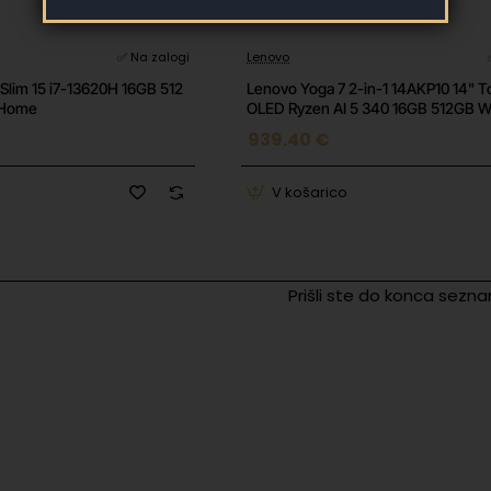
-6%
✅ Na zalogi
Lenovo
Slim 15 i7-13620H 16GB 512
Lenovo Yoga 7 2-in-1 14AKP10 14" 
 Home
OLED Ryzen AI 5 340 16GB 512GB W
Pro
939.40 €
699.99 €
995.76 €
V košarico
Prišli ste do konca sezn