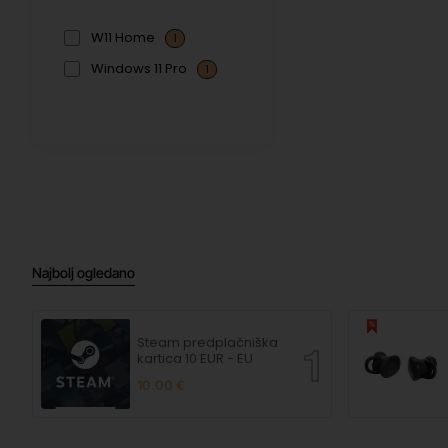
W11 Home
1
Windows 11 Pro
1
Najbolj ogledano
Steam predplačniška
kartica 10 EUR - EU
10.00 €