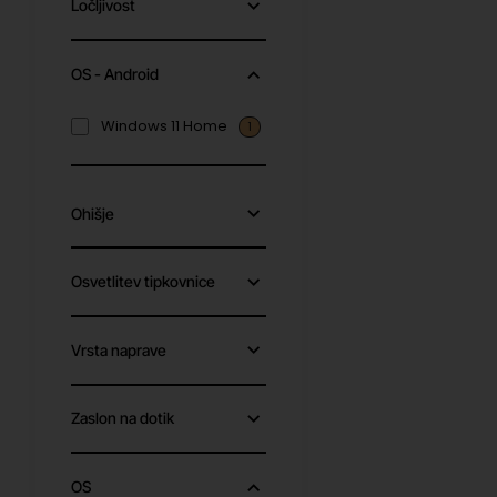
Ločljivost
OS - Android
Windows 11 Home
1
Ohišje
Osvetlitev tipkovnice
Vrsta naprave
Zaslon na dotik
OS