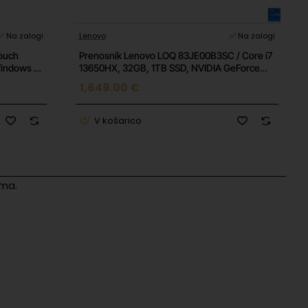
-10%
✅ Na zalogi
Lenovo
✅ Na zalogi
Touch
Prenosnik Lenovo LOQ 83JE00B3SC / Core i7
indows 11
13650HX, 32GB, 1TB SSD, NVIDIA GeForce
RTX 5070, 15,6" FHD 144Hz IPS, Windows 11
1,649.00 €
1,829.00 €
Home
V košarico
ama.