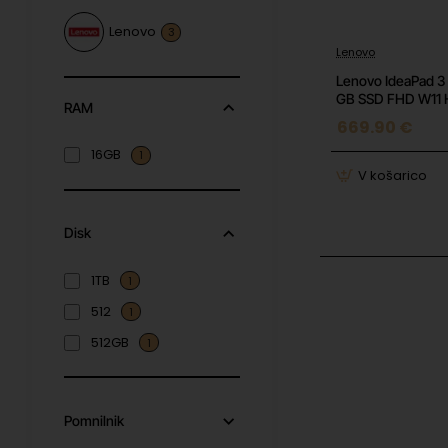
Lenovo
3
-4%
Lenovo
Lenovo IdeaPad 3 
GB SSD FHD W11
RAM
669.90 €
16GB
1
V košarico
Disk
1TB
1
512
1
512GB
1
Pomnilnik