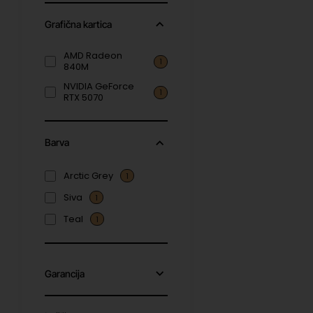
Grafična kartica
AMD Radeon
1
840M
NVIDIA GeForce
1
RTX 5070
Barva
Arctic Grey
1
Siva
1
Teal
1
Garancija