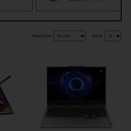
o
Razvrsti po
Prikaži