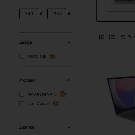
€
€
Pri
Zaloga
Na zalogi
3
Procesor
AMD Ryzen AI 5
1
Intel Core i7
2
Znamke