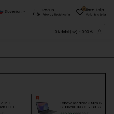
0
Račun
Lista želja
Slovenian
Prijava / Registracija
Vaša lista želja
0
0 izdelek(ov) - 0.00 €
2-in-1
Lenovo IdeaPad 3 Slim 15
ouch OLED
i7-13620H 16GB 512 GB SSD
 16GB 512GB
FHD W11 Home
6 €
669.90 €
699.99 €