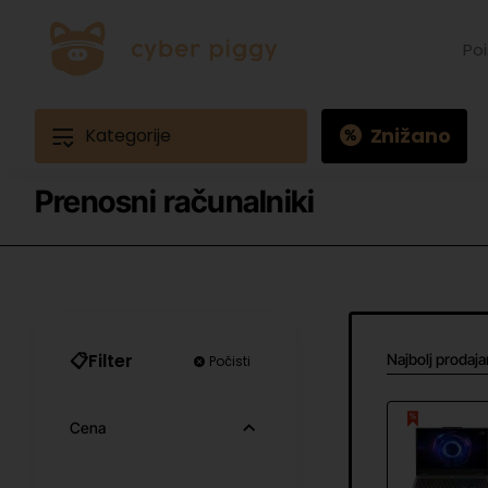
Poišč
izdele
Prime
Ques
3
Znižano
Kategorije
Prenosni računalniki
📋Filter
Najbolj prodajan
Počisti
Cena