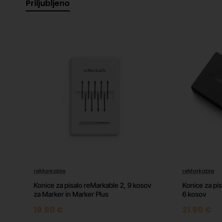
Priljubljeno
Vrsta izdelka:
Pero (stylus)
Garancija proizvajalca:
1 leto (glejte spletno stran p
Ravni pritiska peresa:
4.096
Polnjenje:
Da
Združljive naprave:
reMarkable Paper Pro
Brezžično polnjenje:
Da
Barva:
Siva
reMarkable
reMarkable
Različica za:
Evropo
Konice za pisalo reMarkable 2, 9 kosov
Konice za pi
za Marker in Marker Plus
6 kosov
19.90 €
21.90 €
Tehnične informacije