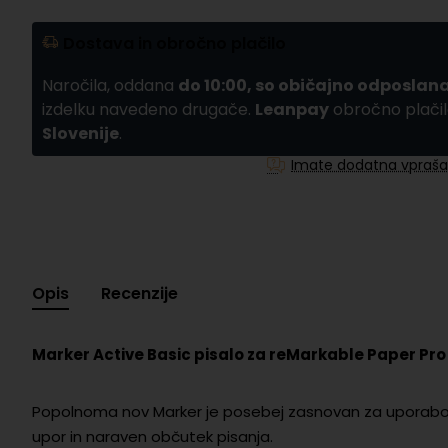
Dostava in obročno plačilo
Naročila, oddana
do 10:00, so običajno odposlana
izdelku navedeno drugače.
Leanpay
obročno plačil
Slovenije
.
Imate dodatna vpraša
Opis
Recenzije
Marker Active Basic pisalo za reMarkable Paper Pro
Popolnoma nov Marker je posebej zasnovan za uporabo z
upor in naraven občutek pisanja.