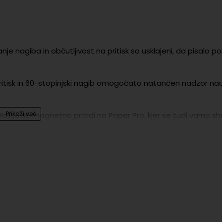
e nagiba in občutljivost na pritisk so usklajeni, da pisalo p
ritisk in 60-stopinjski nagib omogočata natančen nadzor na
osto se magnetno pritrdi na Paper Pro, kjer se tudi varno sh
m peresom, svinčnikom, kaligrafskim peresom ali čopičem.
ih konic v priročni škatlici.
rat dlje kot konice za reMarkable 2.
deluje z drugimi reMarkable napravami!