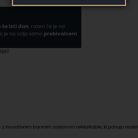
 še isti dan
, razen če je na
o je na voljo samo
prebivalcem
nja?
 inovativnim barvnim zaslonom reMarkable, ki ponuja realis