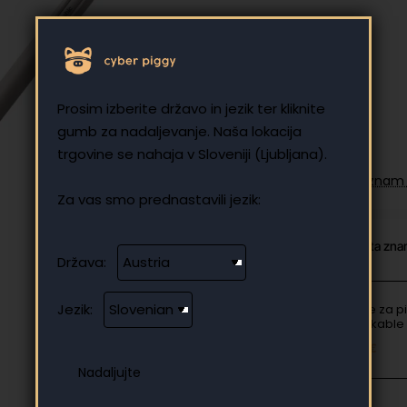
Brez DDV: 87.70 €
Prosim izberite državo in jezik ter kliknite
gumb za nadaljevanje. Naša lokacija
trgovine se nahaja v Sloveniji (Ljubljana).
Dodajte na seznam 
Za vas smo prednastavili jezik:
Od iste kategorije
Ista zn
Država:
Jezik:
Konice za p
reMarkable 
Marker in Ma
19.90 €