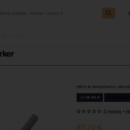
ite
k...
r:
t
Kontakt
rker
Hitro in enostavno obroč
Od
19.40 €
Vaš mesečni
0 mnenj
•
N
87.70 €