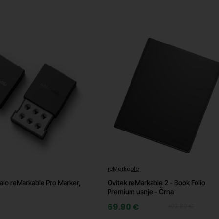
roizvajalca za podrobnosti)
-36%
reMarkable
salo reMarkable Pro Marker,
Ovitek reMarkable 2 - Book Folio
Premium usnje - Črna
69.90 €
109.80 €