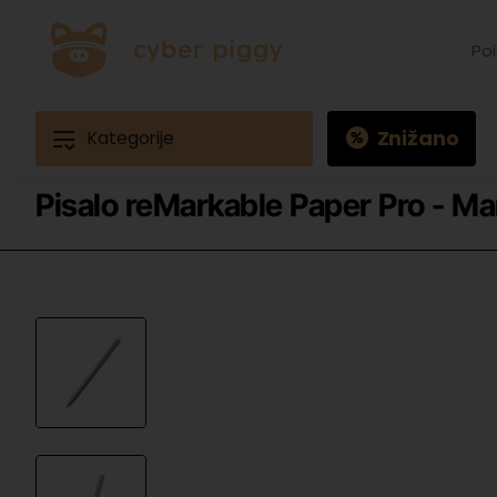
Poišč
izdele
Prime
Ques
3
Znižano
Kategorije
Pisalo reMarkable Paper Pro - Ma