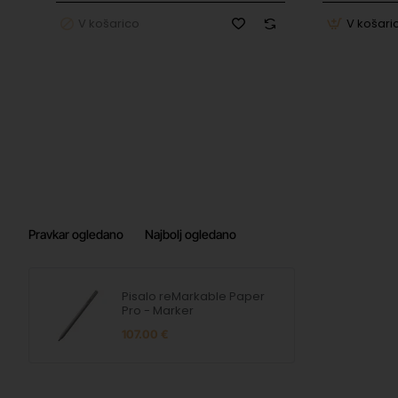
Garancija
V košarico
V košari
Varnost izdelka
Informacije o proizvajalcu
reMarkable AS | Fridtjo
EU odgovorna oseba
reMarkable AS | Fridtjo
Pravkar ogledano
Najbolj ogledano
Pisalo reMarkable Paper
Pro - Marker
107.00 €