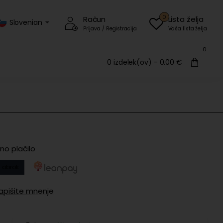
0
Račun
Lista želja
Slovenian
Prijava / Registracija
Vaša lista želja
0
0 izdelek(ov) - 0.00 €
no plačilo
 obrok
apišite mnenje