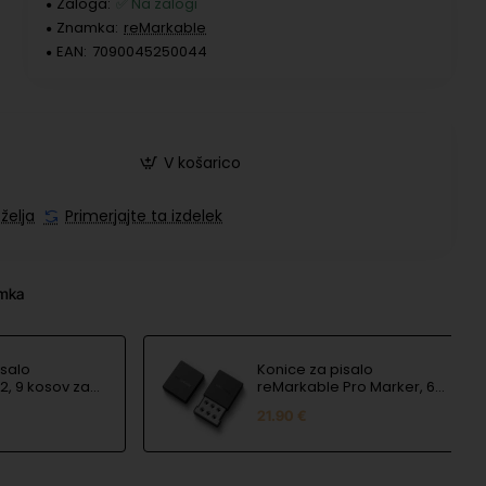
Zaloga:
✅ Na zalogi
Znamka:
reMarkable
EAN:
7090045250044
V košarico
želja
Primerjajte ta izdelek
amka
isalo
Konice za pisalo
2, 9 kosov za
reMarkable Pro Marker, 6
rker Plus
kosov
21.90 €