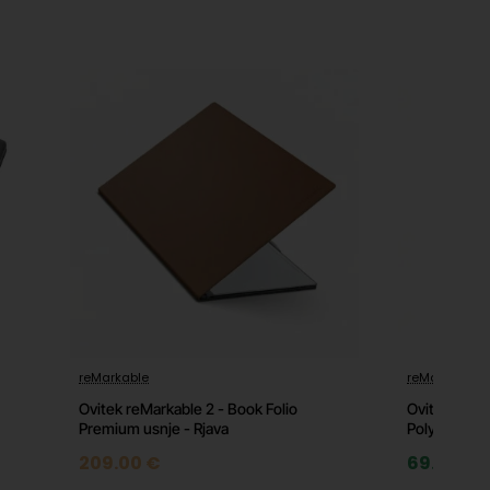
-33%
reMarkable
reMarkable
Ovitek reMarkable 2 - Book Folio
Ovitek reMa
Premium usnje - Rjava
Polymer wea
209.00 €
69.90 €