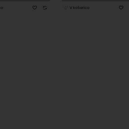
1 leto
co
V košarico
f Nansens vei 12, 0369 Oslo Norway |
team@remarkable.com
f Nansens vei 12, 0369 Oslo Norway |
team@remarkable.com