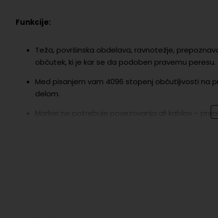
Funkcije:
Teža, površinska obdelava, ravnotežje, prepoznavanj
občutek, ki je kar se da podoben pravemu peresu.
Med pisanjem vam 4096 stopenj občutljivosti na p
delom.
Marker ne potrebuje povezovanja ali kablov – prepr
in polni.
Od pisala do čopiča – preklapljajte med kroglični
Enostavna menjava – Marker vključuje šest nadomestn
Bolj trajnosten – nove ogljikove konice zdržijo dvak
Opomba:
Združljivo samo z reMarkable Paper Pro – ne 