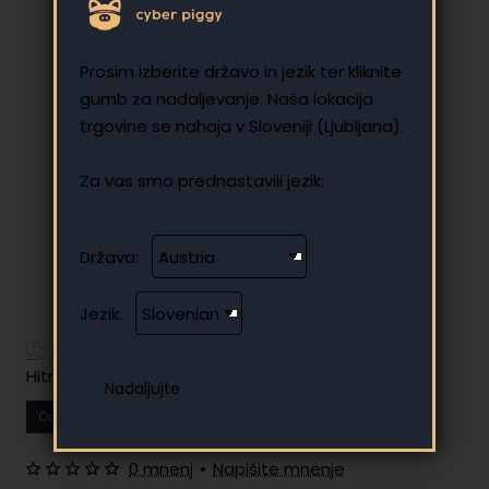
Prosim izberite državo in jezik ter kliknite
gumb za nadaljevanje. Naša lokacija
trgovine se nahaja v Sloveniji (Ljubljana).
Za vas smo prednastavili jezik:
Država:
Jezik:
Imate dodatna vprašanja?
Hitro in enostavno obročno plačilo
Od
54.52 €
Vaš mesečni obrok
0 mnenj
•
Napišite mnenje