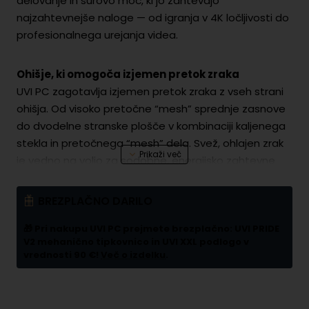
delovanje in surovo moč, ki jo zahtevajo
najzahtevnejše naloge — od igranja v 4K ločljivosti do
profesionalnega urejanja videa.
Ohišje, ki omogoča izjemen pretok zraka
UVI PC zagotavlja izjemen pretok zraka z vseh strani
ohišja. Od visoko pretočne “mesh” sprednje zasnove
do dvodelne stranske plošče v kombinaciji kaljenega
stekla in pretočnega “mesh” dela. Svež, ohlajen zrak
je vedno na voljo za sodobne, energijsko zahtevne
komponente, kar omogoča optimalno hlajenje in
stabilnost sistema tudi pri največjih obremenitvah.
BREZPLAČNO DARILO
🎁 Pri nakupu UVI PC prejmete brezplačno:
UVI PRIDE
Moderna nadzorna plošča in LED ekranček
V2 mehanično tipkovnico in UVI XXL podlogo v
Sprednja nadzorna plošča omogoča hiter dostop do
vrednosti 90 €!
Več o izdelku
.
USB, Type-C in avdio vklopov, kar poenostavlja
povezovanje perifernih naprav. Preko digitalne LED
nadzorne plošče lahko spremljate temperaturo in