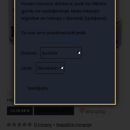
Prosim izberite državo in jezik ter kliknite
gumb za nadaljevanje. Naša lokacija
trgovine se nahaja v Sloveniji (Ljubljana).
Za vas smo prednastavili jezik:
Država:
Jezik:
Imate dodatna vprašanja?
Hitro in enostavno obročno plačilo
Od
13.29 €
Vaš mesečni obrok
0 mnenj
•
Napišite mnenje