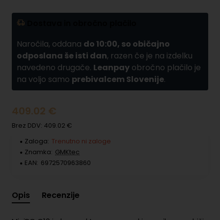
Dostava in obročno plačilo
Naročila, oddana
do 10:00, so običajno
odposlana še isti dan
, razen če je na izdelku
navedeno drugače.
Leanpay
obročno plačilo je
na voljo samo
prebivalcem Slovenije
.
409.02 €
Brez DDV: 409.02 €
Zaloga:
Trenutno ni zaloge
Znamka:
GMKtec
EAN:
6972570963860
Opis
Recenzije