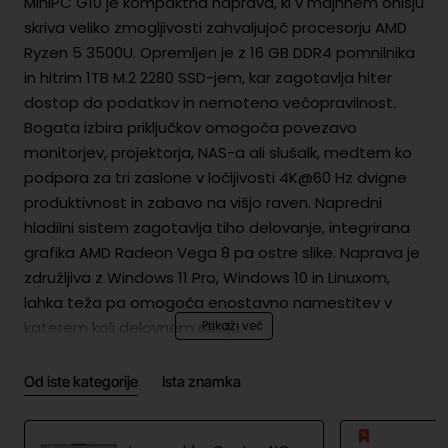
MiniPC G10 je kompaktna naprava, ki v majhnem ohišju
skriva veliko zmogljivosti zahvaljujoč procesorju AMD
Ryzen 5 3500U. Opremljen je z 16 GB DDR4 pomnilnika
in hitrim 1TB M.2 2280 SSD-jem, kar zagotavlja hiter
dostop do podatkov in nemoteno večopravilnost.
Bogata izbira priključkov omogoča povezavo
monitorjev, projektorja, NAS-a ali slušalk, medtem ko
podpora za tri zaslone v ločljivosti 4K@60 Hz dvigne
produktivnost in zabavo na višjo raven. Napredni
hladilni sistem zagotavlja tiho delovanje, integrirana
grafika AMD Radeon Vega 8 pa ostre slike. Naprava je
združljiva z Windows 11 Pro, Windows 10 in Linuxom,
lahka teža pa omogoča enostavno namestitev v
katerem koli delovnem okolju.
Od iste kategorije
Ista znamka
Zmogljivost v kompaktni obliki
V jedru naprave je varčen procesor AMD Ryzen 5
3500U s štirimi jedri in osmimi nizi, s turbo hitrostjo do