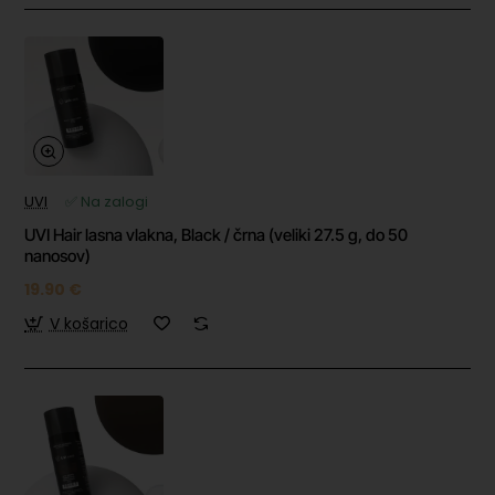
UVI
✅ Na zalogi
UVI Hair lasna vlakna, Black / črna (veliki 27.5 g, do 50
nanosov)
19.90 €
V košarico