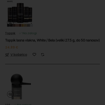
Toppik
✅ Na zalogi
Toppik lasna vlakna, White / Bela (veliki 27.5 g, do 50 nanosov)
24.89 €
V košarico
UVI
✅ Na zalogi