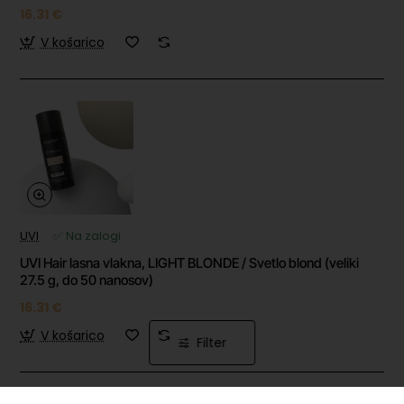
16.31 €
V košarico
UVI
✅ Na zalogi
UVI Hair lasna vlakna, LIGHT BLONDE / Svetlo blond (veliki
27.5 g, do 50 nanosov)
16.31 €
V košarico
Filter