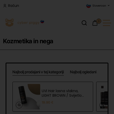
Račun
Slovenian
0
Kozmetika in nega
Najbolj prodajani v tej kategoriji
Najbolj ogledani
UVI Hair lasna vlakna,
LIGHT BROWN / Svijetlo
smeđa (veliki 27.5 g, do
19.90 €
50 nanosov)