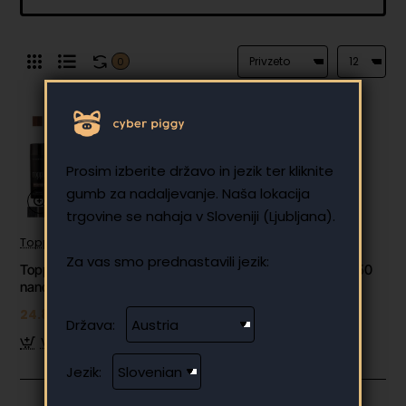
0
Prosim izberite državo in jezik ter kliknite
gumb za nadaljevanje. Naša lokacija
trgovine se nahaja v Sloveniji (Ljubljana).
Toppik
✅ Na zalogi
Za vas smo prednastavili jezik:
Toppik lasna vlakna, Auburn / rdečkasta (veliki 27.5 g, do 50
nanosov)
24.89 €
Država:
V košarico
Jezik: