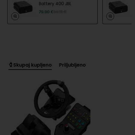
volan za kmečka opravila v igri, kot je zagon in
Battery 400 JBL
upravljanje motorne žage.
79.90 €
84.78 €
Vse je tukaj in vse za čim bolj pristno kmetijsko
avanturo. Posodobljen komplet z inženirskimi
izboljšavami, ki upoštevajo povratne informacije
skupnosti, je več kot pripravljen na zahtevno življenje
na kmetiji.
🧷Skupaj kupljeno
Priljubljeno
Garancija: 24 mesecev