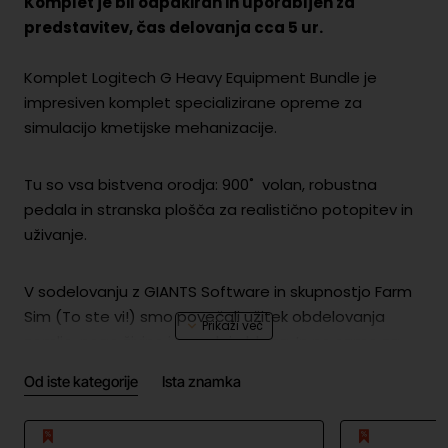
Komplet je bil odpakiran in uporabljen za
predstavitev, čas delovanja cca 5 ur.
Komplet Logitech G Heavy Equipment Bundle je
impresiven komplet specializirane opreme za
simulacijo kmetijske mehanizacije.
Tu so vsa bistvena orodja: 900˚ volan, robustna
pedala in stranska plošča za realistično potopitev in
uživanje.
V sodelovanju z GIANTS Software in skupnostjo Farm
Sim (To ste vi!) smo povečali užitek obdelovanja
zemlje, nege živine in prodaje blaga. In ne samo za
stroje!
Od iste kategorije
Ista znamka
Umažite si roke s palicami in gumbi, ki so vgrajeni v