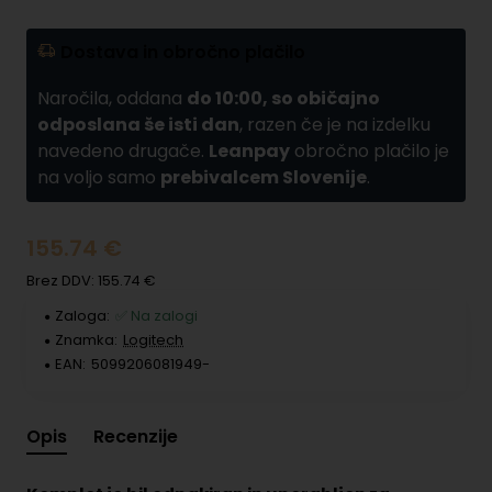
Dostava in obročno plačilo
Naročila, oddana
do 10:00, so običajno
odposlana še isti dan
, razen če je na izdelku
navedeno drugače.
Leanpay
obročno plačilo je
na voljo samo
prebivalcem Slovenije
.
155.74 €
Brez DDV: 155.74 €
Zaloga:
✅ Na zalogi
Znamka:
Logitech
EAN:
5099206081949-
Opis
Recenzije