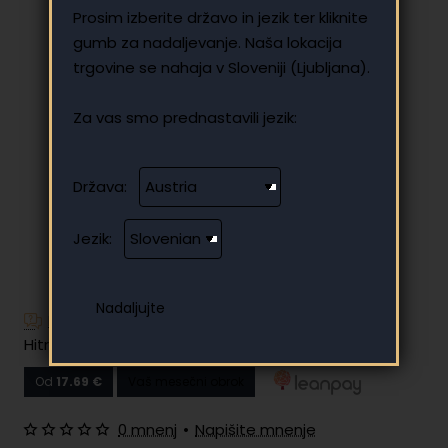
Prosim izberite državo in jezik ter kliknite
gumb za nadaljevanje. Naša lokacija
trgovine se nahaja v Sloveniji (Ljubljana).
Za vas smo prednastavili jezik:
Država:
Jezik:
Imate dodatna vprašanja?
Hitro in enostavno obročno plačilo
Od
17.69 €
Vaš mesečni obrok
0 mnenj
•
Napišite mnenje