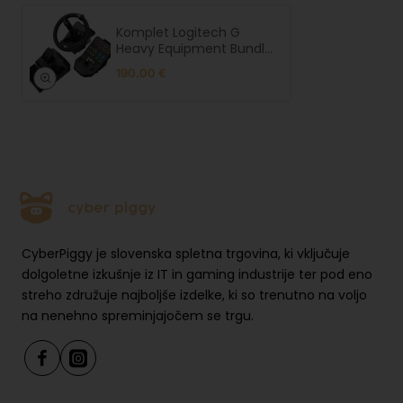
Komplet Logitech G
Heavy Equipment Bundle
(kontroler za Farming
190.00 €
Simulator) - uporabljen
za 5 ur
CyberPiggy je slovenska spletna trgovina, ki vključuje
dolgoletne izkušnje iz IT in gaming industrije ter pod eno
streho združuje najboljše izdelke, ki so trenutno na voljo
na nenehno spreminjajočem se trgu.