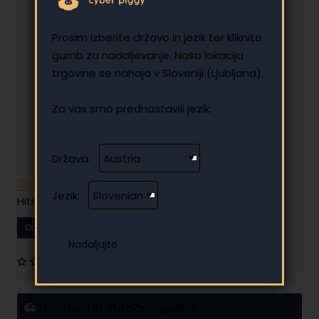
Prosim izberite državo in jezik ter kliknite
gumb za nadaljevanje. Naša lokacija
trgovine se nahaja v Sloveniji (Ljubljana).
Za vas smo prednastavili jezik:
Država:
Imate dodatna vprašanja?
Jezik:
Hitro in enostavno obročno plačilo
Od
12.27 €
Vaš mesečni obrok
0 mnenj
•
Napišite mnenje
Dostava in obročno plačilo