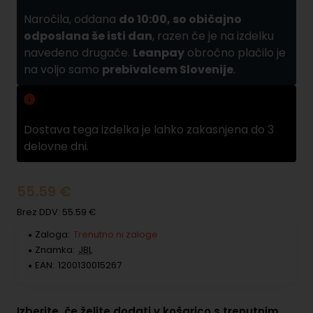
Naročila, oddana
do 10:00, so običajno
odposlana še isti dan
, razen če je na izdelku
navedeno drugače.
Leanpay
obročno plačilo je
na voljo samo
prebivalcem Slovenije
.
Zamuda pri dobavi
Dostava tega izdelka je lahko zakasnjena do 3
delovne dni.
55.59 €
Brez DDV: 55.59 €
Zaloga:
Trenutno ni zaloge
Znamka:
JBL
EAN:
1200130015267
Izberite, če želite dodati v košarico s trenutnim