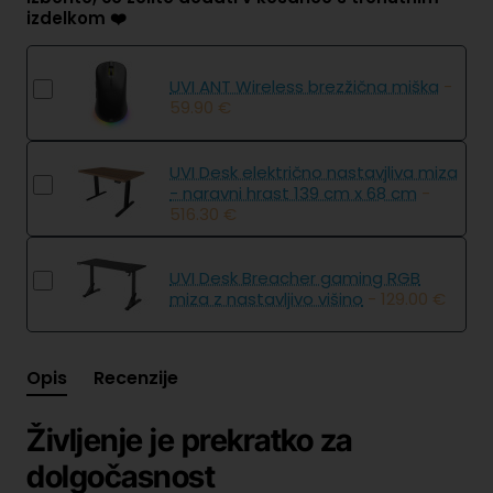
izdelkom ❤️
UVI ANT Wireless brezžična miška
-
59.90 €
UVI Desk električno nastavjliva miza
- naravni hrast 139 cm x 68 cm
-
516.30 €
UVI Desk Breacher gaming RGB
miza z nastavljivo višino
- 129.00 €
Opis
Recenzije
Življenje je prekratko za
dolgočasnost