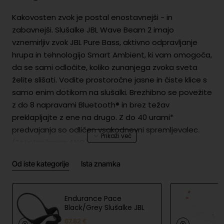
Kakovosten zvok je postal enostavnejši - in
zabavnejši. Slušalke JBL Wave Beam 2 imajo
vznemirljiv zvok JBL Pure Bass, aktivno odpravljanje
hrupa in tehnologijo Smart Ambient, ki vam omogoča,
da se sami odločite, koliko zunanjega zvoka sveta
želite slišati. Vodite prostoročne jasne in čiste klice s
samo enim dotikom na slušalki. Brezhibno se povežite
z do 8 napravami Bluetooth® in brez težav
preklapljajte z ene na drugo. Z do 40 urami*
predvajanja so odličen vsakodnevni spremljevalec.
(*z izklopljenim ANC)
Od iste kategorije
Ista znamka
Varnost izdelka
Bat
Endurance Pace
Lithium-ion button cell|3.85V|3.85V,
erij
Black/Grey Slušalke JBL
50mAh|0.1925Wh|Priložen USB kabel:
a in
Da|Priložen polnilec: Ne|PD USB: Ne|Min.
67.82 €