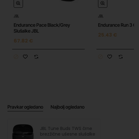
JBL
JBL
Endurance Pace Black/Grey
Endurance Run 3 C 
Slušalke JBL
25.43 €
67.82 €
Pravkar ogledano
Najbolj ogledano
JBL Tune Buds TWS črne
brezžične ušesne slušalke