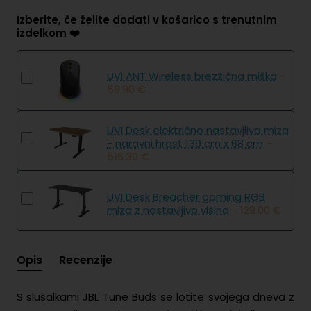
Izberite, če želite dodati v košarico s trenutnim
izdelkom ❤️
UVI ANT Wireless brezžična miška
-
59.90 €
UVI Desk električno nastavjliva miza
- naravni hrast 139 cm x 68 cm
-
516.30 €
UVI Desk Breacher gaming RGB
miza z nastavljivo višino
- 129.00 €
Opis
Recenzije
S slušalkami JBL Tune Buds se lotite svojega dneva z