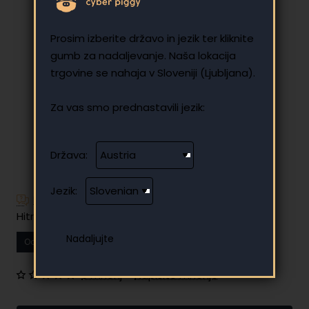
Prosim izberite državo in jezik ter kliknite
gumb za nadaljevanje. Naša lokacija
trgovine se nahaja v Sloveniji (Ljubljana).
Za vas smo prednastavili jezik:
Država:
Jezik:
Imate dodatna vprašanja?
Hitro in enostavno obročno plačilo
Od
15.38 €
Vaš mesečni obrok
0 mnenj
•
Napišite mnenje