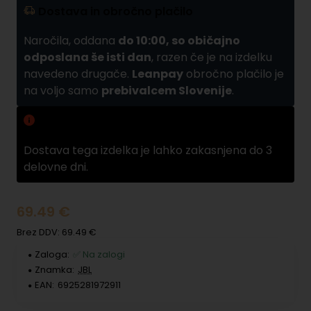
Dostava in obročno plačilo
Naročila, oddana
do 10:00, so običajno
odposlana še isti dan
, razen če je na izdelku
navedeno drugače.
Leanpay
obročno plačilo je
na voljo samo
prebivalcem Slovenije
.
Zamuda pri dobavi
Dostava tega izdelka je lahko zakasnjena do 3
delovne dni.
69.49 €
Brez DDV: 69.49 €
Zaloga:
✅ Na zalogi
Znamka:
JBL
EAN:
6925281972911