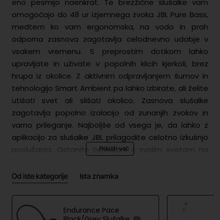
eno pesmijo naenkrat. Te brezžične slušalke vam
omogočajo do 48 ur izjemnega zvoka JBL Pure Bass,
medtem ko vam ergonomska, na vodo in prah
odporna zasnova zagotavlja celodnevno udobje v
vsakem vremenu. S preprostim dotikom lahko
upravljate in uživate v popolnih klicih kjerkoli, brez
hrupa iz okolice. Z aktivnim odpravljanjem šumov in
tehnologijo Smart Ambient pa lahko izbirate, ali želite
utišati svet ali slišati okolico. Zasnova slušalke
zagotavlja popolno izolacijo od zunanjih zvokov in
varno prileganje. Najboljše od vsega je, da lahko z
aplikacijo za slušalke JBL prilagodite celotno izkušnjo
poslušanja. Ostanite povezani s svojim svetom na
svoj način.
Od iste kategorije
Ista znamka
Varnost izdelka
Endurance Pace
Bat
Lithium-ion Polymer |3.85V|3.85V,
Black/Grey Slušalke JBL