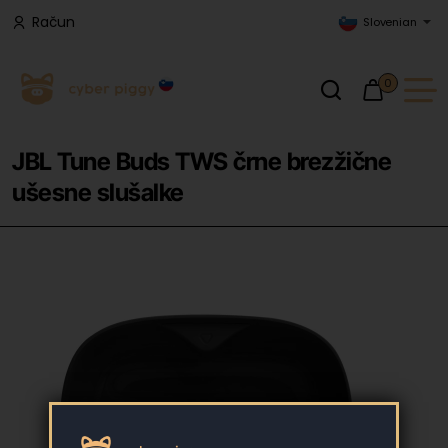
Račun
Slovenian
0
JBL Tune Buds TWS črne brezžične
ušesne slušalke