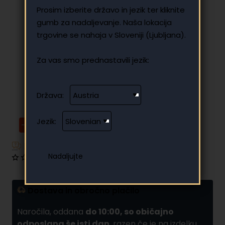
Prosim izberite državo in jezik ter kliknite
gumb za nadaljevanje. Naša lokacija
trgovine se nahaja v Sloveniji (Ljubljana).
Za vas smo prednastavili jezik:
Država:
Jezik:
-21%
Imate dodatna vprašanja?
0 mnenj
•
Napišite mnenje
Dostava in obročno plačilo
Naročila, oddana
do 10:00, so običajno
odposlana še isti dan
, razen če je na izdelku