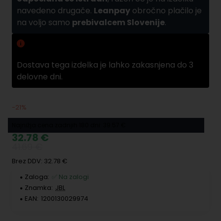
navedeno drugače.
Leanpay
obročno plačilo je
na voljo samo
prebivalcem Slovenije
.
Zamuda pri dobavi
Dostava tega izdelka je lahko zakasnjena do 3
delovne dni.
-21%
Najnižja cena zadnjih 180 dni: 39.57 €
32.78 €
41.69 €
Brez DDV: 32.78 €
Zaloga:
✅ Na zalogi
Znamka:
JBL
EAN:
1200130029974