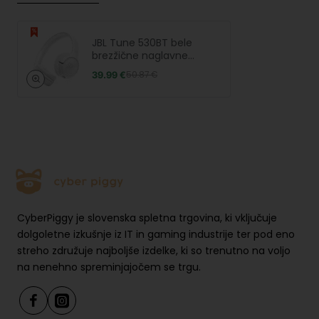
JBL Tune 530BT bele
brezžične naglavne
slušalke
39.99 €
50.87 €
CyberPiggy je slovenska spletna trgovina, ki vključuje
dolgoletne izkušnje iz IT in gaming industrije ter pod eno
streho združuje najboljše izdelke, ki so trenutno na voljo
na nenehno spreminjajočem se trgu.