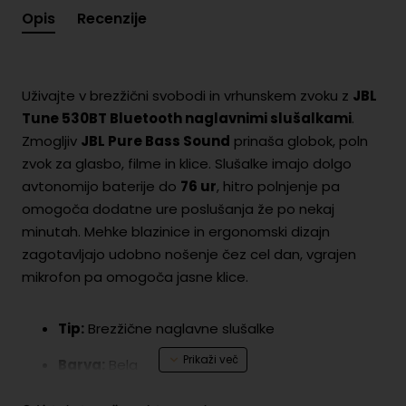
Opis
Recenzije
Uživajte v brezžični svobodi in vrhunskem zvoku z
JBL
Tune 530BT Bluetooth naglavnimi slušalkami
.
Zmogljiv
JBL Pure Bass Sound
prinaša globok, poln
zvok za glasbo, filme in klice. Slušalke imajo dolgo
avtonomijo baterije do
76 ur
, hitro polnjenje pa
omogoča dodatne ure poslušanja že po nekaj
minutah. Mehke blazinice in ergonomski dizajn
zagotavljajo udobno nošenje čez cel dan, vgrajen
mikrofon pa omogoča jasne klice.
Tip:
Brezžične naglavne slušalke
Barva:
Bela
Zvok:
JBL Pure Bass Sound