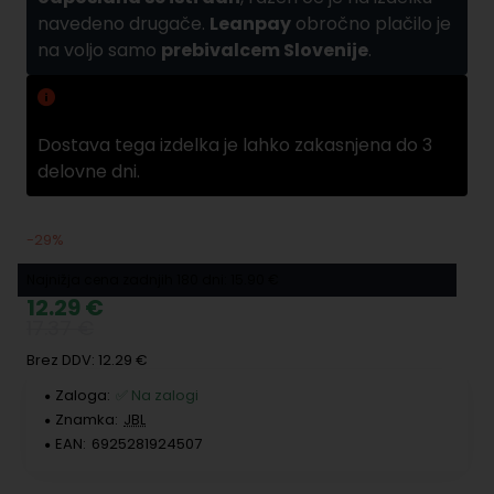
navedeno drugače.
Leanpay
obročno plačilo je
na voljo samo
prebivalcem Slovenije
.
Zamuda pri dobavi
Dostava tega izdelka je lahko zakasnjena do 3
delovne dni.
-29%
Najnižja cena zadnjih 180 dni: 15.90 €
12.29 €
17.37 €
Brez DDV: 12.29 €
Zaloga:
✅ Na zalogi
Znamka:
JBL
EAN:
6925281924507