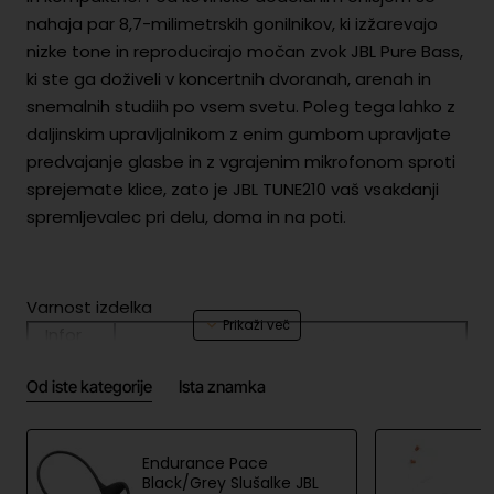
nahaja par 8,7-milimetrskih gonilnikov, ki izžarevajo
nizke tone in reproducirajo močan zvok JBL Pure Bass,
ki ste ga doživeli v koncertnih dvoranah, arenah in
snemalnih studiih po vsem svetu. Poleg tega lahko z
daljinskim upravljalnikom z enim gumbom upravljate
predvajanje glasbe in z vgrajenim mikrofonom sproti
sprejemate klice, zato je JBL TUNE210 vaš vsakdanji
spremljevalec pri delu, doma in na poti.
Varnost izdelka
Infor
Harman International Industries,
macij
Incorporated, EMEA Liaison,
e o
Od iste kategorije
Ista znamka
Danzigerkade 16G, 1013 AP,
proizv
Amsterdam, NL, www.jbl.com
ajalcu
EU
Harman International Industries,
Endurance Pace
odgo
Black/Grey Slušalke JBL
Incorporated, EMEA Liaison,