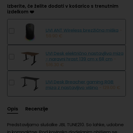
Izberite, če želite dodati v košarico s trenutnim
izdelkom ❤️
UVI ANT Wireless brezžična miška
-
59.90 €
UVI Desk električno nastavjliva miza
- naravni hrast 139 cm x 68 cm
-
516.30 €
UVI Desk Breacher gaming RGB
miza z nastavljivo višino
- 129.00 €
Opis
Recenzije
Predstavljamo slušalke JBL TUNE210. So lahke, udobne
in kompaktne. Pod kovinsko dodelanim ohišjem se