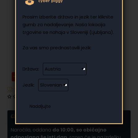
Prosim izberite državo in jezik ter kliknite
gumb za nadaljevanje. Naša lokacija
trgovine se nahaja v Sloveniji (Ljubljana).
Za vas smo prednastavili jezik:
Država:
-29%
Jezik:
Imate dodatna vprašanja?
0 mnenj
•
Napišite mnenje
Dostava in obročno plačilo
Naročila, oddana
do 10:00, so običajno
odposlana še isti dan
, razen če je na izdelku