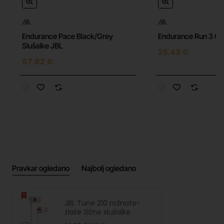
JBL
JBL
Endurance Pace Black/Grey
Endurance Run 3 C 
Slušalke JBL
25.43 €
67.82 €
Pravkar ogledano
Najbolj ogledano
JBL Tune 210 rožnato-
zlate žične slušalke