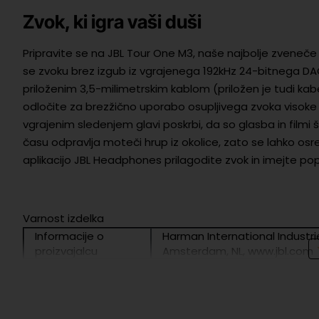
Zvok, ki igra vaši duši
Pripravite se na JBL Tour One M3, naše najbolje zveneče 
se zvoku brez izgub iz vgrajenega 192kHz 24-bitnega DAC
priloženim 3,5-milimetrskim kablom (priložen je tudi kabe
odločite za brezžično uporabo osupljivega zvoka visoke l
vgrajenim sledenjem glavi poskrbi, da so glasba in filmi 
času odpravlja moteči hrup iz okolice, zato se lahko osr
aplikacijo JBL Headphones prilagodite zvok in imejte pop
Varnost izdelka
Informacije o
Harman International Industrie
proizvajalcu
Amsterdam, NL, www.jbl.com
EU odgovorna
Harman International Industrie
oseba
Amsterdam, NL, www.jbl.com