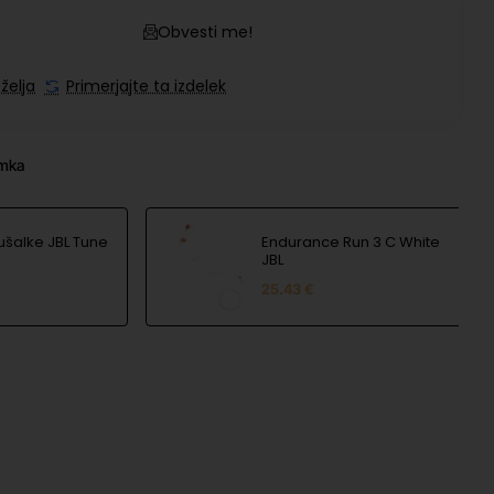
Obvesti me!
želja
Primerjajte ta izdelek
amka
ušalke JBL Tune
Endurance Run 3 C White
JBL
25.43 €