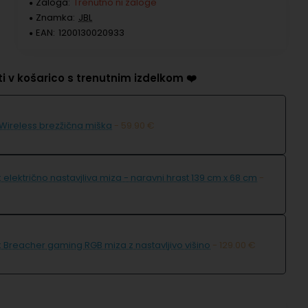
Zaloga:
Trenutno ni zaloge
Znamka:
JBL
EAN:
1200130020933
ati v košarico s trenutnim izdelkom ❤️
 Wireless brezžična miška
- 59.90 €
 električno nastavjliva miza - naravni hrast 139 cm x 68 cm
-
 Breacher gaming RGB miza z nastavljivo višino
- 129.00 €