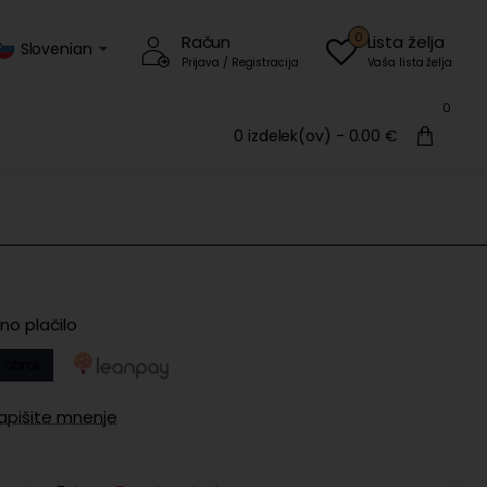
0
Račun
Lista želja
Slovenian
Prijava / Registracija
Vaša lista želja
0
0 izdelek(ov) - 0.00 €
no plačilo
 obrok
apišite mnenje