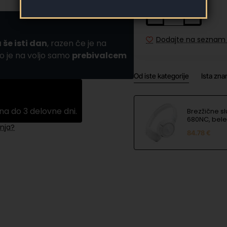
Dodajte na seznam 
 še isti dan
, razen če je na
o je na voljo samo
prebivalcem
Od iste kategorije
Ista zn
na do 3 delovne dni.
Brezžične sl
680NC, bele
nja?
84.78 €