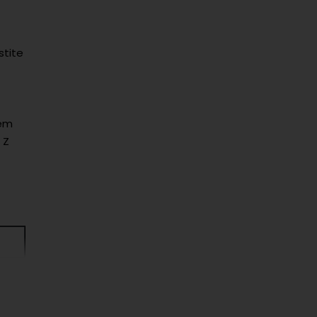
stite
nem
 Z