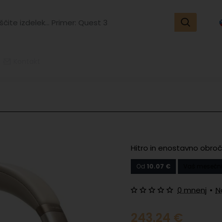
ite
k...
r:
t
Kontakt
Hitro in enostavno obroč
Od
10.07 €
Vaš mesečni
0 mnenj
•
N
243.24 €