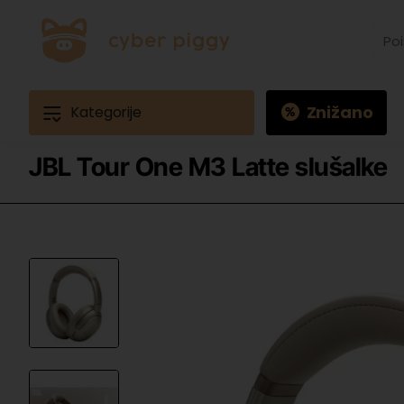
Poišč
izdele
Prime
Ques
3
Znižano
Kategorije
JBL Tour One M3 Latte slušalke