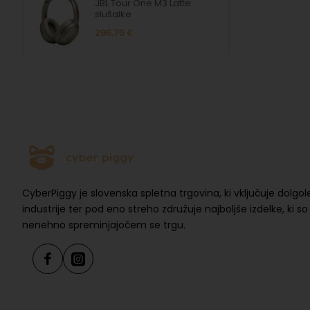
JBL Tour One M3 Latte
slušalke
296.76 €
CyberPiggy je slovenska spletna trgovina, ki vključuje dolgol
industrije ter pod eno streho združuje najboljše izdelke, ki s
nenehno spreminjajočem se trgu.