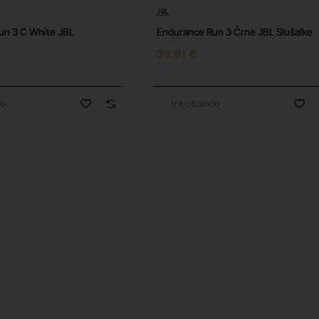
JBL
un 3 C White JBL
Endurance Run 3 Črne JBL Slušalke
33.91 €
co
V košarico