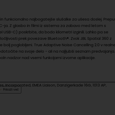
in funkcionalno najbogatejše slušalke za ušesa doslej. Prepu
-ja. Z glasbo in filmi iz sistema za zabavo med letom s
l USB-C) poskrbite, da bodo kilometri izginili. Lahko pa se
očljivosti prek povezave Bluetooth®. Zvok JBL Spatial 360 z
še bolj poglobljeni. True Adaptive Noise Cancelling 2.0 v real
edotočite na svoje delo - ali na najljubši seznam predvajanja.
oln nadzor nad vsemi funkcijami izvorne aplikacije.
s, Incorporated, EMEA Liaison, Danzigerkade 16G, 1013 AP,
s, Incorporated, EMEA Liaison, Danzigerkade 16G, 1013 AP,