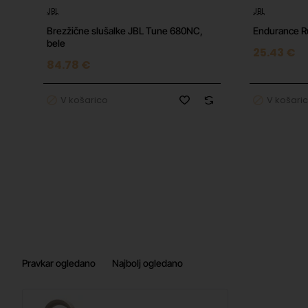
JBL
JBL
Brezžične slušalke JBL Tune 680NC,
Endurance R
bele
25.43 €
84.78 €
V košarico
V košari
Pravkar ogledano
Najbolj ogledano