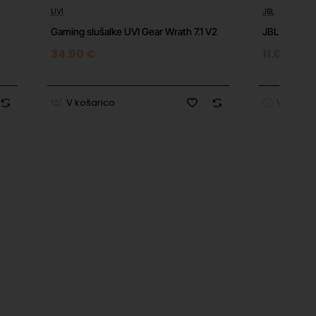
UVI
JBL
⭐️ Top
Gaming slušalke UVI Gear Wrath 7.1 V2
JBL T110
34.90 €
11.01 €
V košarico
V košari