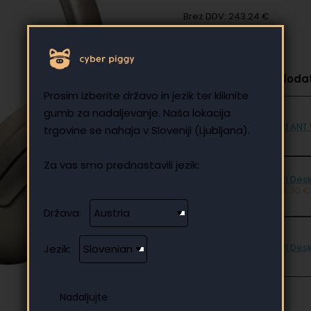
Brez DDV: 243.24 €
Izberite, če želite dod
Prosim izberite državo in jezik ter kliknite
gumb za nadaljevanje. Naša lokacija
UVI ANT
trgovine se nahaja v Sloveniji (Ljubljana).
Za vas smo prednastavili jezik:
UVI Desk
516.30 €
Država:
UVI Desk
Jezik: