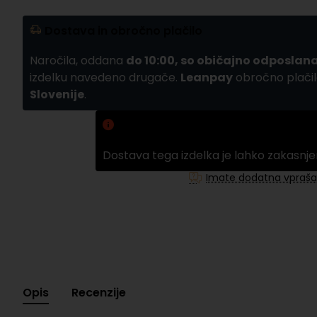
Dostava in obročno plačilo
Naročila, oddana
do 10:00, so običajno odposlana
izdelku navedeno drugače.
Leanpay
obročno plačil
Slovenije
.
Zamuda pri dobavi
Dostava tega izdelka je lahko zakasnje
Imate dodatna vpraša
Opis
Recenzije