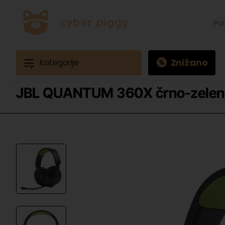
Poišč
izdele
Prime
Ques
3
Znižano
Kategorije
JBL QUANTUM 360X črno-zelene