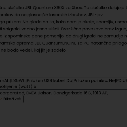
žične slušalke JBL Quantum 360X za Xbox. Te slušalke delujejo 
orakov do najglasnejših laserskih izbruhov, JBL-jev
rizora. Ne glede na to, kako nora je akcija, snemljiv, usme
oigralci vedno jasno slišali. Brezžična povezava brez izgub
ce iz spominske pene pomenijo, da drugi igralci ne zamudijo ni
ogramska oprema JBL QuantumENGINE za PC natančno prilago
e bodo vedeli, kaj jih je zadelo.
mAh|1.85Wh|Priložen USB kabel: Da|Priložen polnilec: Ne|PD U
polnjenje (watt):5
ncorporated, EMEA Liaison, Danzigerkade 16G, 1013 AP,
ncorporated, EMEA Liaison, Danzigerkade 16G, 1013 AP,