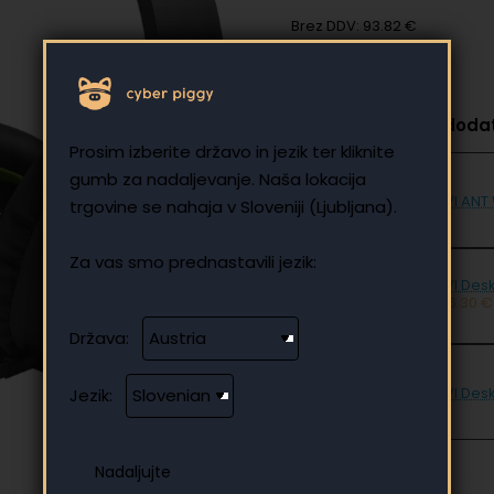
Brez DDV: 93.82 €
Izberite, če želite dod
Prosim izberite državo in jezik ter kliknite
gumb za nadaljevanje. Naša lokacija
UVI ANT
trgovine se nahaja v Sloveniji (Ljubljana).
Za vas smo prednastavili jezik:
UVI Desk
516.30 €
Država:
UVI Desk
Jezik: