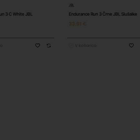
JBL
un 3 C White JBL
Endurance Run 3 Črne JBL Slušalke
33.91 €
co
V košarico