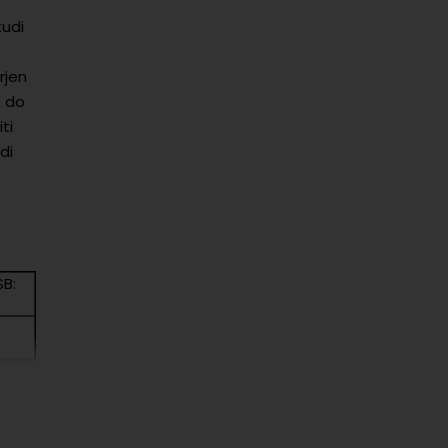
tudi
rjen
, do
ti
di
SB: