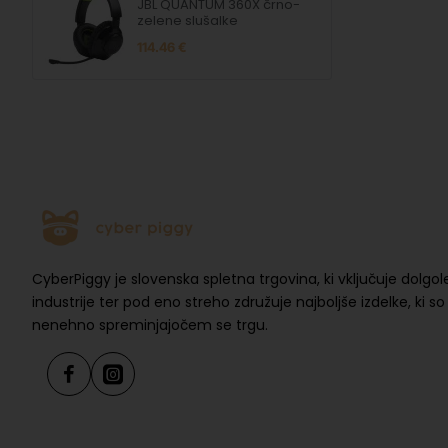
JBL QUANTUM 360X črno-
zelene slušalke
114.46 €
CyberPiggy je slovenska spletna trgovina, ki vključuje dolgol
industrije ter pod eno streho združuje najboljše izdelke, ki s
nenehno spreminjajočem se trgu.