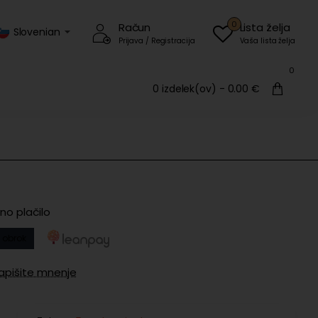
0
Račun
Lista želja
Slovenian
Prijava / Registracija
Vaša lista želja
0
0 izdelek(ov) - 0.00 €
no plačilo
 obrok
apišite mnenje