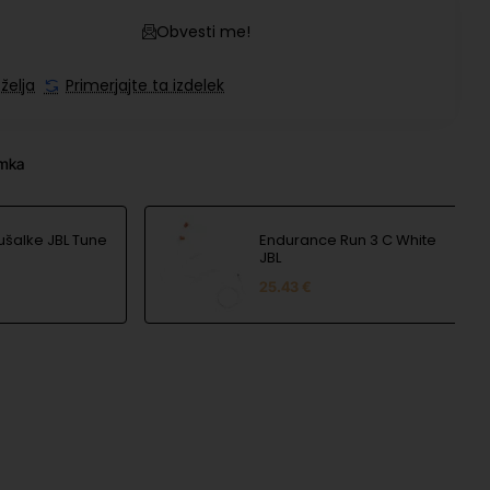
Obvesti me!
želja
Primerjajte ta izdelek
amka
ušalke JBL Tune
Endurance Run 3 C White
JBL
25.43 €