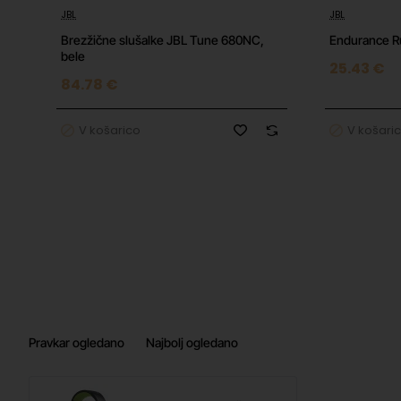
JBL
JBL
Brezžične slušalke JBL Tune 680NC,
Endurance R
bele
25.43 €
84.78 €
V košarico
V košari
Pravkar ogledano
Najbolj ogledano