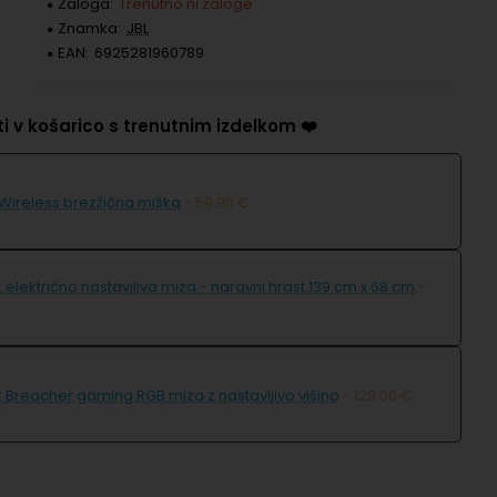
Zaloga:
Trenutno ni zaloge
Znamka:
JBL
EAN:
6925281960789
ati v košarico s trenutnim izdelkom ❤️
 Wireless brezžična miška
- 59.90 €
 električno nastavjliva miza - naravni hrast 139 cm x 68 cm
-
 Breacher gaming RGB miza z nastavljivo višino
- 129.00 €