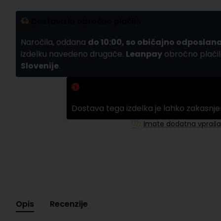
Dostava in obročno plačilo
Naročila, oddana
do 10:00, so običajno odposlana
izdelku navedeno drugače.
Leanpay
obročno plačil
Slovenije
.
Zamuda pri dobavi
Dostava tega izdelka je lahko zakasnje
Imate dodatna vpraša
Opis
Recenzije