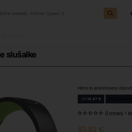
ite
k...
r:
t
Kontakt
 slušalke
Hitro in enostavno obroč
Od
10.67 €
Vaš mesečni
0 mnenj
•
N
93.82 €