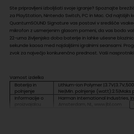
Ste pripravljeni izboljšati svoje igranje? Spoznajte brez
za PlayStation, Nintendo Switch, PC in Mac. Od najtišjih k
QuantumSOUND Signature vas postavi v središče vsakega p
mikrofon z usmerjenim glasom pomeni, da vas bodo vaši s
22-urna življenjska doba baterije in lahke ušesne blazini
sekunde kaosa med najdaljšimi igralnimi seansami. Pr
zvok za največjo konkurenčno prednost. Vaši nasprotniki n
Varnost izdelka
Baterija in
Lithium-ion Polymer |3.7V|3.7V,500
polnjenje
Ne|Min. polnjenje (watt):2.5|Maks 
Informacije o
Harman International Industries, I
proizvajalcu
Amsterdam, NL, www.jbl.com
EU odgovorna
Harman International Industries, I
oseba
Amsterdam, NL, www.jbl.com