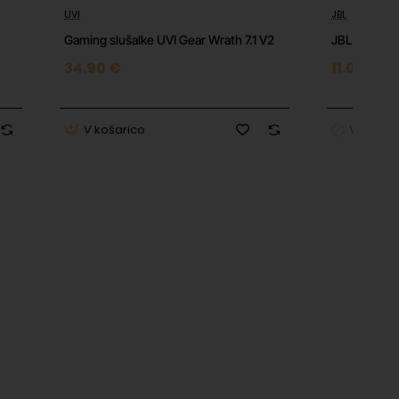
UVI
JBL
⭐️ Top
Gaming slušalke UVI Gear Wrath 7.1 V2
JBL T110
34.90 €
11.01 €
V košarico
V košari