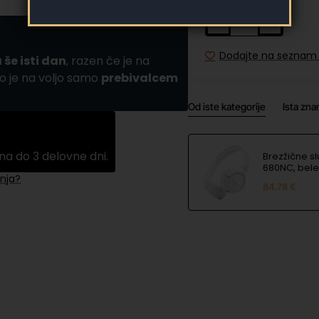
Dodajte na seznam 
 še isti dan
, razen če je na
o je na voljo samo
prebivalcem
Od iste kategorije
Ista zn
na do 3 delovne dni.
Brezžične sl
680NC, bele
nja?
84.78 €