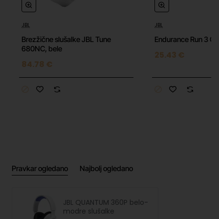
JBL
JBL
Brezžične slušalke JBL Tune
Endurance Run 3 C 
680NC, bele
25.43 €
84.78 €
Pravkar ogledano
Najbolj ogledano
JBL QUANTUM 360P belo-
modre slušalke