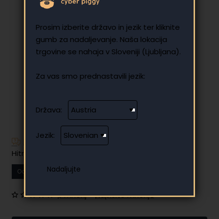
Prosim izberite državo in jezik ter kliknite
gumb za nadaljevanje. Naša lokacija
trgovine se nahaja v Sloveniji (Ljubljana).
Za vas smo prednastavili jezik:
Država:
Jezik:
Imate dodatna vprašanja?
Hitro in enostavno obročno plačilo
Od
10.29 €
Vaš mesečni obrok
0 mnenj
•
Napišite mnenje