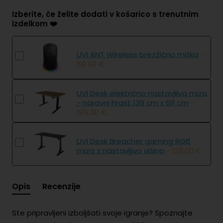
Izberite, če želite dodati v košarico s trenutnim
izdelkom ❤️
UVI ANT Wireless brezžična miška
-
59.90 €
UVI Desk električno nastavjliva miza
- naravni hrast 139 cm x 68 cm
-
516.30 €
UVI Desk Breacher gaming RGB
miza z nastavljivo višino
- 129.00 €
Opis
Recenzije
Ste pripravljeni izboljšati svoje igranje? Spoznajte