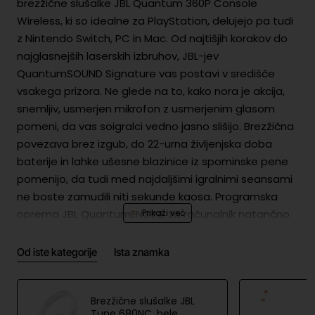
brezžične slušalke JBL Quantum 360P Console
Wireless, ki so idealne za PlayStation, delujejo pa tudi
z Nintendo Switch, PC in Mac. Od najtišjih korakov do
najglasnejših laserskih izbruhov, JBL-jev
QuantumSOUND Signature vas postavi v središče
vsakega prizora. Ne glede na to, kako nora je akcija,
snemljiv, usmerjen mikrofon z usmerjenim glasom
pomeni, da vas soigralci vedno jasno slišijo. Brezžična
povezava brez izgub, do 22-urna življenjska doba
baterije in lahke ušesne blazinice iz spominske pene
pomenijo, da tudi med najdaljšimi igralnimi seansami
ne boste zamudili niti sekunde kaosa. Programska
oprema JBL QuantumENGINE za računalnik natančno
prilagodi zvok za največjo konkurenčno prednost. Vaši
nasprotniki ne bodo vedeli, kaj jih je zadelo.
Od iste kategorije
Ista znamka
Brezžične slušalke JBL
Varnost izdelka
Tune 680NC, bele