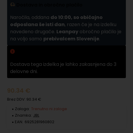
Dostava in obročno plačilo
Naročila, oddana
do 10:00, so običajno
odposlana še isti dan
, razen če je na izdelku
navedeno drugače.
Leanpay
obročno plačilo je
na voljo samo
prebivalcem Slovenije
.
Zamuda pri dobavi
Dostava tega izdelka je lahko zakasnjena do 3
delovne dni.
90.34 €
Brez DDV: 90.34 €
Zaloga:
Trenutno ni zaloge
Znamka:
JBL
EAN:
6925281960802