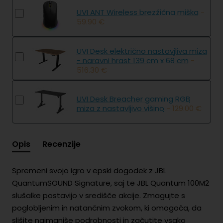
UVI ANT Wireless brezžična miška
-
59.90 €
UVI Desk električno nastavjliva miza
- naravni hrast 139 cm x 68 cm
-
516.30 €
UVI Desk Breacher gaming RGB
miza z nastavljivo višino
- 129.00 €
Opis
Recenzije
Spremeni svojo igro v epski dogodek z JBL
QuantumSOUND Signature, saj te JBL Quantum 100M2
slušalke postavijo v središče akcije. Zmagujte s
poglobljenim in natančnim zvokom, ki omogoča, da
slišite najmanjše podrobnosti in začutite vsako