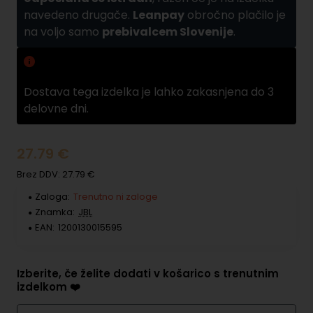
navedeno drugače.
Leanpay
obročno plačilo je
na voljo samo
prebivalcem Slovenije
.
Zamuda pri dobavi
Dostava tega izdelka je lahko zakasnjena do 3
delovne dni.
27.79 €
Brez DDV: 27.79 €
Zaloga:
Trenutno ni zaloge
Znamka:
JBL
EAN:
1200130015595
Izberite, če želite dodati v košarico s trenutnim
izdelkom ❤️