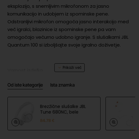
eksplozijo, s snemljivim mikrofonom za jasno
komunikacijo in udobjem iz spominske pene.
Odstranljivi mikrofon omogoča jasno interakcijo med
več igralci, blazinice iz spominske pene pa vam
omogočajo večurno udobno igranje. S slušalkami JBL
Quantum 100 si izboljšajte svoje igralno doživetje.
Varnost izdelka
Infor
Harman International Industries,
macij
Od iste kategorije
Ista znamka
Incorporated, EMEA Liaison,
e o
Danzigerkade 16G, 1013 AP,
proizv
Amsterdam, NL, www.jbl.com
ajalcu
Brezžične slušalke JBL
EU
Tune 680NC, bele
Harman International Industries,
odgo
Incorporated, EMEA Liaison,
84.78 €
vorna
Danzigerkade 16G, 1013 AP,
oseb
Amsterdam, NL, www.jbl.com
a