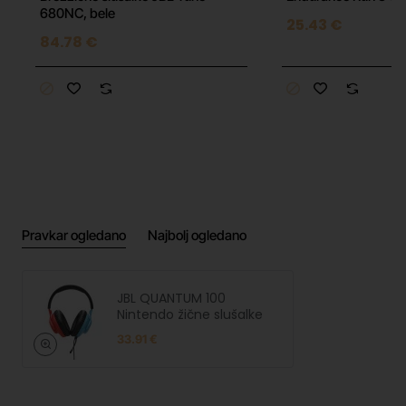
680NC, bele
25.43 €
84.78 €
Pravkar ogledano
Najbolj ogledano
JBL QUANTUM 100
Nintendo žične slušalke
33.91 €