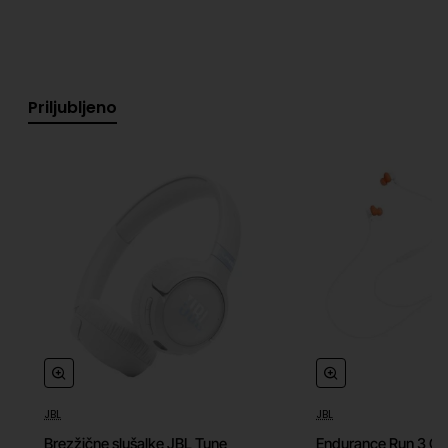
Priljubljeno
JBL
JBL
Brezžične slušalke JBL Tune
Endurance Run 3 C 