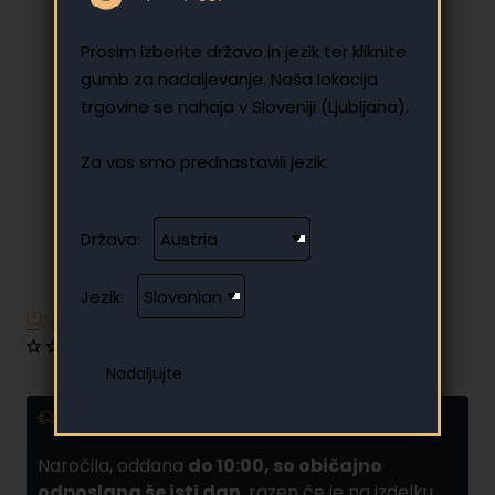
Prosim izberite državo in jezik ter kliknite
gumb za nadaljevanje. Naša lokacija
trgovine se nahaja v Sloveniji (Ljubljana).
Za vas smo prednastavili jezik:
Država:
Jezik:
Imate dodatna vprašanja?
0 mnenj
•
Napišite mnenje
Dostava in obročno plačilo
Naročila, oddana
do 10:00, so običajno
odposlana še isti dan
, razen če je na izdelku