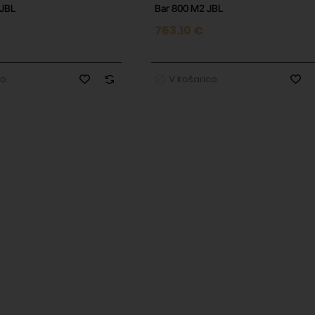
 JBL
Bar 800 M2 JBL
€
763.10 €
co
V košarico