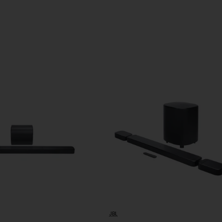
nect+
garancijski list
riložen polnilec: Ne|PD USB: Ne|Min. polnjenje (watt):2.5|Ma
s, Incorporated, EMEA Liaison, Danzigerkade 16G, 1013 AP,
s, Incorporated, EMEA Liaison, Danzigerkade 16G, 1013 AP,
JBL