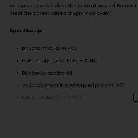
omogoča uporabo ob vodi, v dežju ali na plaži. Namenje
brezžično povezovanje z drugimi napravami.
Specifikacije:
Izhodna moč: 3,0 W RMS
Frekvenčni razpon: 110 Hz – 20 kHz
Bluetooth različica: 5.1
Vodoodpornost in zaščita pred prahom: IP67
Baterija: Li-ion 3,7 V, 2,2 Wh
Čas predvajanja: do 5 ur
Čas polnjenja: približno 2,5 ure
Dimenzije (Š × V × G): 8,6 × 8,3 × 3,2 cm