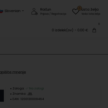
0
Račun
Lista želja
Slovenian
Prijava / Registracija
Vaša lista želja
0
0 izdelek(ov) - 0.00 €
apišite mnenje
Zaloga:
✅ Na zalogi
Znamka:
JBL
EAN:
1200130009464