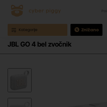
Poišč
izdele
Prime
Ques
3
Znižano
Kategorije
JBL GO 4 bel zvočnik