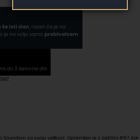
 še isti dan
, razen če je na
o je na voljo samo
prebivalcem
na do 3 delovne dni.
nja?
Soundom za svojo velikost. Opremljen je z zaščito IP67, kar