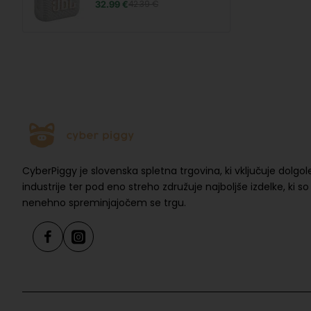
32.99 €
42.39 €
CyberPiggy je slovenska spletna trgovina, ki vključuje dolgol
industrije ter pod eno streho združuje najboljše izdelke, ki s
nenehno spreminjajočem se trgu.