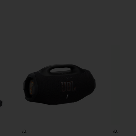
ks
-17%
JBL
JBL