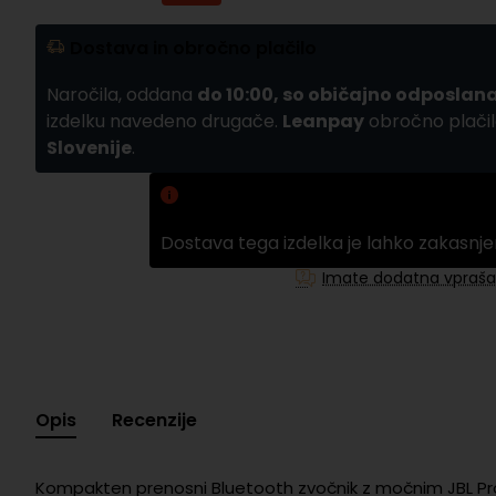
Dostava in obročno plačilo
Naročila, oddana
do 10:00, so običajno odposlana
izdelku navedeno drugače.
Leanpay
obročno plačil
Slovenije
.
Zamuda pri dobavi
Dostava tega izdelka je lahko zakasnje
Imate dodatna vpraša
Opis
Recenzije
Kompakten prenosni Bluetooth zvočnik z močnim JBL Pro 