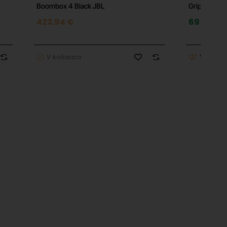
Boombox 4 Black JBL
Grip White 
423.94 €
69.99 €
V košarico
V košar