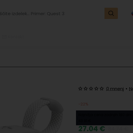
ite
k...
r:
t
Kontakt
0 mnenj
•
N
-22%
Najnižja cena zadnjih 180 dni:
43.91 €
27.04 €
34.74 €