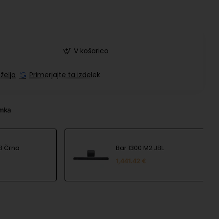
V košarico
želja
Primerjajte ta izdelek
amka
 3 Črna
Bar 1300 M2 JBL
1,441.42 €