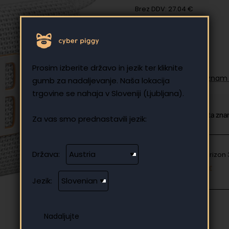
Brez DDV: 27.04 €
Prosim izberite državo in jezik ter kliknite
Dodajte na seznam 
gumb za nadaljevanje. Naša lokacija
trgovine se nahaja v Sloveniji (Ljubljana).
Od iste kategorije
Ista zn
Za vas smo prednastavili jezik:
Država:
JBL Horizon
127.10 €
Jezik: