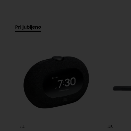
Teža: približno 0,13 kg
Povezovanje več zvočnikov: da, s funkcijo JBL Con
Priljubljeno
Vsebina paketa: JBL GO 4, USB-C kabel, hitri vodnik, 
Varnost izdelka
LiPolymer|3.8V|850mAh|3.2Wh|P
Baterija in polnjenje
polnjenje (watt):5
Informacije o
Harman International Industrie
proizvajalcu
Amsterdam, NL, www.jbl.com
EU odgovorna
Harman International Industrie
oseba
Amsterdam, NL, www.jbl.com
JBL
JBL