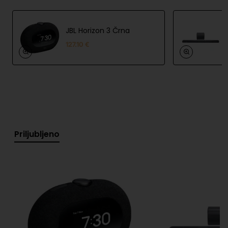
visokotonski zvočnik
Frekvenčni razpon: 55 Hz – 20 kHz
JBL Horizon 3 Črna
Bluetooth različica: 5.3
127.10 €
Vodoodpornost in zaščita pred prahom: IP67
Baterija: Li-ion 26 Wh
Čas predvajanja: do 12 ur
Čas polnjenja: približno 2,5 ure
Priljubljeno
Dimenzije (Š × V × G): 18,5 × 8,3 × 8,1 cm
Teža: približno 0,58 kg
Povezovanje več zvočnikov: Auracast™
Varnost izdelka