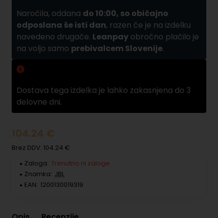
Naročila, oddana
do 10:00, so običajno
odposlana še isti dan
, razen če je na izdelku
navedeno drugače.
Leanpay
obročno plačilo je
na voljo samo
prebivalcem Slovenije
.
Zamuda pri dobavi
Dostava tega izdelka je lahko zakasnjena do 3
delovne dni.
104.24 €
Brez DDV: 104.24 €
Zaloga:
Trenutno ni zaloge
Znamka:
JBL
EAN:
1200130019319
Opis
Recenzije