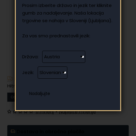
Prosim izberite državo in jezik ter kliknite
gumb za nadaljevanje. Naša lokacija
trgovine se nahaja v Sloveniji (Ljubljana).
Za vas smo prednastavili jezik:
Država:
Jezik:
Imate dodatna vprašanja?
Hitro in enostavno obročno plačilo
Od
11.88 €
Vaš mesečni obrok
0 mnenj
•
Napišite mnenje
Dostava in obročno plačilo