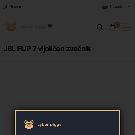
Račun
Slovenian
0
JBL FLIP 7 vijoličen zvočnik