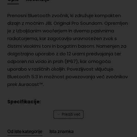
Prenosni Bluetooth zvočnik, ki združuje kompakten
dizajn z močnim JBL Original Pro Soundom. Opremljen
je z izboljšanim wooferjem in dvema pasivnima
radiatorjema, kar zagotavlja uravnotežen zvok s
čistimi visokimi toni in bogatim basom. Namenjen za
dolgotrajno uporabo z do 12 urami predvajanja ter
odporen na vodo in prah (IP67), kar omogoča
uporabo v različnih okoljih. Povezljivost vključuje
Bluetooth 5.3 in možnost povezovanja več zvočnikov
prek Auracast™.
Specifikacije:
Skupna moč: 30 W RMS
Zvočniki: 1 × 46 mm woofer, 1 × 20 mm
Od iste kategorije
Ista znamka