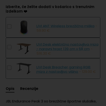
Izberite, če želite dodati v košarico s trenutnim
izdelkom ❤️
UVI ANT Wireless brezžična miška
-
59.90 €
UVI Desk električno nastavjliva miza
- naravni hrast 139 cm x 68 cm
-
516.30 €
UVI Desk Breacher gaming RGB
miza z nastavljivo višino
- 129.00 €
Opis
Recenzije
JBL Endurance Peak 3 so brezžične športne slušalke,