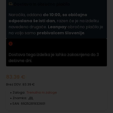
Dostava in obročno plačilo
Naročila, oddana
do 10:00, so običajno
odposlana še isti dan
, razen če je na izdelku
navedeno drugače.
Leanpay
obročno plačilo je
na voljo samo
prebivalcem Slovenije
.
Zamuda pri dobavi
Dostava tega izdelka je lahko zakasnjena do 3
delovne dni.
83.39 €
Brez DDV: 83.39 €
Zaloga:
Trenutno ni zaloge
Znamka:
JBL
EAN:
6925281932601