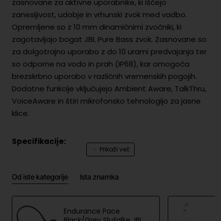
zasnovane za aktivne uporabnike, ki iščejo
zanesljivost, udobje in vrhunski zvok med vadbo.
Opremljene so z 10 mm dinamičnimi zvočniki, ki
zagotavljajo bogat JBL Pure Bass zvok. Zasnovane so
za dolgotrajno uporabo z do 10 urami predvajanja ter
so odporne na vodo in prah (IP68), kar omogoča
brezskrbno uporabo v različnih vremenskih pogojih.
Dodatne funkcije vključujejo Ambient Aware, TalkThru,
VoiceAware in štiri mikrofonsko tehnologijo za jasne
klice.
Specifikacije:
Zvočniki:
10 mm dinamični zvočniki
Od iste kategorije
Ista znamka
Bluetooth različica:
5.2
Baterija:
10 ur v slušalkah
Endurance Pace
Black/Grey Slušalke JBL