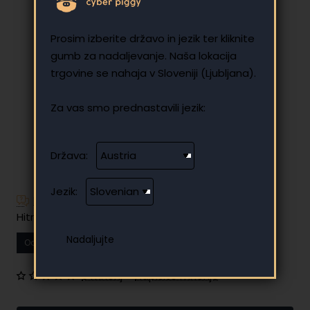
Prosim izberite državo in jezik ter kliknite
gumb za nadaljevanje. Naša lokacija
trgovine se nahaja v Sloveniji (Ljubljana).
Za vas smo prednastavili jezik:
Država:
Jezik:
Imate dodatna vprašanja?
Hitro in enostavno obročno plačilo
Od
18.49 €
Vaš mesečni obrok
0 mnenj
•
Napišite mnenje