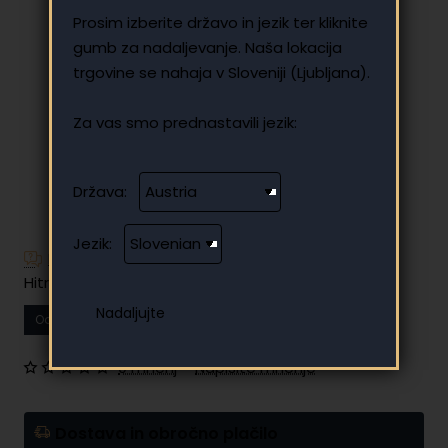
Prosim izberite državo in jezik ter kliknite
gumb za nadaljevanje. Naša lokacija
trgovine se nahaja v Sloveniji (Ljubljana).
Za vas smo prednastavili jezik:
Država:
Jezik:
Imate dodatna vprašanja?
Hitro in enostavno obročno plačilo
Od
12.56 €
Vaš mesečni obrok
0 mnenj
•
Napišite mnenje
Dostava in obročno plačilo