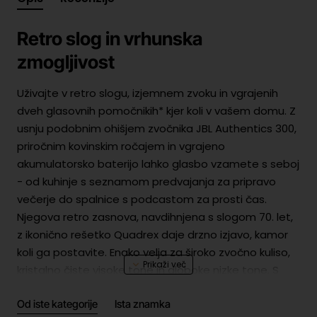
Retro slog in vrhunska
zmogljivost
Uživajte v retro slogu, izjemnem zvoku in vgrajenih
dveh glasovnih pomočnikih* kjer koli v vašem domu. Z
usnju podobnim ohišjem zvočnika JBL Authentics 300,
priročnim kovinskim ročajem in vgrajeno
akumulatorsko baterijo lahko glasbo vzamete s seboj
- od kuhinje s seznamom predvajanja za pripravo
večerje do spalnice s podcastom za prosti čas.
Njegova retro zasnova, navdihnjena s slogom 70. let,
z ikonično rešetko Quadrex daje drzno izjavo, kamor
koli ga postavite. Enako velja za široko zvočno kuliso,
kristalno čiste visoke tone in globoke nizke tone. S
hkratno uporabo storitev Google Assistant in
Od iste kategorije
Ista znamka
Amazon Alexa* lahko predvajate najljubšo glasbo,