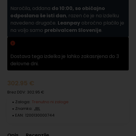
Naročila, oddana
do 10:00, so običajno
odposlana še isti dan
, razen če je na izdelku
navedeno drugače.
Leanpay
obročno plačilo je
na voljo samo
prebivalcem Slovenije
.
Zamuda pri dobavi
Dostava tega izdelka je lahko zakasnjena do 3
delovne dni.
302.95 €
Brez DDV: 302.95 €
Zaloga:
Trenutno ni zaloge
Znamka:
JBL
EAN:
1200130000744
Opis
Recenzije