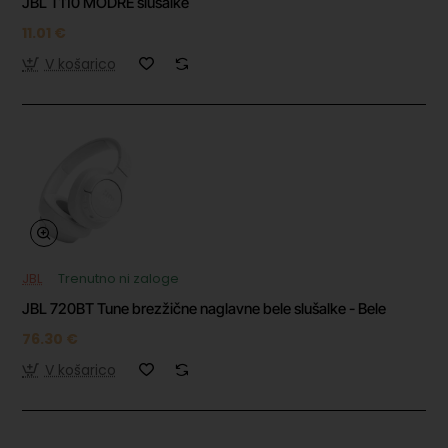
JBL T110 MODRE slušalke
11.01 €
V košarico
JBL
Trenutno ni zaloge
JBL 720BT Tune brezžične naglavne bele slušalke - Bele
76.30 €
V košarico