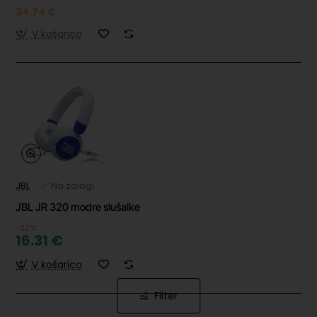
34.74 €
V košarico
JBL
✅ Na zalogi
JBL JR 320 modre slušalke
-22%
16.31 €
V košarico
Filter