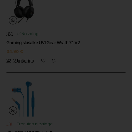
UVI
✅ Na zalogi
Gaming slušalke UVI Gear Wrath 7.1 V2
34.90 €
V košarico
JBL
Trenutno ni zaloge