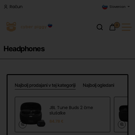
Račun
Slovenian
0
Headphones
Najbolj prodajani v tej kategoriji
Najbolj ogledani
JBL Tune Buds 2 črne
slušalke
84.78 €