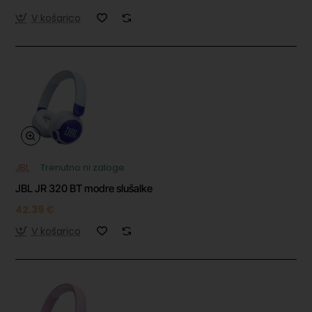
V košarico
JBL
Trenutno ni zaloge
JBL JR 320 BT modre slušalke
42.39 €
V košarico