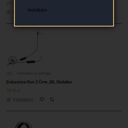
25.43 €
V košarico
JBL
Trenutno ni zaloge
Endurance Run 3 Črne JBL Slušalke
33.91 €
V košarico