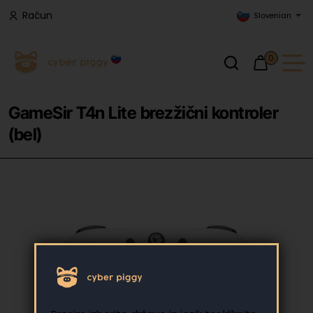
Račun
Slovenian
0
GameSir T4n Lite brezžični kontroler
(bel)