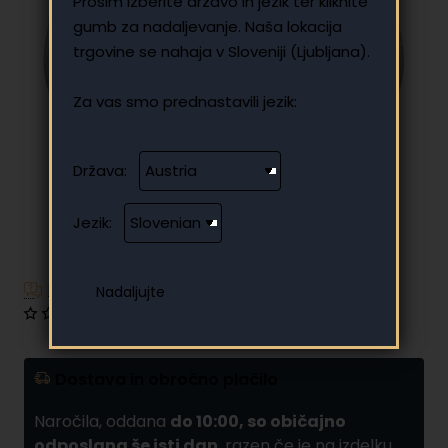
Prosim izberite državo in jezik ter kliknite
gumb za nadaljevanje. Naša lokacija
trgovine se nahaja v Sloveniji (Ljubljana).
Za vas smo prednastavili jezik:
Država:
Jezik:
Imate dodatna vprašanja?
0 mnenj
•
Napišite mnenje
Dostava in obročno plačilo
Naročila, oddana
do 10:00, so običajno
odposlana še isti dan
, razen če je na izdelku