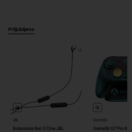
računalniki, Steamom, Nintendo Switch konzolo ter
iOS in Android napravami.
Napredne funkcije za bolj dinamično igranje
Priljubljeno
Vgrajena Turbo funkcija z možnostjo prilagoditve več
tipk omogoča hitrejše odzive v akcijskih trenutkih. S
pomočjo M tipke lahko hitro vklapljaš ali izklapljaš
funkcije ter prilagajaš nastavitve, kot so moč vibracij,
razporeditev tipk in mrtve cone joystickov.
Ergonomija in igralna izkušnja
Dva vibracijska motorja v ročajih zagotavljata
realistično povratno informacijo, ki poveča občutek
potopitve v igro. Ergonomska oblika in kompaktna
zasnova poskrbita za udobno uporabo tudi pri daljših
igralnih sejah.
JBL
GameSir
Endurance Run 3 Črne JBL
GameSir G7 Pro 8K 