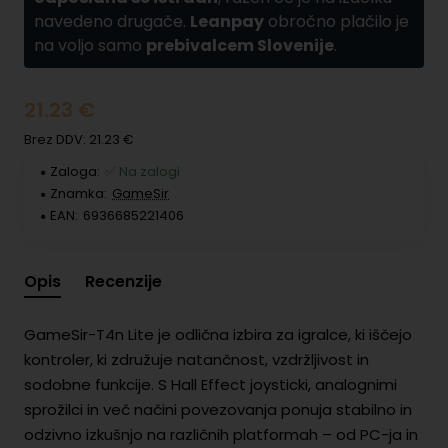
navedeno drugače.
Leanpay
obročno plačilo je
na voljo samo
prebivalcem Slovenije
.
21.23 €
Brez DDV: 21.23 €
Zaloga:
✅ Na zalogi
Znamka:
GameSir
EAN:
6936685221406
Opis
Recenzije
GameSir-T4n Lite je odlična izbira za igralce, ki iščejo
kontroler, ki združuje natančnost, vzdržljivost in
sodobne funkcije. S Hall Effect joysticki, analognimi
sprožilci in več načini povezovanja ponuja stabilno in
odzivno izkušnjo na različnih platformah – od PC-ja in