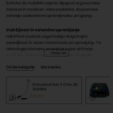
Switcha do mobilnih naprav. Njegova ergonomska
zasnova in moderen videz poskrbita, da postane
zanesljiv vsakodnevni spremljevalec pri igranju.
Vzdržljivost in natančno upravljanje
Hall Effect joysticki zagotavljajo dolgotrajno
zanesljivost in visoko natančnost pri upravljanju. Ta
tehnologija bistveno zmanjšuje pojav driftanja
joystickov, ki je pogost pri klasičnih kontrolerjih.
Analogni sprožilci omogočajo gladko in odzivno
Od iste kategorije
Ista znamka
upravljanje v različnih igralnih situacijah.
Prilagodljivost povezovanja in združljivost
Endurance Run 3 Črne JBL
Kontroler podpira tri načine povezovanja: Bluetooth,
Slušalke
brezžični dongle in USB-C kabel. To omogoča
33.91 €
enostavno preklapljanje med napravami ter stabilno
delovanje na več platformah. Združljiv je z namiznimi