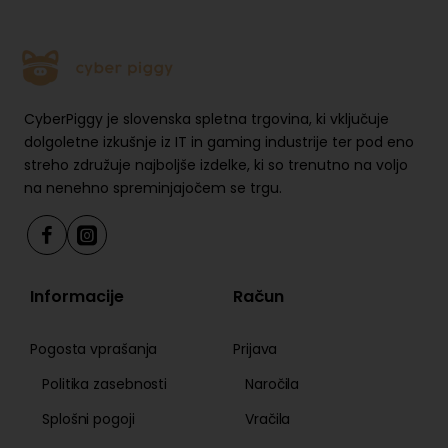
• Hitro polnjenje USB PD: Ne
• Polnjenje: moč polnilca se giblje od minimalno 1 W, ki
je potreben za radijsko napravo, do maksimalno 3 W
za doseganje najvišje hitrosti polnjenja
CyberPiggy je slovenska spletna trgovina, ki vključuje
dolgoletne izkušnje iz IT in gaming industrije ter pod eno
streho združuje najboljše izdelke, ki so trenutno na voljo
na nenehno spreminjajočem se trgu.
Informacije
Račun
Pogosta vprašanja
Prijava
Politika zasebnosti
Naročila
Splošni pogoji
Vračila