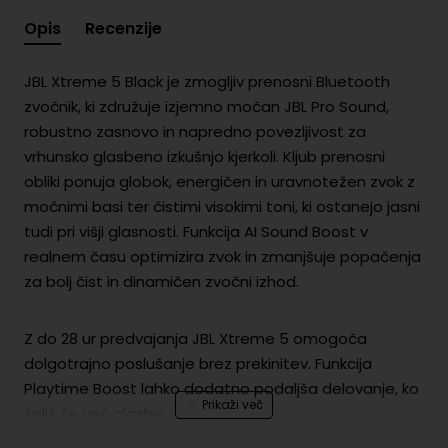
Opis
Recenzije
JBL Xtreme 5 Black je zmogljiv prenosni Bluetooth
zvočnik, ki združuje izjemno močan JBL Pro Sound,
robustno zasnovo in napredno povezljivost za
vrhunsko glasbeno izkušnjo kjerkoli. Kljub prenosni
obliki ponuja globok, energičen in uravnotežen zvok z
močnimi basi ter čistimi visokimi toni, ki ostanejo jasni
tudi pri višji glasnosti. Funkcija AI Sound Boost v
realnem času optimizira zvok in zmanjšuje popačenja
za bolj čist in dinamičen zvočni izhod.
Z do 28 ur predvajanja JBL Xtreme 5 omogoča
dolgotrajno poslušanje brez prekinitev. Funkcija
Playtime Boost lahko dodatno podaljša delovanje, ko
želiš še več glasbe.