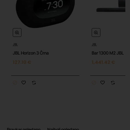
Moč: 130 W RMS
Zvočniki: 1 × woofer + 2 × visokotonca
Frekvenčni razpon: 40 Hz – 20 kHz
JBL
JBL
Bluetooth: 6.0
JBL Horizon 3 Črna
Bar 1300 M2 JBL
Avtonomija: do 28 ur
127.10 €
1,441.42 €
Zaščita: IP68 (vodoodporen, odporen na prah in
padce)
Povezovanje: Auracast™
Osvetlitev: ambientna LED osvetlitev
Funkcije: AI Sound Boost, powerbank
Teža: 2,9 kg
Pravkar ogledano
Najbolj ogledano