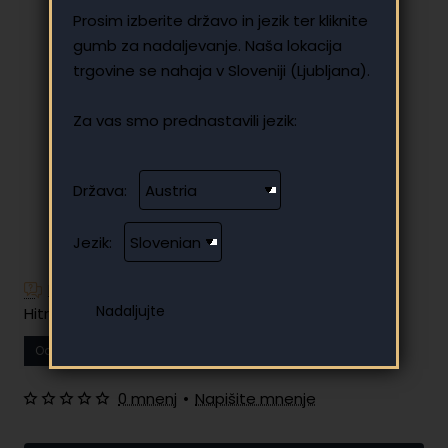
Prosim izberite državo in jezik ter kliknite
gumb za nadaljevanje. Naša lokacija
trgovine se nahaja v Sloveniji (Ljubljana).
Za vas smo prednastavili jezik:
Država:
Jezik:
Imate dodatna vprašanja?
Hitro in enostavno obročno plačilo
Od
10.07 €
Vaš mesečni obrok
0 mnenj
•
Napišite mnenje