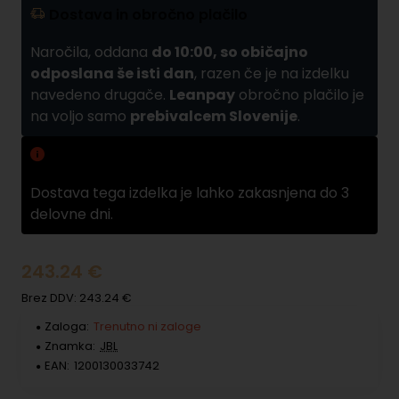
Dostava in obročno plačilo
Naročila, oddana
do 10:00, so običajno
odposlana še isti dan
, razen če je na izdelku
navedeno drugače.
Leanpay
obročno plačilo je
na voljo samo
prebivalcem Slovenije
.
Zamuda pri dobavi
Dostava tega izdelka je lahko zakasnjena do 3
delovne dni.
243.24 €
Brez DDV: 243.24 €
Zaloga:
Trenutno ni zaloge
Znamka:
JBL
EAN:
1200130033742