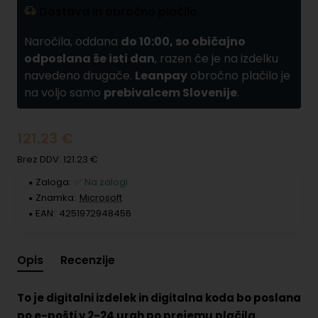
Dostava in obročno plačilo
Naročila, oddana
do 10:00, so običajno
odposlana še isti dan
, razen če je na izdelku
navedeno drugače.
Leanpay
obročno plačilo je
na voljo samo
prebivalcem Slovenije
.
121.23 €
Brez DDV: 121.23 €
Zaloga:
✅ Na zalogi
Znamka:
Microsoft
EAN:
4251972948456
Opis
Recenzije
To je digitalni izdelek in digitalna koda bo poslana
po e-pošti v 2-24 urah po prejemu plačila.