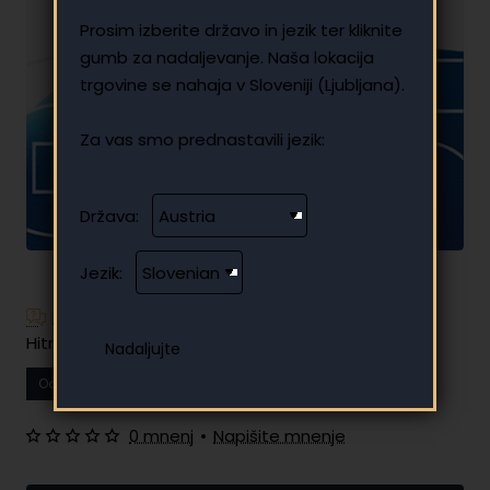
Prosim izberite državo in jezik ter kliknite
gumb za nadaljevanje. Naša lokacija
trgovine se nahaja v Sloveniji (Ljubljana).
Za vas smo prednastavili jezik:
Država:
Jezik:
Imate dodatna vprašanja?
Hitro in enostavno obročno plačilo
Od
13.76 €
Vaš mesečni obrok
0 mnenj
•
Napišite mnenje