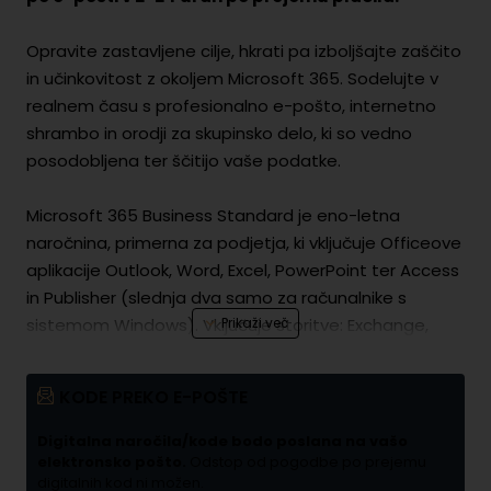
Opravite zastavljene cilje, hkrati pa izboljšajte zaščito
in učinkovitost z okoljem Microsoft 365. Sodelujte v
realnem času s profesionalno e-pošto, internetno
shrambo in orodji za skupinsko delo, ki so vedno
posodobljena ter ščitijo vaše podatke.
Microsoft 365 Business Standard je eno-letna
naročnina, primerna za podjetja, ki vključuje Officeove
aplikacije Outlook, Word, Excel, PowerPoint ter Access
in Publisher (slednja dva samo za računalnike s
sistemom Windows). Vključuje storitve: Exchange,
One Drive, SharePoint in Teams. Licenca velja za do 5
naprav s sistemom Windows ali računalnikov Mac
KODE PREKO E-POŠTE
istega uporabnika.
Digitalna naročila/kode bodo poslana na vašo
Pridobite namizne različice Officeovih aplikacij:
elektronsko pošto.
Odstop od pogodbe po prejemu
digitalnih kod ni možen.
Outlook, Word, Excel, PowerPoint, OneNote (poleg