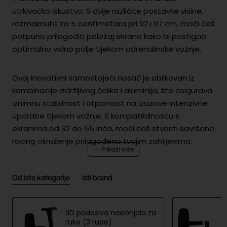
utrkivačko iskustvo. S dvije različite postavke visine,
razmaknute za 5 centimetara pri 92 i 97 cm, moći ćeš
potpuno prilagoditi položaj ekrana kako bi postigao
optimalno vidno polje tijekom adrenalinske vožnje.
Ovaj inovativni samostojeći nosač je oblikovan iz
kombinacije izdržljivog čelika i aluminija, što osigurava
iznimnu stabilnost i otpornost na izazove intenzivne
uporabe tijekom vožnje. S kompatibilnošću s
ekranima od 32 do 55 inča, moći ćeš stvoriti savršeno
racing okruženje prilagođeno tvojim zahtjevima.
Maksimalno opterećenje nosača iznosi 30 kilograma,
Od iste kategorije
Isti brand
što znači da je prikladan čak i za veće i teže ekrane,
pružajući istovremeno stabilnost potrebnu tijekom
uzbudljivih racing seansi. Maksimalna veličina ekrana
3D podesiva naslonjala za
od 32" do 55" i podesiva visina bit će tvoj ključ do
ruke (3 rupe)