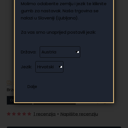
Molimo odaberite zemlju i jezik te kliknite
gumb za nastavak. Naša trgovina se
nalazi u Sloveniji (Ljubljana).
Za vas smo unaprijed postavili jezik:
Država:
Jezik:
Imate dodatnih pitanja?
Brzo i jednostavno plaćanje na rate
Od
12.63 €
Vaša mjesečna rata
1 recenzija
•
Napišite recenziju