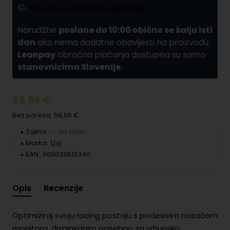
Dostava i obročna plaćanja
Narudžbe
poslane do 10:00 obično se šalju isti
dan
ako nema dodatne obavijesti na proizvodu.
Leanpay
obročna plaćanja dostupna su samo
stanovnicima Slovenije
.
56,56 €
Bez poreza: 56,56 €
Zaliha:
✅ Na zalihi
Marka:
UVI
EAN:
0650311612340
Opis
Recenzije
Optimiziraj svoju racing postaju s podesivim nosačem
monitora, dizajniranim posebno za vrhunsko