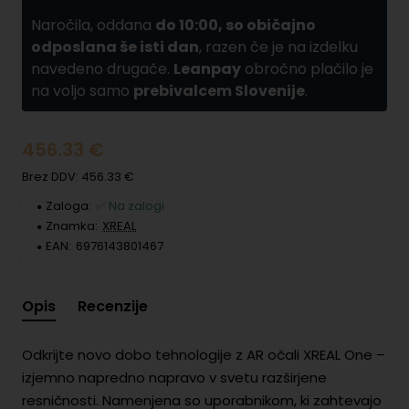
Naročila, oddana
do 10:00, so običajno
odposlana še isti dan
, razen če je na izdelku
navedeno drugače.
Leanpay
obročno plačilo je
na voljo samo
prebivalcem Slovenije
.
456.33 €
Brez DDV: 456.33 €
Zaloga:
✅ Na zalogi
Znamka:
XREAL
EAN:
6976143801467
Opis
Recenzije
Odkrijte novo dobo tehnologije z AR očali XREAL One –
izjemno napredno napravo v svetu razširjene
resničnosti. Namenjena so uporabnikom, ki zahtevajo