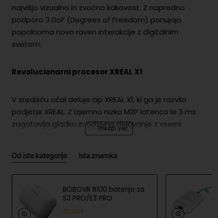
najvišjo vizualno in zvočno kakovost. Z napredno
podporo 3 DoF (Degrees of Freedom) ponujajo
popolnoma novo raven interakcije z digitalnim
svetom.
Revolucionarni procesor XREAL X1
V središču očal deluje čip XREAL X1, ki ga je razvilo
podjetje XREAL. Z izjemno nizko M2P latenco le 3 ms
zagotavlja gladko in odzivno delovanje z vsemi
kompatibilnimi napravami. Zmanjšana latenca in
popačenje ter izboljšana kakovost slike omogočajo
Od iste kategorije
Ista znamka
vrhunsko vizualno izkušnjo, višja frekvenca sličic in
optimizirana obdelava podatkov pa dvigujeta
zmogljivost na najvišjo raven.
BOBOVR B100 baterija za
S3 PRO/E3 PRO
Izjemna gladkost slike
47.59 €