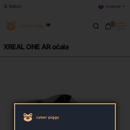
Račun
Slovenian
0
XREAL ONE AR očala