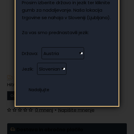
Prosim izberite državo in jezik ter kliknite
gumb za nadaljevanje. Naša lokacija
trgovine se nahaja v Sloveniji (Ljubljana).
Za vas smo prednastavili jezik:
Država:
Jezik:
Imate dodatna vprašanja?
Hitro in enostavno obročno plačilo
Od
14.80 €
Vaš mesečni obrok
0 mnenj
•
Napišite mnenje
Dostava in obročno plačilo