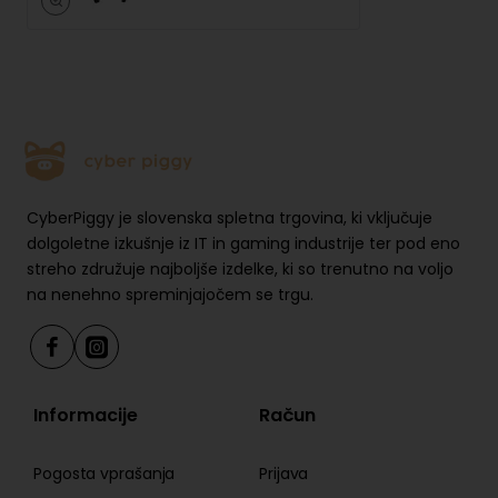
ostro sliko brez zamegljenih robov.
Skrb za vaš vid
Leče imajo antirefleksni premaz, so odporne proti
praskam, enostavne za čiščenje in izjemno tanke.
Optični filter ščiti oči pred modro svetlobo ter
CyberPiggy je slovenska spletna trgovina, ki vključuje
omogoča udobno uporabo tudi ob daljšem nošenju.
dolgoletne izkušnje iz IT in gaming industrije ter pod eno
Očala so združljiva z okvirjem XREAL Corrective Frame
streho združuje najboljše izdelke, ki so trenutno na voljo
(naprodaj ločeno) za uporabnike z dioptrijo. Certifikat
na nenehno spreminjajočem se trgu.
TÜV Rheinland potrjuje varnost in udobje za oči.
Napredne tehnologije filtriranja svetlobe zmanjšujejo
utrujenost vida tudi pri dolgotrajni uporabi.
Informacije
Račun
Ultra širok zaslon in praktične funkcije
Pogosta vprašanja
Prijava
Razmerje zaslona 32:9 omogoča učinkovito